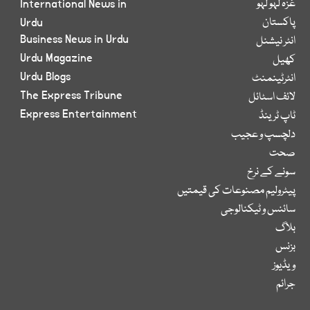
غزہ لہو لہو
International News in
پاکستان
Urdu
Business News in Urdu
انٹر نیشنل
Urdu Magazine
کھیل
Urdu Blogs
انٹرٹینمنٹ
The Express Tribune
لائف اسٹائل
Express Entertainment
ٹاپ ٹرینڈ
دلچسپ و عجیب
صحت
سونے کے نرخ
پیٹرولیم مصنوعات کی قیمتیں
سائنس و ٹیکنالوجی
بلاگ
بزنس
ویڈیوز
جرائم