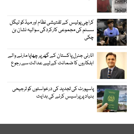
کراچی پولیس کے تفتیشی نظام اور میڈکو لیگل
سسٹم کی مجموعی کارکردگی سوالیہ نشان بن
چکی
اٹارنی جنرل پاکستان کے گھر پر چھاپا مارنے والے
اہلکاروں کا ضمانت کےلیے عدالت سے رجوع
پاسپورٹ کی تجدید کی درخواستوں کو ترجیحی
بنیاد پر پراسیس کرنے کی ہدایت