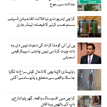
عدالت سے رجوع
کراچی ایئرپورٹ پر نیا فلائٹ انفارمیشن ڈسپلے
سسٹم نصب کرنے کا فیصلہ، ٹینڈر جاری
پی ٹی آئی کو مذاکرات کی دعوت نہیں دی، وہ
بات چیت کرنا ہی نہیں چاہتے، اسپیکر قومی
اسمبلی
راولپنڈی؛ لاپتا بچی کا تاحال کوئی سراغ نہ لگایا
جا سکا، واقعے سے متعلق ویڈیو سامنے آگئی
کراچی میں افسوسناک واقعہ، گھریلو تنازع پر
باپ کے ہاتھوں بیٹا قتل