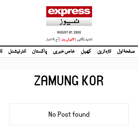
AUGUST 07, 2026
اشتہار لگائیں |
لائیو ٹی وی
| آج کا اخبار
صفحۂ اول
تازہ ترین
کھیل
خاص خبریں
پاکستان
انٹر نیشنل
ٹا
ZAMUNG KOR
No Post found