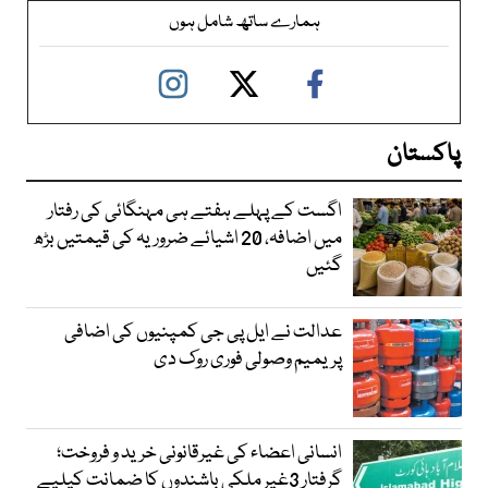
ہمارے ساتھ شامل ہوں
پاکستان
اگست کے پہلے ہفتے ہی مہنگائی کی رفتار
میں اضافہ، 20 اشیائے ضروریہ کی قیمتیں بڑھ
گئیں
عدالت نے ایل پی جی کمپنیوں کی اضافی
پریمیم وصولی فوری روک دی
انسانی اعضاء کی غیرقانونی خرید و فروخت؛
گرفتار 3غیر ملکی باشندوں کا ضمانت کیلیے