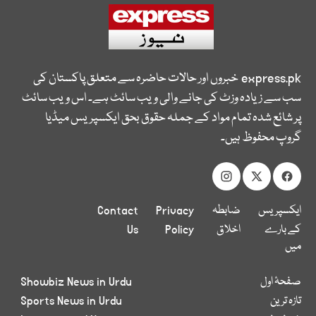
express.pk
خبروں اور حالات حاضرہ سے متعلق پاکستان کی
سب سے زیادہ وزٹ کی جانے والی ویب سائٹ ہے۔ اس ویب سائٹ
پر شائع شدہ تمام مواد کے جملہ حقوق بحق ایکسپریس میڈیا
گروپ محفوظ ہیں۔
ایکسپریس
ضابطہ
Privacy
Contact
کے بارے
اخلاق
Policy
Us
میں
صفحۂ اول
Showbiz News in Urdu
تازہ ترین
Sports News in Urdu