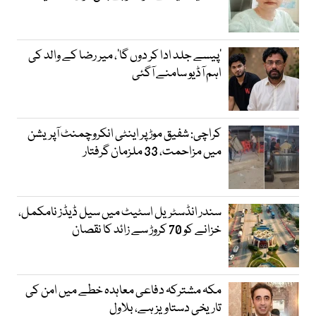
’پیسے جلد ادا کر دوں گا‘، میر رضا کے والد کی
اہم آڈیو سامنے آگئی
کراچی: شفیق موڑ پر اینٹی انکروچمنٹ آپریشن
میں مزاحمت، 33 ملزمان گرفتار
سندر انڈسٹریل اسٹیٹ میں سیل ڈیڈز نامکمل،
خزانے کو 70 کروڑ سے زائد کا نقصان
مکہ مشترکہ دفاعی معاہدہ خطے میں امن کی
تاریخی دستاویز ہے، بلاول