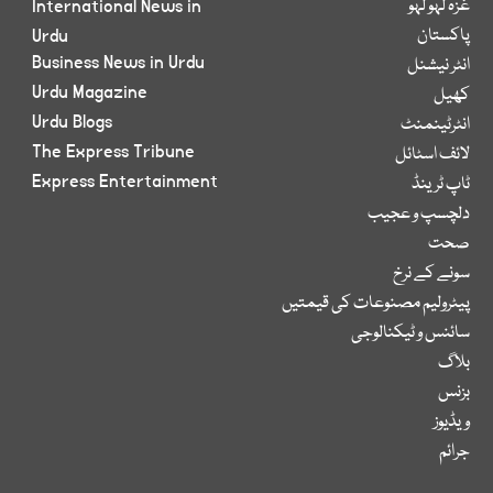
غزہ لہو لہو
International News in
پاکستان
Urdu
Business News in Urdu
انٹر نیشنل
Urdu Magazine
کھیل
Urdu Blogs
انٹرٹینمنٹ
The Express Tribune
لائف اسٹائل
Express Entertainment
ٹاپ ٹرینڈ
دلچسپ و عجیب
صحت
سونے کے نرخ
پیٹرولیم مصنوعات کی قیمتیں
سائنس و ٹیکنالوجی
بلاگ
بزنس
ویڈیوز
جرائم