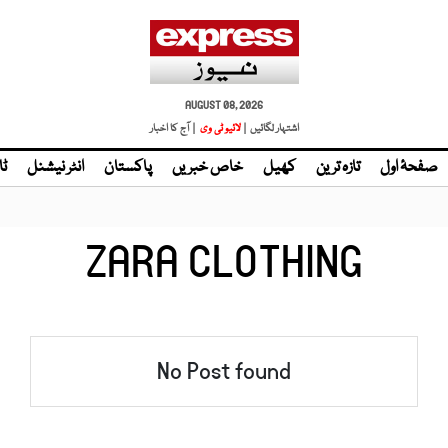
AUGUST 08, 2026
اشتہار لگائیں |
لائیو ٹی وی
| آج کا اخبار
صفحۂ اول
تازہ ترین
کھیل
خاص خبریں
پاکستان
انٹر نیشنل
ٹا
ZARA CLOTHING
No Post found