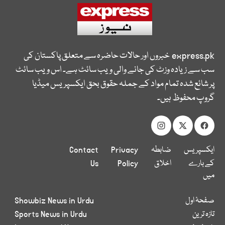
express.pk
خبروں اور حالات حاضرہ سے متعلق پاکستان کی
سب سے زیادہ وزٹ کی جانے والی ویب سائٹ ہے۔ اس ویب سائٹ
پر شائع شدہ تمام مواد کے جملہ حقوق بحق ایکسپریس میڈیا
گروپ محفوظ ہیں۔
ایکسپریس
ضابطہ
Privacy
Contact
کے بارے
اخلاق
Policy
Us
میں
صفحۂ اول
Showbiz News in Urdu
تازہ ترین
Sports News in Urdu