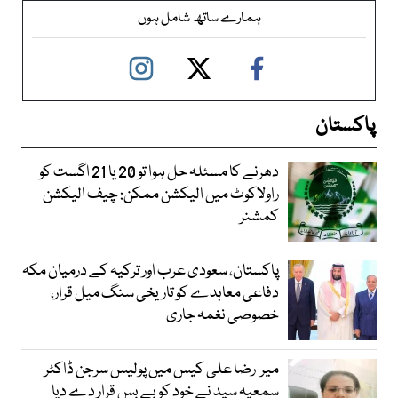
ہمارے ساتھ شامل ہوں
پاکستان
دھرنے کا مسئلہ حل ہوا تو 20 یا 21 اگست کو
راولاکوٹ میں الیکشن ممکن: چیف الیکشن
کمشنر
پاکستان، سعودی عرب اور ترکیہ کے درمیان مکہ
دفاعی معاہدے کو تاریخی سنگ میل قرار،
خصوصی نغمہ جاری
میر رضا علی کیس میں پولیس سرجن ڈاکٹر
سمعیہ سید نے خود کو بے بس قرار دے دیا