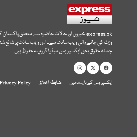
express.pk
خبروں اور حالات حاضرہ سے متعلق پاکستان 
وزٹ کی جانے والی ویب سائٹ ہے۔ اس ویب سائٹ پر شائع شدہ
جملہ حقوق بحق ایکسپریس میڈیا گروپ محفوظ ہیں۔
ایکسپریس کے بارے میں
ضابطہ اخلاق
Privacy Policy