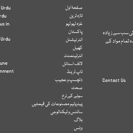
صفحۂ اول
 Urdu
تازہ ترین
rdu
غزہ لہو لہو
ws in
پاکستان
کی سب سے زیادہ
 Urdu
انٹر نیشنل
 تمام مواد کے
کھیل
انٹرٹینمنٹ
bune
لائف اسٹائل
inment
ٹاپ ٹرینڈ
دلچسپ و عجیب
Contact Us
صحت
سونے کے نرخ
پیٹرولیم مصنوعات کی قیمتیں
سائنس و ٹیکنالوجی
بلاگ
بزنس