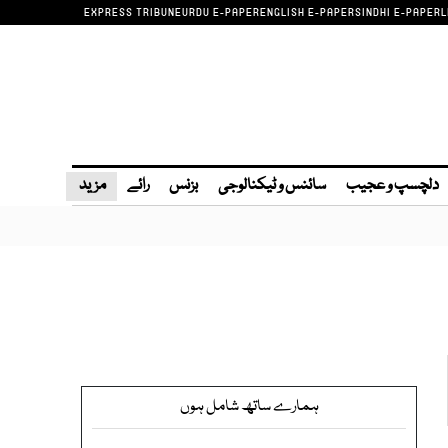
EXPRESS TRIBUNE
URDU E-PAPER
ENGLISH E-PAPER
SINDHI E-PAPER
L
دلچسپ و عجیب
سائنس و ٹیکنالوجی
بزنس
رائے
مزید
ہمارے ساتھ شامل ہوں