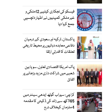
فیسکو کی نجکاری کیلیے 12ملکی و
غیر ملکی کمپنیوں نے اظہارِ دلچسپی
جمع کروا دیا
پاکستان، ترکیہ اور سعودی کے درمیان
دفاعی معاہدہ دہائیوں پر محیط تاریخی
تعلقات کا قدرتی ارتقا
پاک امریکا اقتصادی تعاون، سویا بین
شعبے میں شراکت داری مزید بڑھانے پر
اتفاق
کراچی: سہراب گوٹھ ایدھی سینٹر میں
65لاکھ سے زائد کی ڈکیتی کا مقدمہ
4 ملزمان کیخلاف درج