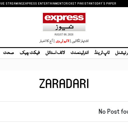
IVE STREAMING
EXPRESS ENTERTAINMENT
CRICKET PAKISTAN
TODAY'S PAPER
AUGUST 08, 2026
اشتہار لگائیں |
| آج کا اخبار
ر نیشنل
ٹاپ ٹرینڈ
انٹرٹینمنٹ
لائف اسٹائل
فیکٹ چیک
صحت
ZARADARI
No Post fo