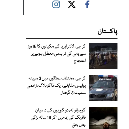
پاکستان
کراچی: لائنز ایریا کے مکینوں کا 15 روز
سے پانی کی فراہمی معطل ہونے پر
احتجاج
کراچی: مختلف علاقوں میں 3 مبینہ
پولیس مقابلے، ایک ڈاکو ہلاک، زخمی
سمیت 3 گرفتار
گوجرانوالہ: دو گروپوں کے درمیان
فائرنگ کی زد میں آکر 19 سالہ لڑکی
جاں بحق