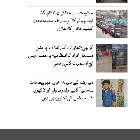
حکومت سے مذاکرات ناکام،گڈز
ٹرانسپورٹرز کا آج سے غیرمعینہ مدت
کیلیے ہڑتال کا اعلان
کراچی: تجاوزات کے خلاف آپریشن،
مشتعل افراد کا انتظامیہ پر حملہ، ایس
ایچ او سمیت کئی زخمی
میر رضا کے مبینہ آخری آڈیو پیغامات
سامنے آگئے، رقم وصولی اور لاکھوں
کے چیکس کی تجاویز بھی دیں