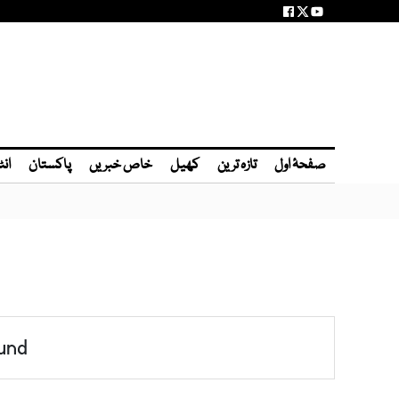
صفحۂ اول
تازہ ترین
کھیل
خاص خبریں
پاکستان
انٹ
und