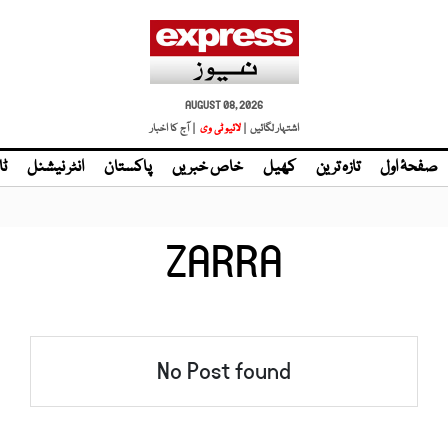
AUGUST 08, 2026
اشتہار لگائیں |
| آج کا اخبار
صفحۂ اول
تازہ ترین
کھیل
خاص خبریں
پاکستان
انٹر نیشنل
ٹا
ZARRA
No Post found