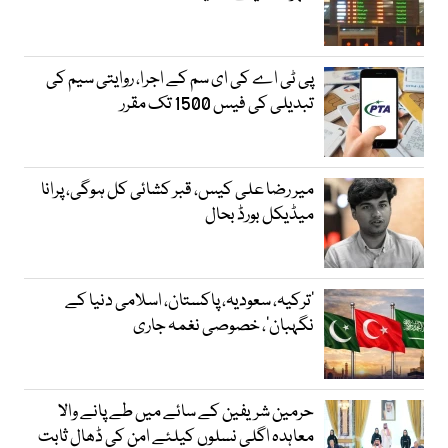
پی ٹی اے کی ای سم کے اجرا، روایتی سیم کی
تبدیلی کی فیس 1500 تک مقرر
میر رضا علی کیس، قبر کشائی کل ہوگی، پرانا
میڈیکل بورڈ بحال
‘ترکیہ، سعودیہ، پاکستان، اسلامی دنیا کے
نگہبان’، خصوصی نغمہ جاری
حرمین شریفین کے سائے میں طے پانے والا
معاہدہ اگلی نسلوں کیلئے امن کی ڈھال ثابت