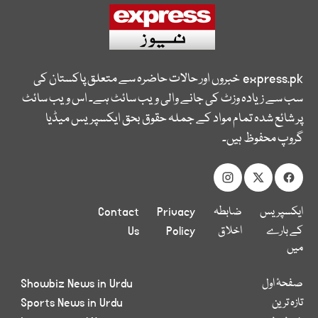
express.pk
خبروں اور حالات حاضرہ سے متعلق پاکستان کی
سب سے زیادہ وزٹ کی جانے والی ویب سائٹ ہے۔ اس ویب سائٹ
پر شائع شدہ تمام مواد کے جملہ حقوق بحق ایکسپریس میڈیا
گروپ محفوظ ہیں۔
ایکسپریس
ضابطہ
Privacy
Contact
کے بارے
اخلاق
Policy
Us
میں
صفحۂ اول
Showbiz News in Urdu
تازہ ترین
Sports News in Urdu