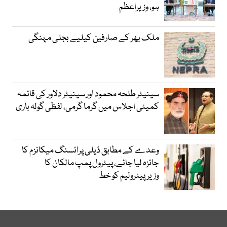
ہو، وزیراعظم
ملک بھر کے صارفین کیلیے بجلی مہنگی
سینیٹر طلحہ محمود اور سینیٹر دلاور کی قائمہ
کمیٹی اجلاس میں گرما گرمی، لفظی گولہ باری
وعدے کے مطابق ڈیلی پرائسنگ میکانزم کا
جائزہ لیا جائے، پیٹرول پمپ مالکان کا
وزیرپیٹرولیم کو خط