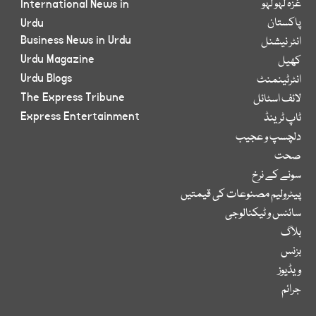
غزہ لہو لہو
International News in
پاکستان
Urdu
Business News in Urdu
انٹر نیشنل
Urdu Magazine
کھیل
Urdu Blogs
انٹرٹینمنٹ
The Express Tribune
لائف اسٹائل
Express Entertainment
ٹاپ ٹرینڈ
دلچسپ و عجیب
صحت
سونے کے نرخ
پیٹرولیم مصنوعات کی قیمتیں
سائنس و ٹیکنالوجی
بلاگ
بزنس
ویڈیوز
جرائم