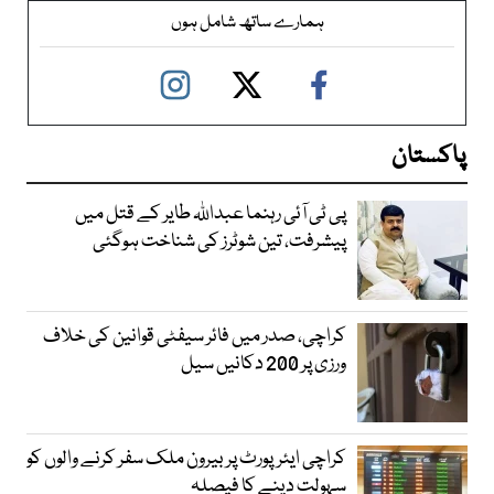
ہمارے ساتھ شامل ہوں
پاکستان
پی ٹی آئی رہنما عبداللہ طایر کے قتل میں
پیشرفت، تین شوٹرز کی شناخت ہوگئی
کراچی، صدر میں فائر سیفٹی قوانین کی خلاف
ورزی پر 200 دکانیں سیل
کراچی ایئرپورٹ پر بیرون ملک سفر کرنے والوں کو
سہولت دینے کا فیصلہ