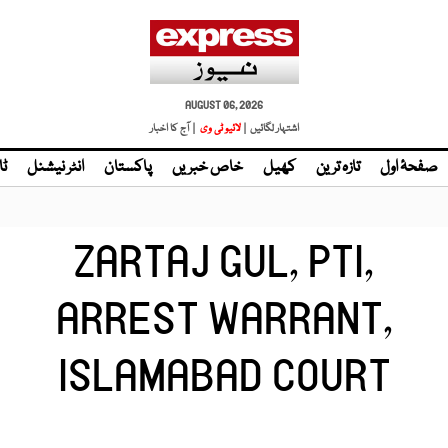
AUGUST 06, 2026
اشتہار لگائیں |
| آج کا اخبار
صفحۂ اول
تازہ ترین
کھیل
خاص خبریں
پاکستان
انٹر نیشنل
ٹا
ZARTAJ GUL, PTI,
ARREST WARRANT,
ISLAMABAD COURT