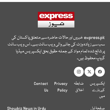
express.pk
خبروں اور حالات حاضرہ سے متعلق پاکستان کی
سب سے زیادہ وزٹ کی جانے والی ویب سائٹ ہے۔ اس ویب سائٹ
پر شائع شدہ تمام مواد کے جملہ حقوق بحق ایکسپریس میڈیا
گروپ محفوظ ہیں۔
ایکسپریس
ضابطہ
Privacy
Contact
کے بارے
اخلاق
Policy
Us
میں
صفحۂ اول
Showbiz News in Urdu