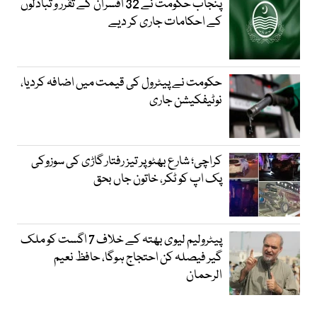
پنجاب حکومت نے 32 افسران کے تقرر و تبادلوں
کے احکامات جاری کر دیے
حکومت نے پیٹرول کی قیمت میں اضافہ کردیا،
نوٹیفکیشن جاری
کراچی؛ شارع بھٹو پر تیز رفتار گاڑی کی سوزوکی
پک اپ کو ٹکر، خاتون جاں بحق
پیٹرولیم لیوی بھتہ کے خلاف 7 اگست کو ملک
گیر فیصلہ کن احتجاج ہوگا، حافظ نعیم
الرحمان