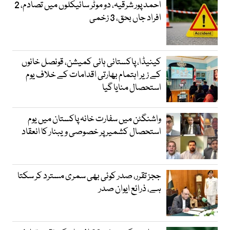
احمد پور شرقیہ، دو موٹر سائیکلوں میں تصادم، 2
افراد جاں بحق، 3 زخمی
کینیڈا، پاکستانی ہائی کمیشن، قونصل خانوں
کے زیر اہتمام بھارتی اقدامات کے خلاف یوم
استحصال منایا گیا
واشنگٹن میں سفارت خانہ پاکستان میں یوم
استحصال کشمیر پر خصوصی ویبنار کا انعقاد
ججز تقرر، صدر کوئی بھی سمری مسترد کر سکتا
ہے، ذرائع ایوان صدر