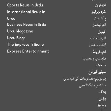
تازہ ترین
Sports News in Urdu
غزہ لہو لہو
International News in
پاکستان
Urdu
Business News in Urdu
انٹر نیشنل
Urdu Magazine
کھیل
Urdu Blogs
انٹرٹینمنٹ
The Express Tribune
لائف اسٹائل
Express Entertainment
ٹاپ ٹرینڈ
دلچسپ و عجیب
صحت
سونے کے نرخ
پیٹرولیم مصنوعات کی قیمتیں
سائنس و ٹیکنالوجی
بلاگ
بزنس
ویڈیوز