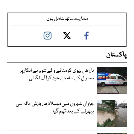
ہمارے ساتھ شامل ہوں
پاکستان
ناراض بیوی کو منانے والے شوہر نے انکار پر
سسرال کے سامنے خود کو آگ لگا لی
جڑواں شہروں میں موسلادھار بارش، نالہ لئی
بپھرنے کے بعد تھم گیا