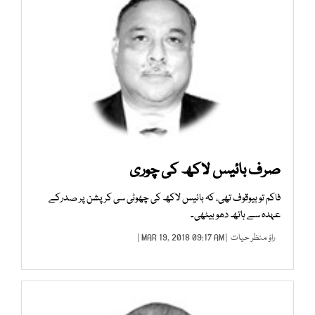
صرف بائیس لاکھ کی چوری
فاکم تو بیوقوف تھی، کہ بائیس لاکھ کی چھوٹی سی کرپشن پر صدرکے
عہدہ سے ہاتھ دھو بیٹھی۔
راؤ منظر حیات
| MAR 19, 2018 09:17 AM |