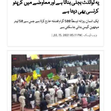
یہ ٹوائلٹ بجلی بناتا ہے اور معاوضے میں کرپٹو
کرنسی بھی دیتا ہے
ایک انسان روزانہ اوسطاً 500 گرام فضلہ خارج کرتا ہے جس سے 50 لیٹر
میتھین گیس بنائی جاسکتی ہے
ویب ڈیسک
| JUL 15, 2021 05:11 PM |