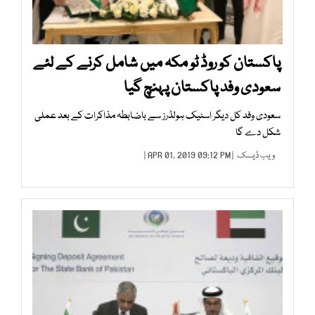
پاکستان کو روڈ ٹو مکہ میں شامل کرنے کے لئے
سعودی وفد پاکستان پہنچ گیا
سعودی وفد کل دیگر اسٹیک ہولڈرز سے باضابطہ مذاکرات کے بعد عملی
شکل دے گا
ویب ڈیسک
| APR 01, 2019 09:12 PM |