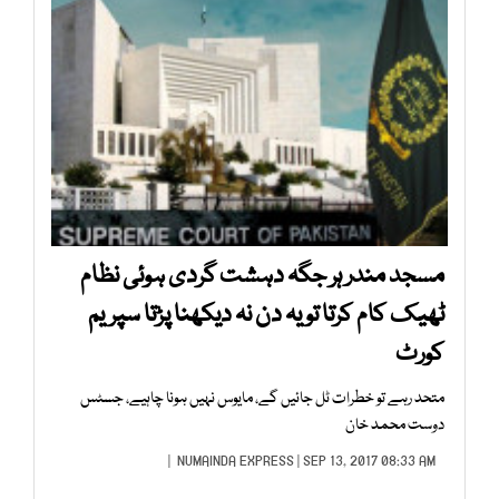
مسجد مندر ہر جگہ دہشت گردی ہوئی نظام
ٹھیک کام کرتا تو یہ دن نہ دیکھنا پڑتا سپریم
کورٹ
متحد رہے تو خطرات ٹل جائیں گے، مایوس نہیں ہونا چاہیے، جسٹس
دوست محمد خان
NUMAINDA EXPRESS
| SEP 13, 2017 08:33 AM |