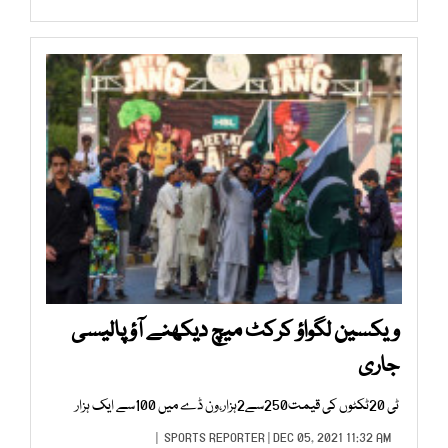
ویکسین لگواؤ کرکٹ میچ دیکھنے آؤ پالیسی
جاری
ٹی 20ٹکٹوں کی قیمت250سے2ہزار،ون ڈے میں 100سے ایک ہزار
SPORTS REPORTER
| DEC 05, 2021 11:32 AM |