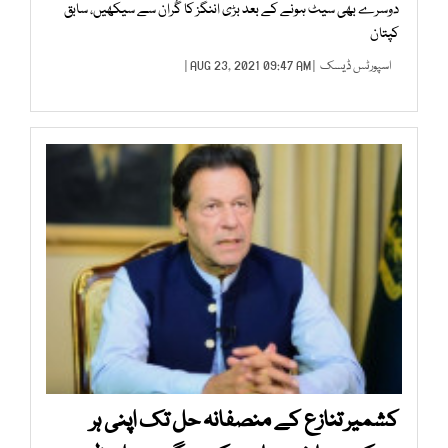
دوسرے بھی سیٹ ہونے کے بعد بڑی اننگز کا گُران سے سیکھیں، سابق
کپتان
اسپورٹس ڈیسک
| AUG 23, 2021 09:47 AM |
کشمیر تنازع کے منصفانہ حل تک اپنی ہر