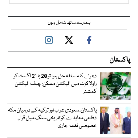
ہمارے ساتھ شامل ہوں
پاکستان
دھرنے کا مسئلہ حل ہوا تو 20 یا 21 اگست کو
راولاکوٹ میں الیکشن ممکن: چیف الیکشن
کمشنر
پاکستان، سعودی عرب اور ترکیہ کے درمیان مکہ
دفاعی معاہدے کو تاریخی سنگ میل قرار،
خصوصی نغمہ جاری