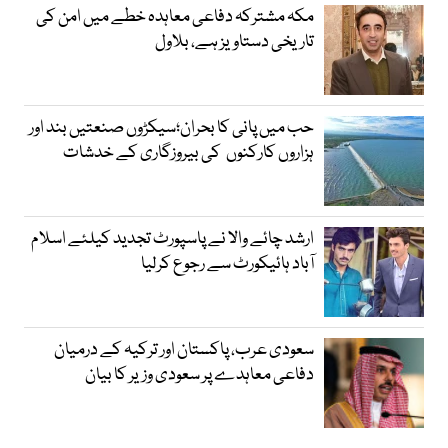
مکہ مشترکہ دفاعی معاہدہ خطے میں امن کی
تاریخی دستاویز ہے، بلاول
حب میں پانی کا بحران؛سیکڑوں صنعتیں بند اور
ہزاروں کارکنوں کی بیروزگاری کے خدشات
ارشد چائے والا نے پاسپورٹ تجدید کیلئے اسلام
آباد ہائیکورٹ سے رجوع کرلیا
سعودی عرب، پاکستان اور ترکیہ کے درمیان
دفاعی معاہدے پر سعودی وزیر کا بیان