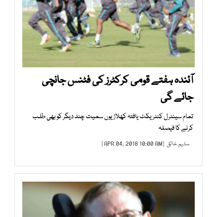
آئندہ ہفتے قومی کرکٹرز کی فٹنس جانچی
جائے گی
تمام سینٹرل کنٹریکٹ یافتہ کھلاڑیوں سمیت چند دیگر کو بھی طلب
کرنے کا فیصلہ
سلیم خالق
| APR 04, 2018 10:00 AM |