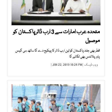
متحدہ عرب امارات سے 3 ارب ڈالر پاکستان کو
موصول
قطر بھی جلد پاکستان کو تین ارب ڈالر کا پیکیج دے گا ساتھ ہی گیس
پاور پلانٹس بھی لگائے گا
ویب ڈیسک
| JAN 22, 2019 10:24 PM |