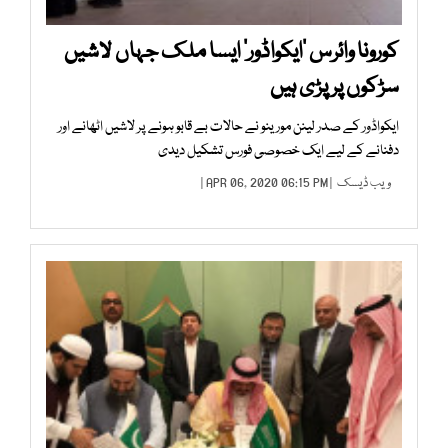
کورونا وائرس ’ایکواڈور‘ ایسا ملک جہاں لاشیں
سڑکوں پر پڑی ہیں
ایکواڈور کے صدر لینن مورینو نے حالات بے قابو ہونے پر لاشیں اٹھانے اور
دفنانے کے لیے ایک خصوصی فورس تشکیل دیدی
ویب ڈیسک
| APR 06, 2020 06:15 PM |