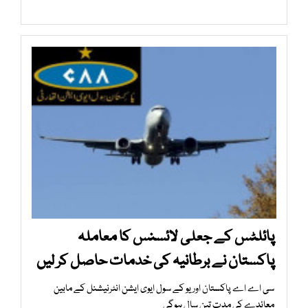
پائلٹس کے جعلی لائسنس کا معاملہ
پاکستان نے برطانیہ کی خدمات حاصل کر لیں
سی اے اے پاکستان اور یو کے سول ایوی ایشن انٹرنیشنل کے مابین
معائدے کی مدت تین سال ہوگی