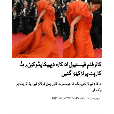
کانز فلم فیسٹیول اداکارہ دیپیکا پڈوکون ریڈ
کارپٹ پر لڑکھڑا گئیں
اداکارہ نے نارنجی رنگ کا خوبصورت گاؤن پہن کرکانز کے ریڈ کارپٹ پر
واک کی
ویب ڈیسک
| MAY 26, 2022 10:45 AM |