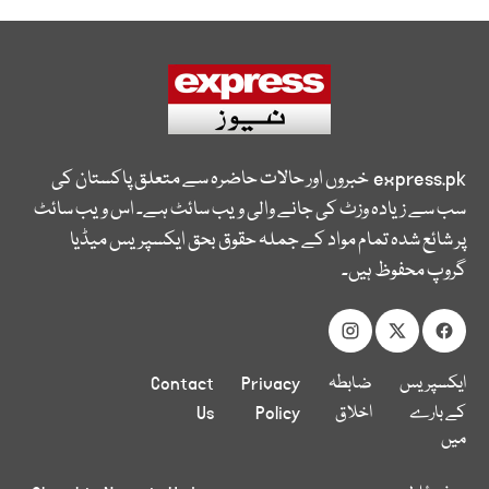
express.pk
خبروں اور حالات حاضرہ سے متعلق پاکستان کی
سب سے زیادہ وزٹ کی جانے والی ویب سائٹ ہے۔ اس ویب سائٹ
پر شائع شدہ تمام مواد کے جملہ حقوق بحق ایکسپریس میڈیا
گروپ محفوظ ہیں۔
ایکسپریس
ضابطہ
Privacy
Contact
کے بارے
اخلاق
Policy
Us
میں