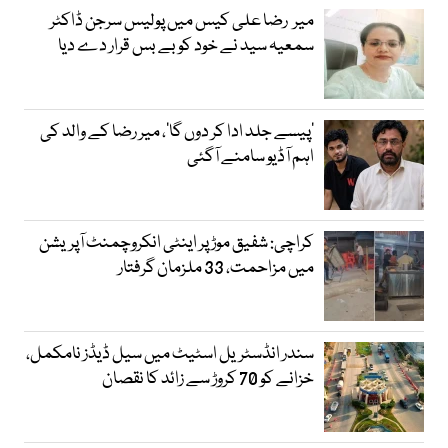
میر رضا علی کیس میں پولیس سرجن ڈاکٹر
سمعیہ سید نے خود کو بے بس قرار دے دیا
’پیسے جلد ادا کر دوں گا‘، میر رضا کے والد کی
اہم آڈیو سامنے آگئی
کراچی: شفیق موڑ پر اینٹی انکروچمنٹ آپریشن
میں مزاحمت، 33 ملزمان گرفتار
سندر انڈسٹریل اسٹیٹ میں سیل ڈیڈز نامکمل،
خزانے کو 70 کروڑ سے زائد کا نقصان