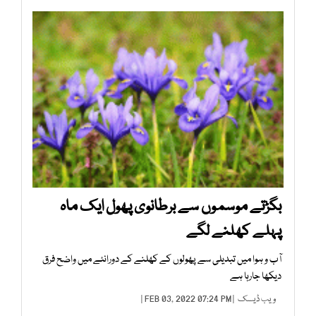
بگڑتے موسموں سے برطانوی پھول ایک ماہ
پہلے کھلنے لگے
آب و ہوا میں تبدیلی سے پھولوں کے کھلنے کے دورانئے میں واضح فرق
دیکھا جارہا ہے
ویب ڈیسک
| FEB 03, 2022 07:24 PM |