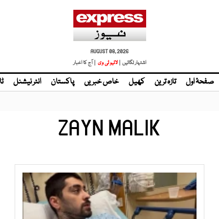
AUGUST 08, 2026
اشتہار لگائیں |
لائیو ٹی وی
| آج کا اخبار
صفحۂ اول
تازہ ترین
کھیل
خاص خبریں
پاکستان
انٹر نیشنل
ٹا
ZAYN MALIK