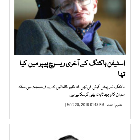
اسٹیفن ہاکنگ کے آخری ریسرچ پیپر میں کیا
تھا
ہاکنگ نے پیش گوئی کی تھی کہ کثیر کائناتیں نہ صرف موجود ہیں بلکہ
ہم ان کا وجود ثابت بھی کرسکتے ہیں
علیم احمد
| MAR 20, 2018 01:13 PM |