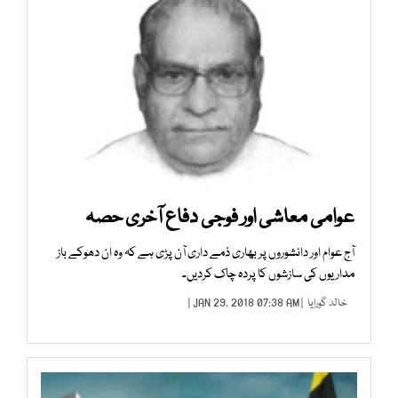
عوامی معاشی اور فوجی دفاع آخری حصہ
آج عوام اور دانشوروں پر بھاری ذمے داری آن پڑی ہے کہ وہ ان دھوکے باز
مداریوں کی سازشوں کا پردہ چاک کردیں۔
خالد گورایا
| JAN 29, 2018 07:38 AM |