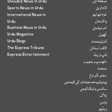
صفحۂ اول
Showbiz News in Urdu
تازہ ترین
Sports News in Urdu
غزہ لہو لہو
International News in
پاکستان
Urdu
Business News in Urdu
انٹر نیشنل
Urdu Magazine
کھیل
Urdu Blogs
انٹرٹینمنٹ
The Express Tribune
لائف اسٹائل
Express Entertainment
ٹاپ ٹرینڈ
دلچسپ و عجیب
صحت
سونے کے نرخ
پیٹرولیم مصنوعات کی قیمتیں
سائنس و ٹیکنالوجی
بلاگ
بزنس
ویڈیوز