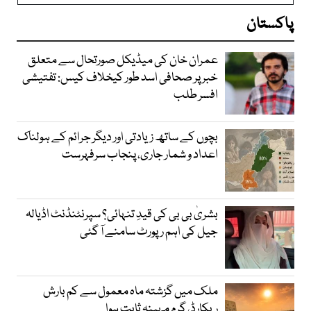
پاکستان
عمران خان کی میڈیکل صورتحال سے متعلق
خبر پر صحافی اسد طور کیخلاف کیس: تفتیشی
افسر طلب
بچوں کے ساتھ زیادتی اور دیگر جرائم کے ہولناک
اعداد و شمار جاری، پنجاب سرفہرست
بشریٰ بی بی کی قیدِ تنہائی؟ سپرنٹنڈنٹ اڈیالہ
جیل کی اہم رپورٹ سامنے آ گئی
ملک میں گزشتہ ماہ معمول سے کم بارش
ریکارڈ، گرم مہینہ ثابت ہوا