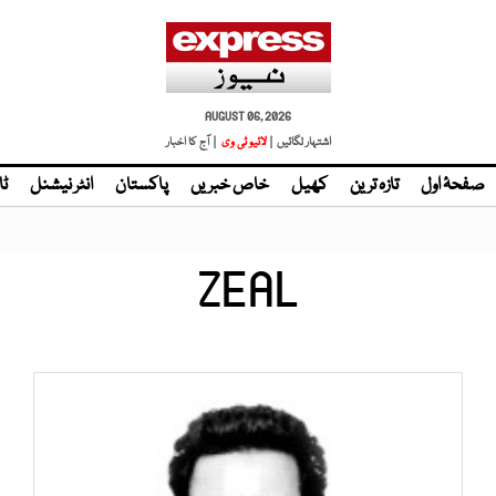
AUGUST 06, 2026
اشتہار لگائیں |
لائیو ٹی وی
| آج کا اخبار
صفحۂ اول
تازہ ترین
کھیل
خاص خبریں
پاکستان
انٹر نیشنل
ٹا
ZEAL