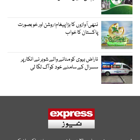
ننھی آوازوں کا بڑا پیغام؛ روشن اور خوبصورت
پاکستان کا خواب
ناراض بیوی کو منانے والے شوہر نے انکار پر
سسرال کے سامنے خود کو آگ لگا لی