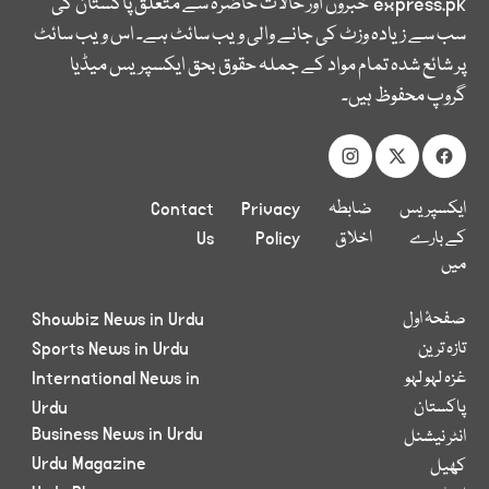
express.pk
خبروں اور حالات حاضرہ سے متعلق پاکستان کی
سب سے زیادہ وزٹ کی جانے والی ویب سائٹ ہے۔ اس ویب سائٹ
پر شائع شدہ تمام مواد کے جملہ حقوق بحق ایکسپریس میڈیا
گروپ محفوظ ہیں۔
ایکسپریس
ضابطہ
Privacy
Contact
کے بارے
اخلاق
Policy
Us
میں
صفحۂ اول
Showbiz News in Urdu
تازہ ترین
Sports News in Urdu
غزہ لہو لہو
International News in
پاکستان
Urdu
Business News in Urdu
انٹر نیشنل
Urdu Magazine
کھیل