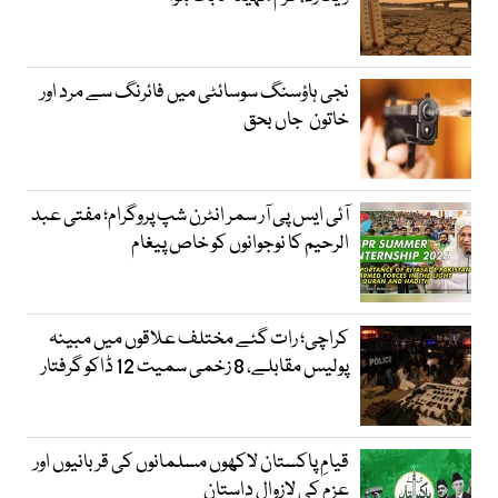
نجی ہاؤسنگ سوسائٹی میں فائرنگ سے مرد اور
خاتون جاں بحق
آئی ایس پی آر سمر انٹرن شپ پروگرام؛ مفتی عبد
الرحیم کا نوجوانوں کو خاص پیغام
کراچی؛ رات گئے مختلف علاقوں میں مبینہ
پولیس مقابلے، 8 زخمی سمیت 12 ڈاکو گرفتار
قیامِ پاکستان لاکھوں مسلمانوں کی قربانیوں اور
عزم کی لازوال داستان