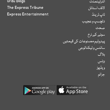
Urdu Blogs
انٹرٹینمنٹ
The Express Tribune
لائف اسٹائل
Express Entertainment
ٹاپ ٹرینڈ
دلچسپ و عجیب
صحت
سونے کے نرخ
پیٹرولیم مصنوعات کی قیمتیں
سائنس و ٹیکنالوجی
بلاگ
بزنس
ویڈیوز
جرائم