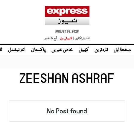
AUGUST 08, 2026
اشتہار لگائیں |
لائیو ٹی وی
| آج کا اخبار
صفحۂ اول
تازہ ترین
کھیل
خاص خبریں
پاکستان
انٹر نیشنل
ٹا
ZEESHAN ASHRAF
No Post found