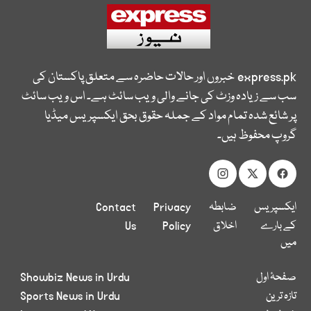
express.pk
خبروں اور حالات حاضرہ سے متعلق پاکستان کی
سب سے زیادہ وزٹ کی جانے والی ویب سائٹ ہے۔ اس ویب سائٹ
پر شائع شدہ تمام مواد کے جملہ حقوق بحق ایکسپریس میڈیا
گروپ محفوظ ہیں۔
ایکسپریس
ضابطہ
Privacy
Contact
کے بارے
اخلاق
Policy
Us
میں
صفحۂ اول
Showbiz News in Urdu
تازہ ترین
Sports News in Urdu