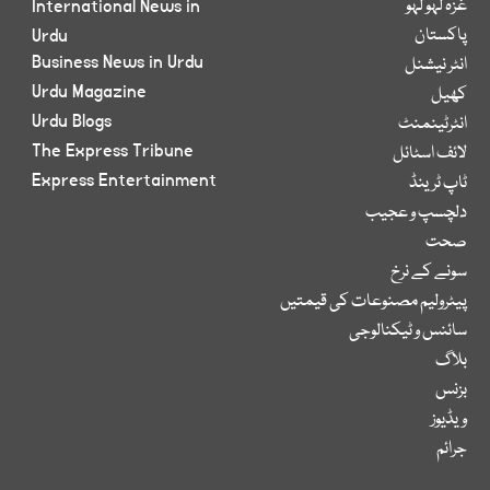
غزہ لہو لہو
International News in
پاکستان
Urdu
Business News in Urdu
انٹر نیشنل
Urdu Magazine
کھیل
Urdu Blogs
انٹرٹینمنٹ
The Express Tribune
لائف اسٹائل
Express Entertainment
ٹاپ ٹرینڈ
دلچسپ و عجیب
صحت
سونے کے نرخ
پیٹرولیم مصنوعات کی قیمتیں
سائنس و ٹیکنالوجی
بلاگ
بزنس
ویڈیوز
جرائم