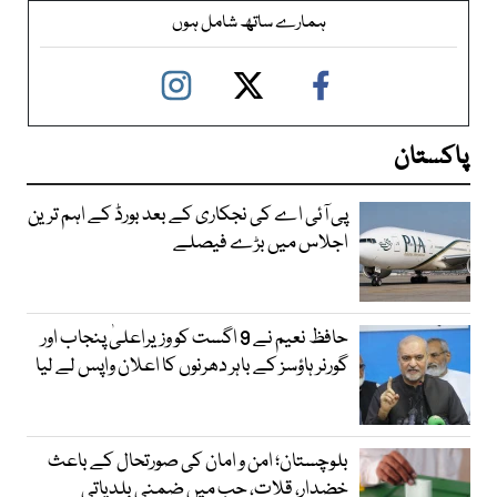
ہمارے ساتھ شامل ہوں
پاکستان
پی آئی اے کی نجکاری کے بعد بورڈ کے اہم ترین
اجلاس میں بڑے فیصلے
حافظ نعیم نے 9 اگست کو وزیراعلیٰ پنجاب اور
گورنر ہاؤسز کے باہر دھرنوں کا اعلان واپس لے لیا
بلوچستان؛ امن و امان کی صورتحال کے باعث
خضدار، قلات، حب میں ضمنی بلدیاتی