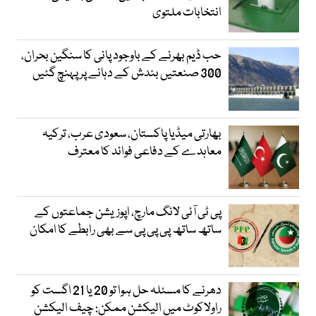
انتخابات ملتوی
حب ڈیم بھرنے کے باوجود پانی کا سنگین بحران،
300 صنعتیں بندش کے دہانے پر پہنچ گئیں
بھارتی میڈیا پاکستان، سعودی عرب، ترکیہ
معاہدے کے دفاعی فوائد کا معترف
پی ٹی آئی لانگ مارچ، اپوزیشن جماعتوں کے
ساتھ ساتھ پی پی پی سے بھی رابطے کا امکان
دھرنے کا مسئلہ حل ہوا تو 20 یا 21 اگست کو
راولاکوٹ میں الیکشن ممکن: چیف الیکشن