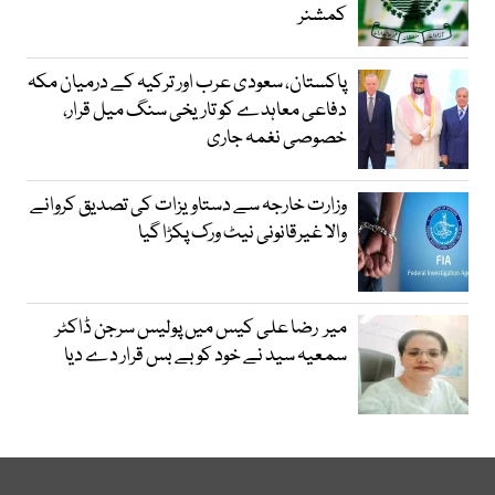
کمشنر
پاکستان، سعودی عرب اور ترکیہ کے درمیان مکہ
دفاعی معاہدے کو تاریخی سنگ میل قرار،
خصوصی نغمہ جاری
وزارت خارجہ سے دستاویزات کی تصدیق کروانے
والا غیرقانونی نیٹ ورک پکڑا گیا
میر رضا علی کیس میں پولیس سرجن ڈاکٹر
سمعیہ سید نے خود کو بے بس قرار دے دیا