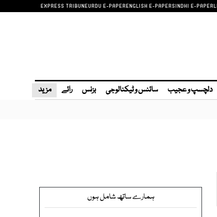
EXPRESS TRIBUNE
URDU E-PAPER
ENGLISH E-PAPER
SINDHI E-PAPER
L
دلچسپ و عجیب
سائنس و ٹیکنالوجی
بزنس
رائے
مزید
ہمارے ساتھ شامل ہوں