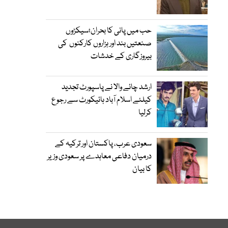
حب میں پانی کا بحران؛سیکڑوں
صنعتیں بند اور ہزاروں کارکنوں کی
بیروزگاری کے خدشات
ارشد چائے والا نے پاسپورٹ تجدید
کیلئے اسلام آباد ہائیکورٹ سے رجوع
کرلیا
سعودی عرب، پاکستان اور ترکیہ کے
درمیان دفاعی معاہدے پر سعودی وزیر
کا بیان