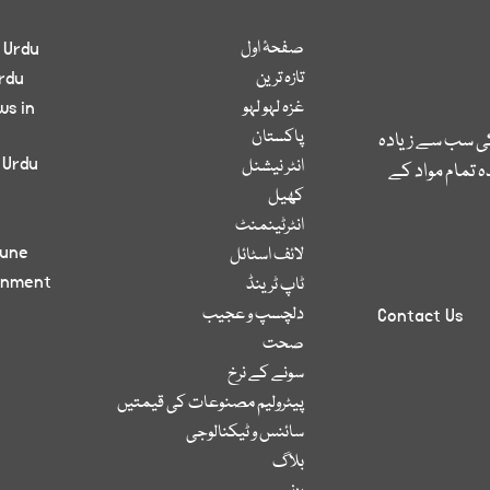
صفحۂ اول
 Urdu
تازہ ترین
rdu
غزہ لہو لہو
ws in
پاکستان
کی سب سے زیادہ
 Urdu
انٹر نیشنل
 تمام مواد کے
کھیل
انٹرٹینمنٹ
bune
لائف اسٹائل
inment
ٹاپ ٹرینڈ
دلچسپ و عجیب
Contact Us
صحت
سونے کے نرخ
پیٹرولیم مصنوعات کی قیمتیں
سائنس و ٹیکنالوجی
بلاگ