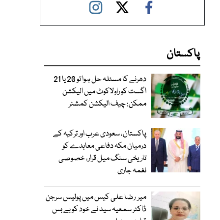
پاکستان
دھرنے کا مسئلہ حل ہوا تو 20 یا 21
اگست کو راولاکوٹ میں الیکشن
ممکن: چیف الیکشن کمشنر
پاکستان، سعودی عرب اور ترکیہ کے
درمیان مکہ دفاعی معاہدے کو
تاریخی سنگ میل قرار، خصوصی
نغمہ جاری
میر رضا علی کیس میں پولیس سرجن
ڈاکٹر سمعیہ سید نے خود کو بے بس