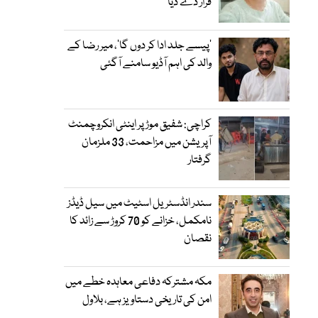
قرار دے دیا
’پیسے جلد ادا کر دوں گا‘، میر رضا کے
والد کی اہم آڈیو سامنے آگئی
کراچی: شفیق موڑ پر اینٹی انکروچمنٹ
آپریشن میں مزاحمت، 33 ملزمان
گرفتار
سندر انڈسٹریل اسٹیٹ میں سیل ڈیڈز
نامکمل، خزانے کو 70 کروڑ سے زائد کا
نقصان
مکہ مشترکہ دفاعی معاہدہ خطے میں
امن کی تاریخی دستاویز ہے، بلاول