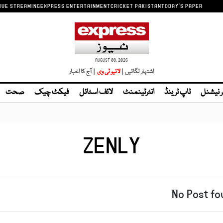
IVE STREAMING
EXPRESS ENTERTAINMENT
CRICKET PAKISTAN
TODAY'S PAPER
AUGUST 08, 2026
اشتہار لگائیں |
| آج کا اخبار
ر نیشنل
ٹاپ ٹرینڈ
انٹرٹینمنٹ
لائف اسٹائل
فیکٹ چیک
صحت
ZENLY
No Post fo