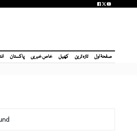
صفحۂ اول
تازہ ترین
کھیل
خاص خبریں
پاکستان
انٹ
und