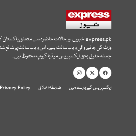
express.pk
خبروں اور حالات حاضرہ سے متعلق پاکستان 
وزٹ کی جانے والی ویب سائٹ ہے۔ اس ویب سائٹ پر شائع شدہ
جملہ حقوق بحق ایکسپریس میڈیا گروپ محفوظ ہیں۔
ایکسپریس کے بارے میں
ضابطہ اخلاق
Privacy Policy