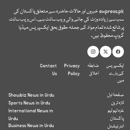
express.pk
خبروں اور حالات حاضرہ سے متعلق پاکستان کی
سب سے زیادہ وزٹ کی جانے والی ویب سائٹ ہے۔ اس ویب سائٹ
پر شائع شدہ تمام مواد کے جملہ حقوق بحق ایکسپریس میڈیا
گروپ محفوظ ہیں۔
ایکسپریس
ضابطہ
Privacy
Contact
کے بارے
اخلاق
Policy
Us
میں
صفحۂ اول
Showbiz News in Urdu
تازہ ترین
Sports News in Urdu
غزہ لہو لہو
International News in
پاکستان
Urdu
Business News in Urdu
انٹر نیشنل