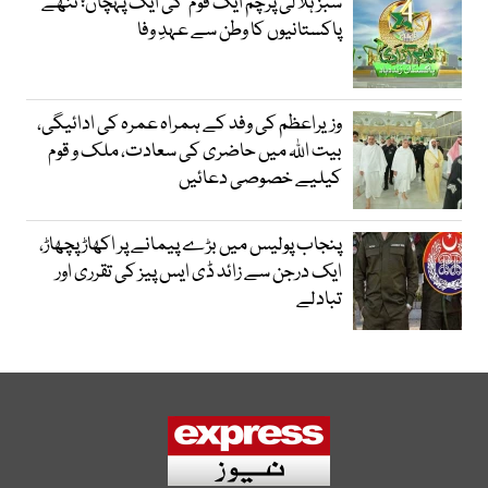
سبز ہلالی پرچم ایک قوم کی ایک پہچان؛ ننھے
پاکستانیوں کا وطن سے عہدِ وفا
وزیراعظم کی وفد کے ہمراہ عمرہ کی ادائیگی،
بیت اللہ میں حاضری کی سعادت، ملک و قوم
کیلیے خصوصی دعائیں
پنجاب پولیس میں بڑے پیمانے پر اکھاڑ پچھاڑ،
ایک درجن سے زائد ڈی ایس پیز کی تقرری اور
تبادلے