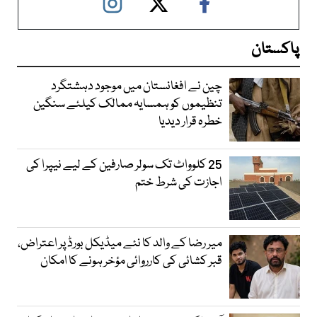
پاکستان
چین نے افغانستان میں موجود دہشتگرد
تنظیموں کو ہمسایہ ممالک کیلئے سنگین
خطرہ قرار دیدیا
25 کلوواٹ تک سولر صارفین کے لیے نیپرا کی
اجازت کی شرط ختم
میر رضا کے والد کا نئے میڈیکل بورڈ پر اعتراض،
قبر کشائی کی کارروائی مؤخر ہونے کا امکان