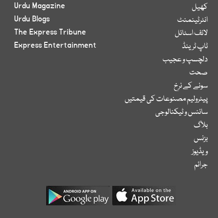
Urdu Magazine
کھیل
Urdu Blogs
انٹرٹینمنٹ
The Express Tribune
لائف اسٹائل
Express Entertainment
ٹاپ ٹرینڈ
دلچسپ و عجیب
صحت
سونے کے نرخ
پیٹرولیم مصنوعات کی قیمتیں
سائنس و ٹیکنالوجی
بلاگ
بزنس
ویڈیوز
جرائم