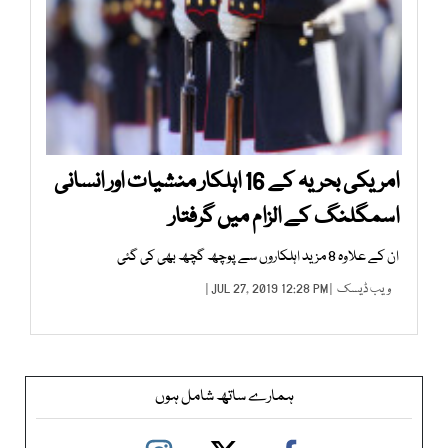
امریکی بحریہ کے 16 اہلکار منشیات اور انسانی
اسمگلنگ کے الزام میں گرفتار
ان کے علاوہ 8 مزید اہلکاروں سے پوچھ گچھ بھی کی گئی
ویب ڈیسک
| JUL 27, 2019 12:28 PM |
ہمارے ساتھ شامل ہوں