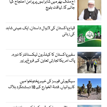
آج ملک بھر میں شاہراہوں پر پرامن احتجاج کیا
جائے گا، لیاقت بلوچ
قیامِ پاکستان کی لازوال داستان، ایک عینی شاہد
کی زبانی
سفیرِ پاکستان کا کیلڈرون ٹیکسٹائلز کا دورہ،
پاک امریکا تجارتی تعاون کے فروغ پر زور
سیکیورٹی فورسز کی خیبر پختونخوا میں
کارروائیاں، فتنۃ الخوارج کے 10 دہشتگرد ہلاک