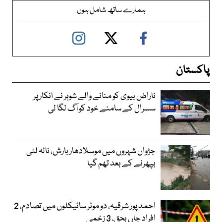
ہمارے ساتھ شامل ہوں
پاکستان
ناراض بیوی کو منانے والے شوہر نے انکار پر
سسرال کے سامنے خود کو آگ لگا لی
جڑواں شہروں میں موسلادھار بارش، نالہ لئی
بپھرنے کے بعد تھم گیا
احمد پور شرقیہ، دو موٹر سائیکلوں میں تصادم، 2
افراد جاں بحق، 3 زخمی