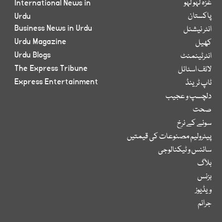
غزہ لہو لہو
International News in
پاکستان
Urdu
Business News in Urdu
انٹر نیشنل
Urdu Magazine
کھیل
Urdu Blogs
انٹرٹینمنٹ
The Express Tribune
لائف اسٹائل
Express Entertainment
ٹاپ ٹرینڈ
دلچسپ و عجیب
صحت
سونے کے نرخ
پیٹرولیم مصنوعات کی قیمتیں
سائنس و ٹیکنالوجی
بلاگ
بزنس
ویڈیوز
جرائم