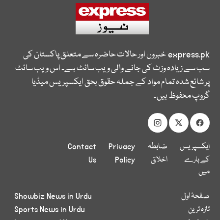
express.pk
خبروں اور حالات حاضرہ سے متعلق پاکستان کی
سب سے زیادہ وزٹ کی جانے والی ویب سائٹ ہے۔ اس ویب سائٹ
پر شائع شدہ تمام مواد کے جملہ حقوق بحق ایکسپریس میڈیا
گروپ محفوظ ہیں۔
ایکسپریس
ضابطہ
Privacy
Contact
کے بارے
اخلاق
Policy
Us
میں
صفحۂ اول
Showbiz News in Urdu
تازہ ترین
Sports News in Urdu