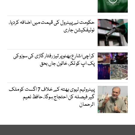
حکومت نے پیٹرول کی قیمت میں اضافہ کردیا،
نوٹیفکیشن جاری
کراچی؛ شارع بھٹو پر تیز رفتار گاڑی کی سوزوکی
پک اپ کو ٹکر، خاتون جاں بحق
پیٹرولیم لیوی بھتہ کے خلاف 7 اگست کو ملک
گیر فیصلہ کن احتجاج ہوگا، حافظ نعیم
الرحمان