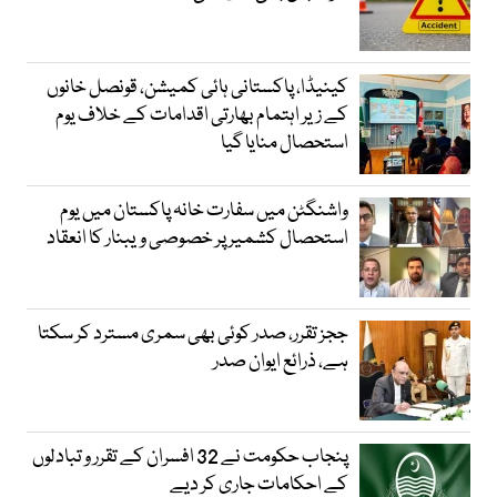
کینیڈا، پاکستانی ہائی کمیشن، قونصل خانوں
کے زیر اہتمام بھارتی اقدامات کے خلاف یوم
استحصال منایا گیا
واشنگٹن میں سفارت خانہ پاکستان میں یوم
استحصال کشمیر پر خصوصی ویبنار کا انعقاد
ججز تقرر، صدر کوئی بھی سمری مسترد کر سکتا
ہے، ذرائع ایوان صدر
پنجاب حکومت نے 32 افسران کے تقرر و تبادلوں
کے احکامات جاری کر دیے