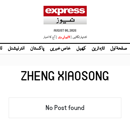
AUGUST 06, 2026
اشتہار لگائیں |
لائیو ٹی وی
| آج کا اخبار
صفحۂ اول
تازہ ترین
کھیل
خاص خبریں
پاکستان
انٹر نیشنل
ٹا
ZHENG XIAOSONG
No Post found