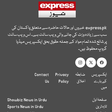
express.pk
خبروں اور حالات حاضرہ سے متعلق پاکستان کی
سب سے زیادہ وزٹ کی جانے والی ویب سائٹ ہے۔ اس ویب سائٹ
پر شائع شدہ تمام مواد کے جملہ حقوق بحق ایکسپریس میڈیا
گروپ محفوظ ہیں۔
ایکسپریس
ضابطہ
Privacy
Contact
کے بارے
اخلاق
Policy
Us
میں
صفحۂ اول
Showbiz News in Urdu
تازہ ترین
Sports News in Urdu