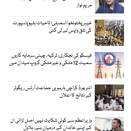
مریم نواز
خیبرپختونخوا اسمبلی؛ تاحیات بلیو پاسپورٹ
کی شق واپس لے لی گئی
فیسکو کی نجکاری: ترکیہ، چینی سرمایہ کاروں
سمیت 12 ملکی و غیر ملکی گروپ میدان میں
انٹر بورڈ کراچی بارہویں جماعت آرٹس ریگولر
کے نتائج کا اعلان
وزیراعظم سے کوئی شکایت نہیں اصل لڑائی ان
کے اپنے خاندان کے درمیان ہے، بلاول