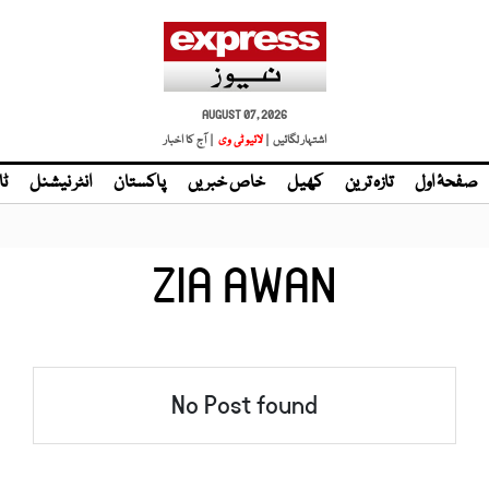
AUGUST 07, 2026
اشتہار لگائیں |
لائیو ٹی وی
| آج کا اخبار
صفحۂ اول
تازہ ترین
کھیل
خاص خبریں
پاکستان
انٹر نیشنل
ٹا
ZIA AWAN
No Post found