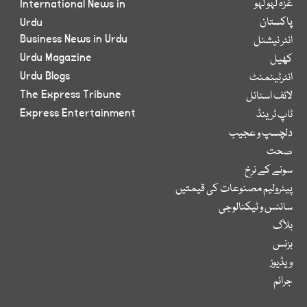
غزہ لہو لہو
International News in
پاکستان
Urdu
Business News in Urdu
انٹر نیشنل
Urdu Magazine
کھیل
Urdu Blogs
انٹرٹینمنٹ
The Express Tribune
لائف اسٹائل
Express Entertainment
ٹاپ ٹرینڈ
دلچسپ و عجیب
صحت
سونے کے نرخ
پیٹرولیم مصنوعات کی قیمتیں
سائنس و ٹیکنالوجی
بلاگ
بزنس
ویڈیوز
جرائم