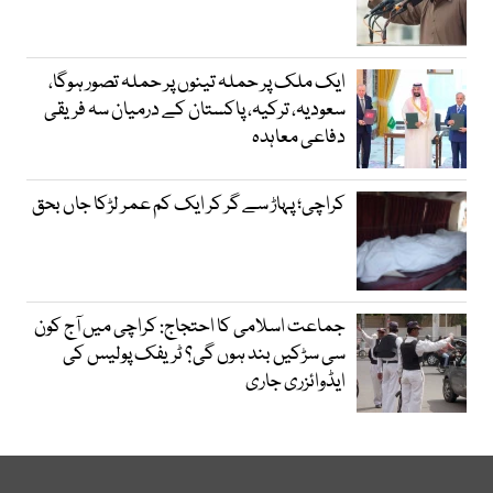
ایک ملک پر حملہ تینوں پر حملہ تصور ہوگا،
سعودیہ، ترکیہ، پاکستان کے درمیان سہ فریقی
دفاعی معاہدہ
کراچی؛ پہاڑ سے گر کر ایک کم عمر لڑکا جاں بحق
جماعت اسلامی کا احتجاج: کراچی میں آج کون
سی سڑکیں بند ہوں گی؟ ٹریفک پولیس کی
ایڈوائزری جاری