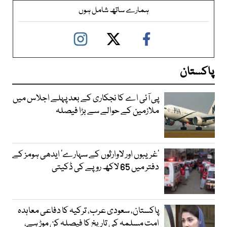
ہمارے ساتھ شامل ہوں
پاکستان
پی آئی اے کا نجکاری کے بعد پہلے اجلاس میں
ملازمین کے حوالے سے بڑا فیصلہ
’غریبوں اور لاوارثوں کے سہارے‘ ایدھی ہومز کے
دفتر میں 65 لاکھ روپے کی ڈکیتی
پاکستان، سعودی عرب، ترکیہ کا دفاعی معاہدہ
امت مسلمہ کی تاریخ کا فیصلہ کن موڑ ہے،