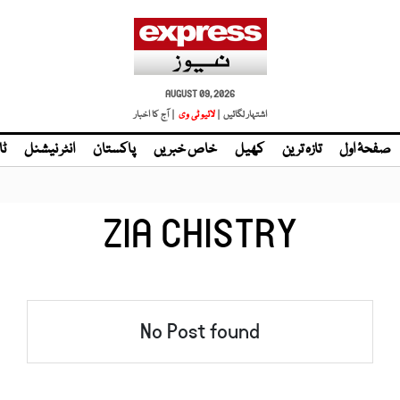
AUGUST 09, 2026
اشتہار لگائیں |
لائیو ٹی وی
| آج کا اخبار
صفحۂ اول
تازہ ترین
کھیل
خاص خبریں
پاکستان
انٹر نیشنل
ٹا
ZIA CHISTRY
No Post found