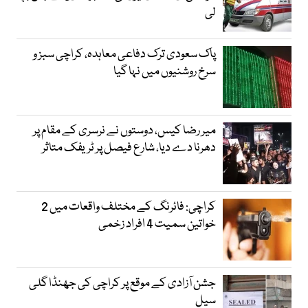
لی
پاک سعودی ترک دفاعی معاہدہ، کراچی سبز و
سرخ روشنیوں میں نہا گیا
میر رضا کیس، دوستوں نے نرسری کے مقام پر
دھرنا دے دیا، شارع فیصل پر ٹریفک متاثر
کراچی: فائرنگ کے مختلف واقعات میں 2
خواتین سمیت 4 افراد زخمی
جشن آزادی کے موقع پر کراچی کی جھنڈا گلی
سیل