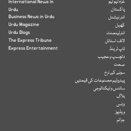
غزہ لہو لہو
International News in
پاکستان
Urdu
Business News in Urdu
انٹر نیشنل
Urdu Magazine
کھیل
Urdu Blogs
انٹرٹینمنٹ
The Express Tribune
لائف اسٹائل
Express Entertainment
ٹاپ ٹرینڈ
دلچسپ و عجیب
صحت
سونے کے نرخ
پیٹرولیم مصنوعات کی قیمتیں
سائنس و ٹیکنالوجی
بلاگ
بزنس
ویڈیوز
جرائم