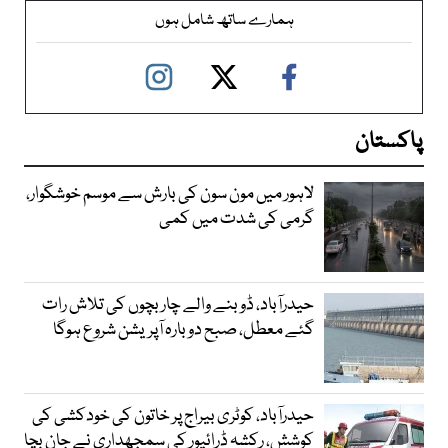
ہمارے ساتھ شامل ہوں
پاکستان
لاہور میں مون سون کی بارش سے موسم خوشگوار،
گرمی کی شدت میں کمی
حیدرآباد، ڈوبنے والے چار بچوں کی تلاش رات
گئے معطل، صبح دوبارہ آپریشن شروع ہوگا
حیدرآباد، کوٹری بیراج پر خاتون کی خودکشی کی
کوشش، رکشہ ڈرائیور کی سمجھداری نے جان بچا