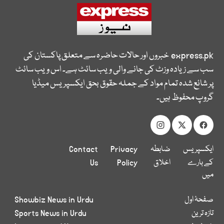
express.pk
خبروں اور حالات حاضرہ سے متعلق پاکستان کی
سب سے زیادہ وزٹ کی جانے والی ویب سائٹ ہے۔ اس ویب سائٹ
پر شائع شدہ تمام مواد کے جملہ حقوق بحق ایکسپریس میڈیا
گروپ محفوظ ہیں۔
ایکسپریس
ضابطہ
Privacy
Contact
کے بارے
اخلاق
Policy
Us
میں
صفحۂ اول
Showbiz News in Urdu
تازہ ترین
Sports News in Urdu