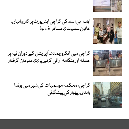
ایف آئی اے کی کراچی ایئرپورٹ پر کارروائیاں،
خاتون سمیت 3 مسافر آف لوڈ
کراچی میں انکروچمنٹ آپریشن کے دوران ٹیم پر
حملہ اور ہنگامہ آرائی کرنے پر 33 ملزمان گرفتار
کراچی: محکمہ موسمیات کی شہر میں بوندا
باندی، پھوار کی پیشگوئی