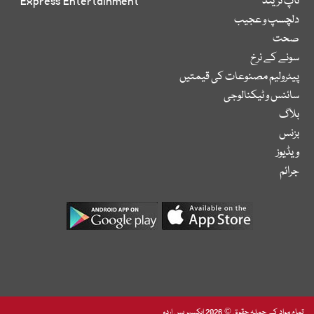
ٹاپ ٹرینڈ
Express Entertainment
دلچسپ و عجیب
صحت
سونے کے نرخ
پیٹرولیم مصنوعات کی قیمتیں
سائنس و ٹیکنالوجی
بلاگ
بزنس
ویڈیوز
جرائم
تمام مواد کے جملہ حقوق © 2026 ایکسپریس اردو