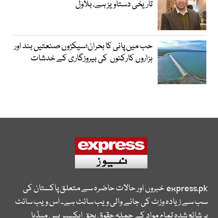
تاریخی دستاویز ہے، بلاول
حب میں پانی کا بحران؛سیکڑوں صنعتیں بند اور
ہزاروں کارکنوں کی بیروزگاری کے خدشات
express.pk
خبروں اور حالات حاضرہ سے متعلق پاکستان کی
سب سے زیادہ وزٹ کی جانے والی ویب سائٹ ہے۔ اس ویب سائٹ
پر شائع شدہ تمام مواد کے جملہ حقوق بحق ایکسپریس میڈیا