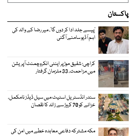
پاکستان
’پیسے جلد ادا کر دوں گا‘، میر رضا کے والد کی
اہم آڈیو سامنے آگئی
کراچی: شفیق موڑ پر اینٹی انکروچمنٹ آپریشن
میں مزاحمت، 33 ملزمان گرفتار
سندر انڈسٹریل اسٹیٹ میں سیل ڈیڈز نامکمل،
خزانے کو 70 کروڑ سے زائد کا نقصان
مکہ مشترکہ دفاعی معاہدہ خطے میں امن کی