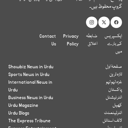
گروپ محفوظ ہیں۔
ایکسپریس
ضابطہ
Privacy
Contact
کے بارے
اخلاق
Policy
Us
میں
صفحۂ اول
Showbiz News in Urdu
تازہ ترین
Sports News in Urdu
غزہ لہو لہو
International News in
پاکستان
Urdu
انٹر نیشنل
Business News in Urdu
کھیل
Urdu Magazine
انٹرٹینمنٹ
Urdu Blogs
لائف اسٹائل
The Express Tribune