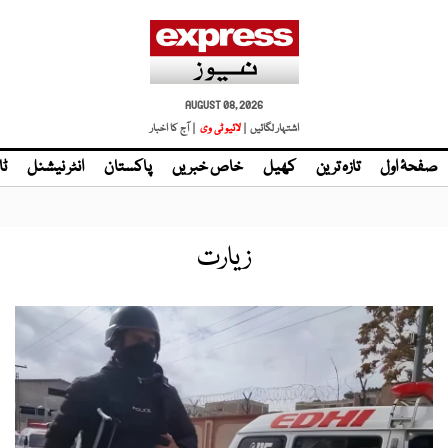
AUGUST 08, 2026
اشتہار لگائیں |
لائیو ٹی وی
| آج کا اخبار
صفحۂ اول
تازہ ترین
کھیل
خاص خبریں
پاکستان
انٹر نیشنل
ٹا
زیارت