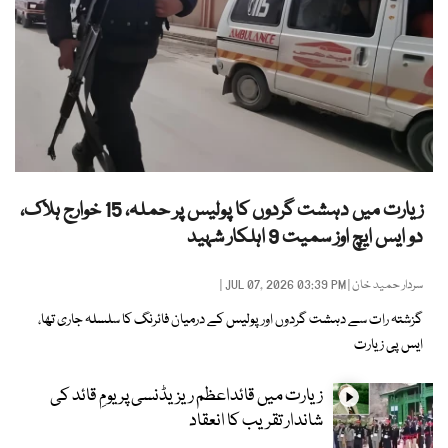
زیارت میں دہشت گردوں کا پولیس پر حملہ، 15 خوارج ہلاک،
دو ایس ایچ اوز سمیت 9 اہلکار شہید
سردار حمید خان
| JUL 07, 2026 03:39 PM |
گزشتہ رات سے دہشت گردوں اور پولیس کے درمیان فائرنگ کا سلسلہ جاری تھا،
ایس پی زیارت
زیارت میں قائداعظم ریزیڈنسی پر یومِ قائد کی
شاندار تقریب کا انعقاد