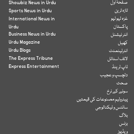
صفحۂ اول
Showbiz News in Urdu
تازہ ترین
Sports News in Urdu
غزہ لہو لہو
International News in
پاکستان
Urdu
Business News in Urdu
انٹر نیشنل
Urdu Magazine
کھیل
Urdu Blogs
انٹرٹینمنٹ
The Express Tribune
لائف اسٹائل
Express Entertainment
ٹاپ ٹرینڈ
دلچسپ و عجیب
صحت
سونے کے نرخ
پیٹرولیم مصنوعات کی قیمتیں
سائنس و ٹیکنالوجی
بلاگ
بزنس
ویڈیوز