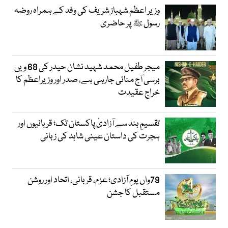
وزیر اعظم شہباز شریف کی وفد کے ہمراہ روضہ
رسول ﷺ پر حاضری
میجر طفیل محمد شہید نشان حیدر کی 68 ویں
برسی آج منائی جارہی ہے، صدر اور وزیراعظم کا
خراج عقیدت
تقسیمِ ہند سے آزادیٔ پاکستان تک؛ قربانیوں اور
ہجرت کی داستان عینی شاہد کی زبانی
79واں یومِ آزادی؛ عزم، قربانی، اتحاد اور روشن
مستقبل کا جشن