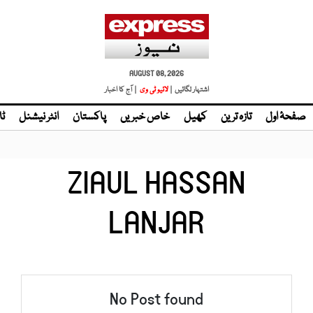
AUGUST 08, 2026
اشتہار لگائیں |
لائیو ٹی وی
| آج کا اخبار
صفحۂ اول
تازہ ترین
کھیل
خاص خبریں
پاکستان
انٹر نیشنل
ٹا
ZIAUL HASSAN
LANJAR
No Post found