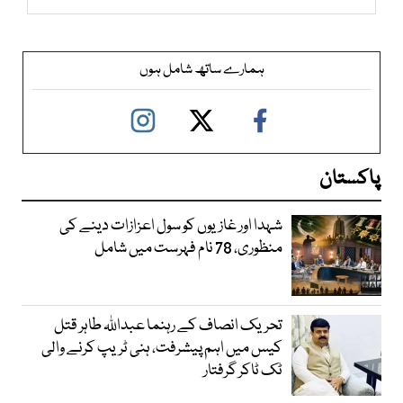
ہمارے ساتھ شامل ہوں
پاکستان
شہدا اور غازیوں کو سول اعزازات دینے کی
منظوری، 78 نام فہرست میں شامل
تحریک انصاف کے رہنما عبداللہ طاہر قتل
کیس میں اہم پیشرفت، ہنی ٹریپ کرنے والی
ٹک ٹاکر گرفتار