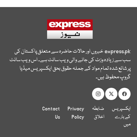
express.pk
خبروں اور حالات حاضرہ سے متعلق پاکستان کی
سب سے زیادہ وزٹ کی جانے والی ویب سائٹ ہے۔ اس ویب سائٹ
پر شائع شدہ تمام مواد کے جملہ حقوق بحق ایکسپریس میڈیا
گروپ محفوظ ہیں۔
ایکسپریس
ضابطہ
Privacy
Contact
کے بارے
اخلاق
Policy
Us
میں