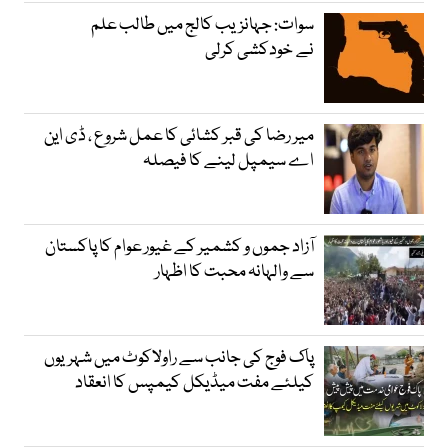
سوات: جہانزیب کالج میں طالب علم
نے خودکشی کرلی
میر رضا کی قبر کشائی کا عمل شروع ، ڈی این
اے سیمپل لینے کا فیصلہ
آزاد جموں و کشمیر کے غیور عوام کا پاکستان
سے والہانہ محبت کا اظہار
پاک فوج کی جانب سے راولاکوٹ میں شہریوں
کیلئے مفت میڈیکل کیمپس کا انعقاد