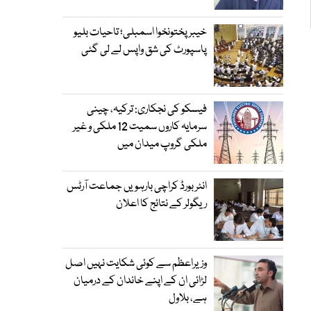
خیبرپختونخوا اسمبلی؛ تاحیات بلیو
پاسپورٹ کی شق واپس لے لی گئی
فیسکو کی نجکاری: ترکیہ، چینی
سرمایہ کاروں سمیت 12 ملکی و غیر
ملکی گروپ میدان میں
انٹر بورڈ کراچی بارہویں جماعت آرٹس
ریگولر کے نتائج کا اعلان
وزیراعظم سے کوئی شکایت نہیں اصل
لڑائی ان کے اپنے خاندان کے درمیان
ہے، بلاول