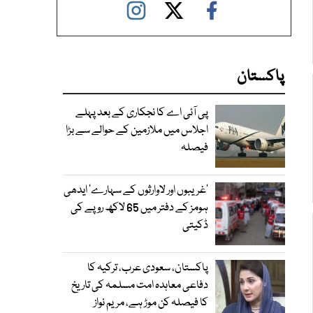
پاکستان
پی آئی اے کا نجکاری کے بعد پہلے
اجلاس میں ملازمین کے حوالے سے بڑا
فیصلہ
’غریبوں اور لاوارثوں کے سہارے‘ ایدھی
ہومز کے دفتر میں 65 لاکھ روپے کی
ڈکیتی
پاکستان، سعودی عرب، ترکیہ کا
دفاعی معاہدہ امت مسلمہ کی تاریخ
کا فیصلہ کن موڑ ہے، مریم نواز