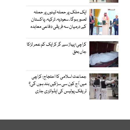
ایک ملک پر حملہ تینوں پر حملہ
تصور ہوگا، سعودیہ، ترکیہ، پاکستان
کے درمیان سہ فریقی دفاعی معاہدہ
کراچی؛ پہاڑ سے گر کر ایک کم عمر لڑکا
جاں بحق
جماعت اسلامی کا احتجاج: کراچی
میں آج کون سی سڑکیں بند ہوں گی؟
ٹریفک پولیس کی ایڈوائزری جاری