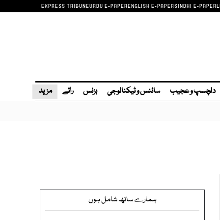
EXPRESS TRIBUNE
URDU E-PAPER
ENGLISH E-PAPER
SINDHI E-PAPER
L
دلچسپ و عجیب
سائنس و ٹیکنالوجی
بزنس
رائے
مزید
ہمارے ساتھ شامل ہوں