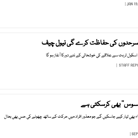
ری سرحدوں کی حفاظت کرے گی نیول چیف
سکول تربت سے علاقے کی خوشحالی کے نئے دورکا آغاز ہو گا
STAFF REP
سوس‘‘ بھی کرسکتی ہے
ھی تیار کیے جاسکیں گے جو معذور افراد میں حرکت کے ساتھ چھونے کی حس بھی بحال