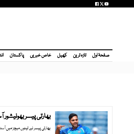
صفحۂ اول
تازہ ترین
کھیل
خاص خبریں
پاکستان
انٹ
بھارتی پیسر بھونیشور ا
بھارتی پیسر نے تینوں میچز میں آسٹر