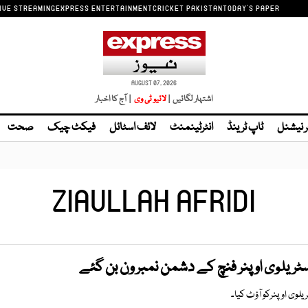
IVE STREAMING
EXPRESS ENTERTAINMENT
CRICKET PAKISTAN
TODAY'S PAPER
AUGUST 07, 2026
اشتہار لگائیں |
| آج کا اخبار
ر نیشنل
ٹاپ ٹرینڈ
انٹرٹینمنٹ
لائف اسٹائل
فیکٹ چیک
صحت
ZIAULLAH AFRIDI
ٓسٹریلوی اوپنر فنچ کے دشمن نمبر ون بن گئے
یلوی اوپنرکو آؤٹ کیا۔