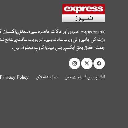
express.pk
خبروں اور حالات حاضرہ سے متعلق پاکستان 
وزٹ کی جانے والی ویب سائٹ ہے۔ اس ویب سائٹ پر شائع شدہ
جملہ حقوق بحق ایکسپریس میڈیا گروپ محفوظ ہیں۔
ایکسپریس کے بارے میں
ضابطہ اخلاق
Privacy Policy