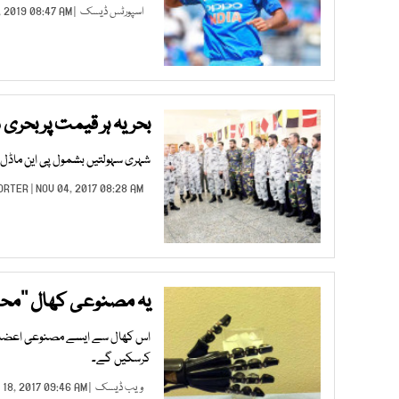
اسپورٹس ڈیسک
| JAN 19, 2019 08:47 AM |
بحریہ ہر قیمت پر بح
شہری سہولتیں بشمول پی این ماڈل ا
ORTER
| NOV 04, 2017 08:28 AM |
یہ مصنوعی کھال ’’مح
اس کھال سے ایسے مصنوعی اعضاء ب
کرسکیں گے۔
ویب ڈیسک
| SEP 18, 2017 09:46 AM |