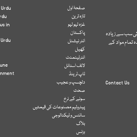
صفحۂ اول
 Urdu
تازہ ترین
rdu
غزہ لہو لہو
ws in
پاکستان
کی سب سے زیادہ
 Urdu
انٹر نیشنل
 تمام مواد کے
کھیل
انٹرٹینمنٹ
bune
لائف اسٹائل
inment
ٹاپ ٹرینڈ
دلچسپ و عجیب
Contact Us
صحت
سونے کے نرخ
پیٹرولیم مصنوعات کی قیمتیں
سائنس و ٹیکنالوجی
بلاگ
بزنس