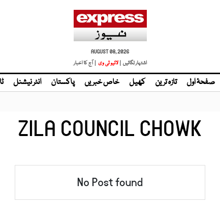
AUGUST 08, 2026
اشتہار لگائیں |
لائیو ٹی وی
| آج کا اخبار
صفحۂ اول
تازہ ترین
کھیل
خاص خبریں
پاکستان
انٹر نیشنل
ٹا
ZILA COUNCIL CHOWK
No Post found