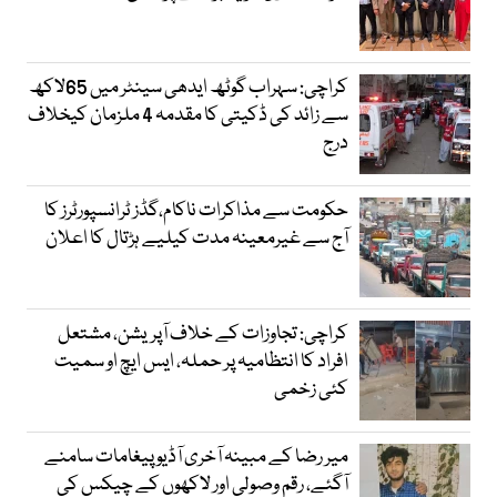
کراچی: سہراب گوٹھ ایدھی سینٹر میں 65لاکھ
سے زائد کی ڈکیتی کا مقدمہ 4 ملزمان کیخلاف
درج
حکومت سے مذاکرات ناکام،گڈز ٹرانسپورٹرز کا
آج سے غیرمعینہ مدت کیلیے ہڑتال کا اعلان
کراچی: تجاوزات کے خلاف آپریشن، مشتعل
افراد کا انتظامیہ پر حملہ، ایس ایچ او سمیت
کئی زخمی
میر رضا کے مبینہ آخری آڈیو پیغامات سامنے
آگئے، رقم وصولی اور لاکھوں کے چیکس کی