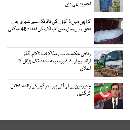
تجاویز بھی دیں
کراچی میں ڈاکوؤں کی فائرنگ سے شہری جاں
بحق، رواں سال میں اب تک کی تعداد 46 ہوگئی
وفاقی حکومت سے مذاکرات ناکام، گڈز
ٹرانسپورٹرز کا غیرمعینہ مدت تک ہڑتال کا
اعلان
چئیرمین پی ٹی آئی بیرسٹر گوہر کی والدہ انتقال
کر گئیں