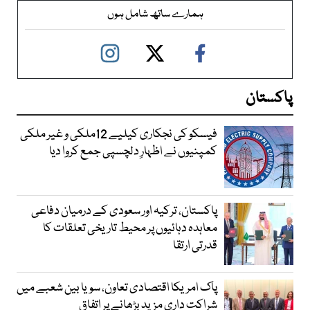
ہمارے ساتھ شامل ہوں
پاکستان
فیسکو کی نجکاری کیلیے 12ملکی و غیر ملکی
کمپنیوں نے اظہارِ دلچسپی جمع کروا دیا
پاکستان، ترکیہ اور سعودی کے درمیان دفاعی
معاہدہ دہائیوں پر محیط تاریخی تعلقات کا
قدرتی ارتقا
پاک امریکا اقتصادی تعاون، سویا بین شعبے میں
شراکت داری مزید بڑھانے پر اتفاق