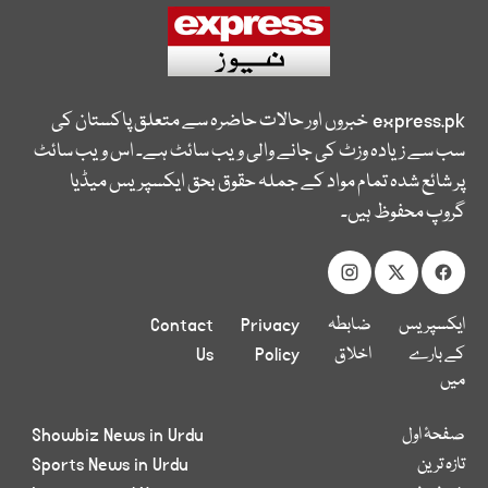
express.pk
خبروں اور حالات حاضرہ سے متعلق پاکستان کی
سب سے زیادہ وزٹ کی جانے والی ویب سائٹ ہے۔ اس ویب سائٹ
پر شائع شدہ تمام مواد کے جملہ حقوق بحق ایکسپریس میڈیا
گروپ محفوظ ہیں۔
ایکسپریس
ضابطہ
Privacy
Contact
کے بارے
اخلاق
Policy
Us
میں
صفحۂ اول
Showbiz News in Urdu
تازہ ترین
Sports News in Urdu