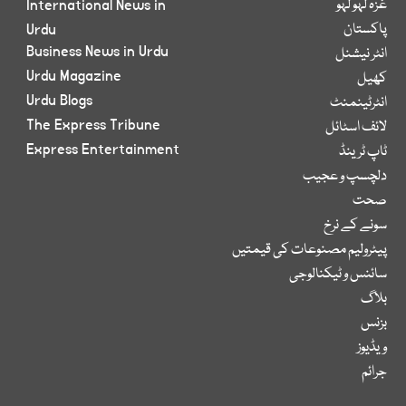
غزہ لہو لہو
International News in
پاکستان
Urdu
Business News in Urdu
انٹر نیشنل
Urdu Magazine
کھیل
Urdu Blogs
انٹرٹینمنٹ
The Express Tribune
لائف اسٹائل
Express Entertainment
ٹاپ ٹرینڈ
دلچسپ و عجیب
صحت
سونے کے نرخ
پیٹرولیم مصنوعات کی قیمتیں
سائنس و ٹیکنالوجی
بلاگ
بزنس
ویڈیوز
جرائم