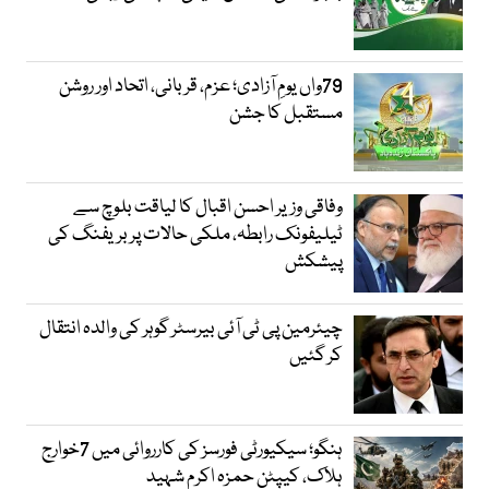
79واں یومِ آزادی؛ عزم، قربانی، اتحاد اور روشن
مستقبل کا جشن
وفاقی وزیر احسن اقبال کا لیاقت بلوچ سے
ٹیلیفونک رابطہ، ملکی حالات پر بریفنگ کی
پیشکش
چیئرمین پی ٹی آئی بیرسٹر گوہر کی والدہ انتقال
کر گئیں
ہنگو؛ سیکیورٹی فورسز کی کارروائی میں 7خوارج
ہلاک، کیپٹن حمزہ اکرم شہید