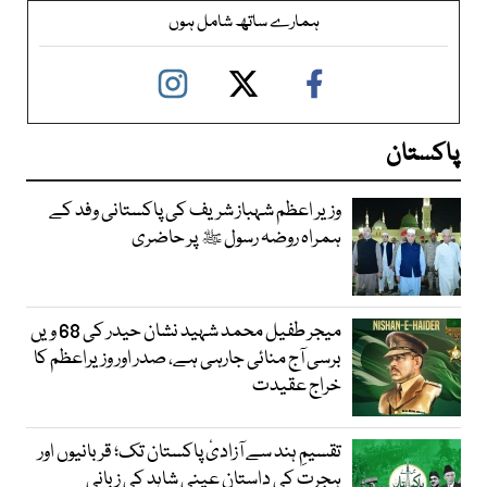
ہمارے ساتھ شامل ہوں
پاکستان
وزیر اعظم شہباز شریف کی پاکستانی وفد کے
ہمراہ روضہ رسول ﷺ پر حاضری
میجر طفیل محمد شہید نشان حیدر کی 68 ویں
برسی آج منائی جارہی ہے، صدر اور وزیراعظم کا
خراج عقیدت
تقسیمِ ہند سے آزادیٔ پاکستان تک؛ قربانیوں اور
ہجرت کی داستان عینی شاہد کی زبانی