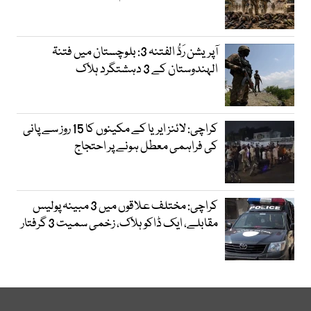
آپریشن رَدُّ الفتنہ 3: بلوچستان میں فتنۃ
الہندوستان کے 3 دہشتگرد ہلاک
کراچی: لائنز ایریا کے مکینوں کا 15 روز سے پانی
کی فراہمی معطل ہونے پر احتجاج
کراچی: مختلف علاقوں میں 3 مبینہ پولیس
مقابلے، ایک ڈاکو ہلاک، زخمی سمیت 3 گرفتار