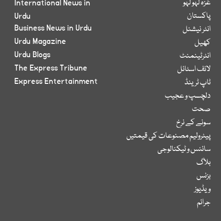
غزہ لہو لہو
International News in
پاکستان
Urdu
Business News in Urdu
انٹر نیشنل
Urdu Magazine
کھیل
Urdu Blogs
انٹرٹینمنٹ
The Express Tribune
لائف اسٹائل
Express Entertainment
ٹاپ ٹرینڈ
دلچسپ و عجیب
صحت
سونے کے نرخ
پیٹرولیم مصنوعات کی قیمتیں
سائنس و ٹیکنالوجی
بلاگ
بزنس
ویڈیوز
جرائم