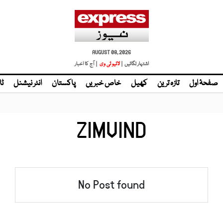
AUGUST 08, 2026
اشتہار لگائیں |
لائیو ٹی وی
| آج کا اخبار
صفحۂ اول
تازہ ترین
کھیل
خاص خبریں
پاکستان
انٹر نیشنل
ٹا
ZIMVIND
No Post found