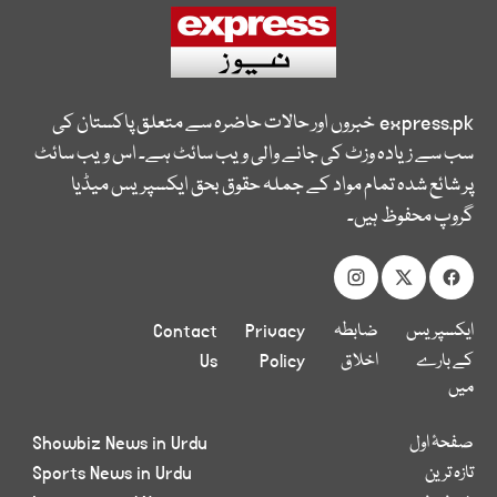
express.pk
خبروں اور حالات حاضرہ سے متعلق پاکستان کی
سب سے زیادہ وزٹ کی جانے والی ویب سائٹ ہے۔ اس ویب سائٹ
پر شائع شدہ تمام مواد کے جملہ حقوق بحق ایکسپریس میڈیا
گروپ محفوظ ہیں۔
ایکسپریس
ضابطہ
Privacy
Contact
کے بارے
اخلاق
Policy
Us
میں
صفحۂ اول
Showbiz News in Urdu
تازہ ترین
Sports News in Urdu