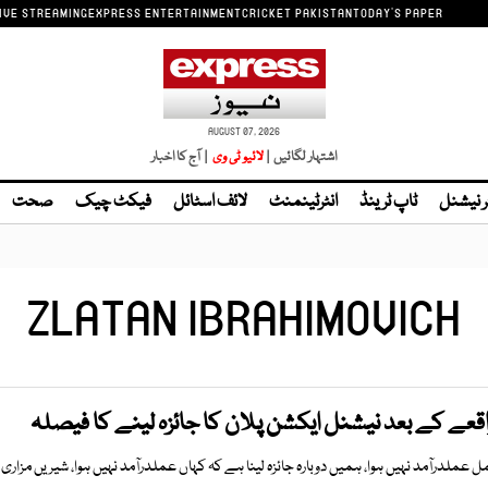
IVE STREAMING
EXPRESS ENTERTAINMENT
CRICKET PAKISTAN
TODAY'S PAPER
AUGUST 07, 2026
اشتہار لگائیں |
| آج کا اخبار
ر نیشنل
ٹاپ ٹرینڈ
انٹرٹینمنٹ
لائف اسٹائل
فیکٹ چیک
صحت
ZLATAN IBRAHIMOVICH
عے کے بعد نیشنل ایکشن پلان کا جائزہ لینے کا فیصلہ
 عملدرآمد نہیں ہوا، ہمیں دوبارہ جائزہ لینا ہے کہ کہاں عملدرآمد نہیں ہوا، شیریں مزاری