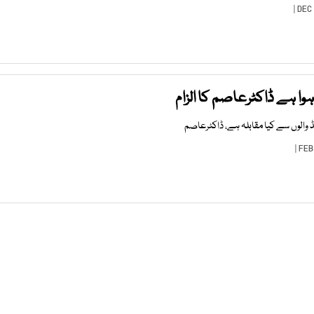
ہوا ہے ڈاکٹرعاصم کا الزام
نڈ والوں سے کیا مقابلہ ہے، ڈاکٹرعاصم