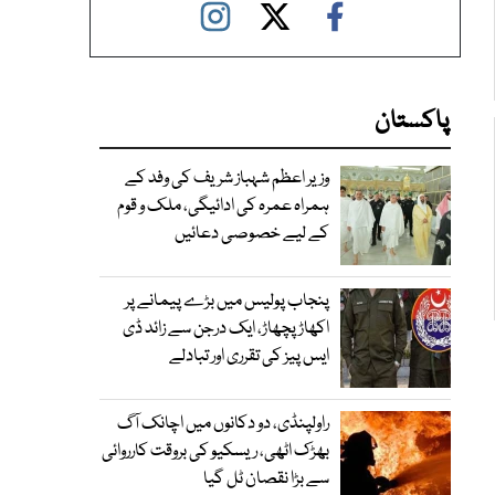
پاکستان
وزیر اعظم شہباز شریف کی وفد کے
ہمراہ عمرہ کی ادائیگی، ملک و قوم
کے لیے خصوصی دعائیں
پنجاب پولیس میں بڑے پیمانے پر
اکھاڑ پچھاڑ، ایک درجن سے زائد ڈی
ایس پیز کی تقرری اور تبادلے
راولپنڈی، دو دکانوں میں اچانک آگ
بھڑک اٹھی، ریسکیو کی بروقت کارروائی
سے بڑا نقصان ٹل گیا