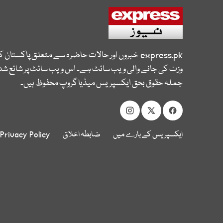
express.pk
خبروں اور حالات حاضرہ سے متعلق پاکستان 
وزٹ کی جانے والی ویب سائٹ ہے۔ اس ویب سائٹ پر شائع شدہ
جملہ حقوق بحق ایکسپریس میڈیا گروپ محفوظ ہیں۔
ایکسپریس کے بارے میں
ضابطہ اخلاق
Privacy Policy