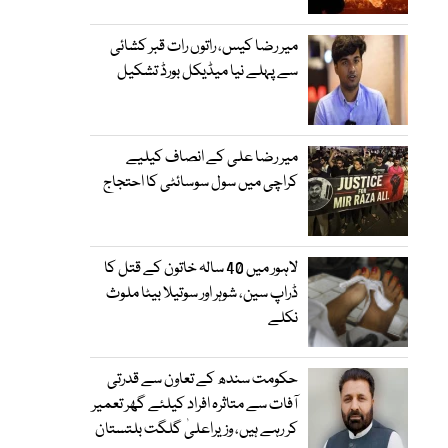
میر رضا کیس، راتوں رات قبر کشائی
سے پہلے نیا میڈیکل بورڈ تشکیل
میر رضا علی کے انصاف کیلیے
کراچی میں سول سوسائٹی کا احتجاج
لاہور میں 40 سالہ خاتون کے قتل کا
ڈراپ سین، شوہر اور سوتیلا بیٹا ملوث
نکلے
حکومت سندھ کے تعاون سے قدرتی
آفات سے متاثرہ افراد کیلئے گھر تعمیر
کر رہے ہیں، وزیراعلیٰ گلگت بلتستان