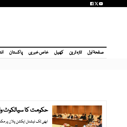
صفحۂ اول
تازہ ترین
کھیل
خاص خبریں
پاکستان
انٹ
حکومت کا سیالکوٹ واق
ابھی تک نیشنل ایکشن پلان پر مکمل