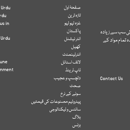
صفحۂ اول
 Urdu
تازہ ترین
rdu
غزہ لہو لہو
ws in
پاکستان
کی سب سے زیادہ
 Urdu
انٹر نیشنل
 تمام مواد کے
کھیل
انٹرٹینمنٹ
bune
لائف اسٹائل
inment
ٹاپ ٹرینڈ
دلچسپ و عجیب
Contact Us
صحت
سونے کے نرخ
پیٹرولیم مصنوعات کی قیمتیں
سائنس و ٹیکنالوجی
بلاگ
بزنس