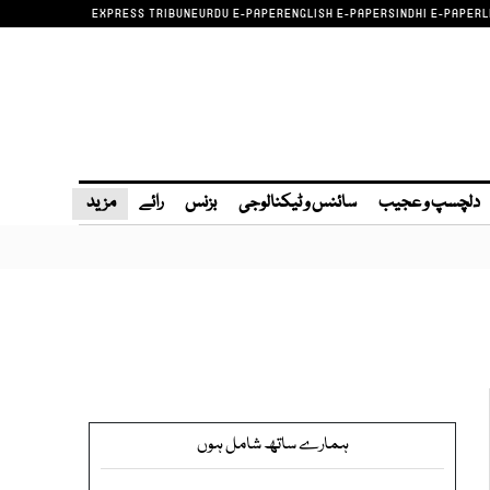
EXPRESS TRIBUNE
URDU E-PAPER
ENGLISH E-PAPER
SINDHI E-PAPER
L
دلچسپ و عجیب
سائنس و ٹیکنالوجی
بزنس
رائے
مزید
ہمارے ساتھ شامل ہوں