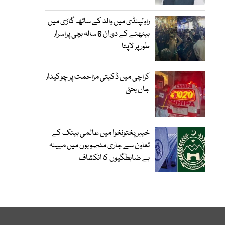
راولپنڈی میں والد کے ساتھ گاڑی میں
بیٹھنے کے دوران 6 سالہ بچی پراسرار
طور پر لاپتا
کراچی میں ڈکیتی مزاحمت پر چوکیدار
جاں بحق
خیبرپختونخوا میں عالمی بینک کے
تعاون سے جاری منصوبوں میں مبینہ
بے ضابطگیوں کا انکشاف