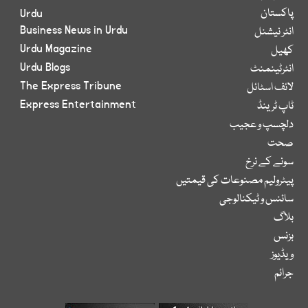
پاکستان
Urdu
Business News in Urdu
انٹر نیشنل
Urdu Magazine
کھیل
Urdu Blogs
انٹرٹینمنٹ
The Express Tribune
لائف اسٹائل
Express Entertainment
ٹاپ ٹرینڈ
دلچسپ و عجیب
صحت
سونے کے نرخ
پیٹرولیم مصنوعات کی قیمتیں
سائنس و ٹیکنالوجی
بلاگ
بزنس
ویڈیوز
جرائم