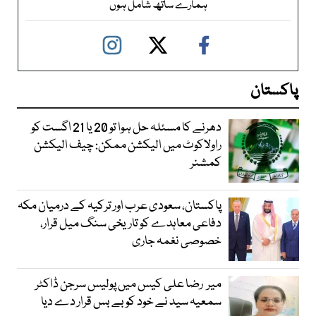
ہمارے ساتھ شامل ہوں
پاکستان
دھرنے کا مسئلہ حل ہوا تو 20 یا 21 اگست کو
راولاکوٹ میں الیکشن ممکن: چیف الیکشن
کمشنر
پاکستان، سعودی عرب اور ترکیہ کے درمیان مکہ
دفاعی معاہدے کو تاریخی سنگ میل قرار،
خصوصی نغمہ جاری
میر رضا علی کیس میں پولیس سرجن ڈاکٹر
سمعیہ سید نے خود کو بے بس قرار دے دیا