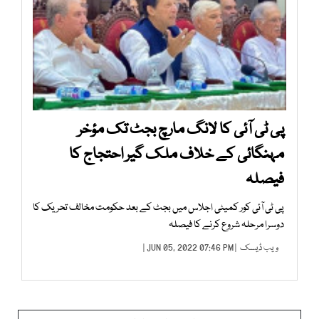
پی ٹی آئی کا لانگ مارچ بجٹ تک مؤخر
مہنگائی کے خلاف ملک گیر احتجاج کا
فیصلہ
پی ٹی آئی کور کمیٹی اجلاس میں بجٹ کے بعد حکومت مخالف تحریک کا
دوسرا مرحلہ شروع کرنے کا فیصلہ
ویب ڈیسک
| JUN 05, 2022 07:46 PM |