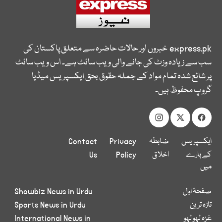
express.pk
خبروں اور حالات حاضرہ سے متعلق پاکستان کی
سب سے زیادہ وزٹ کی جانے والی ویب سائٹ ہے۔ اس ویب سائٹ
پر شائع شدہ تمام مواد کے جملہ حقوق بحق ایکسپریس میڈیا
گروپ محفوظ ہیں۔
ایکسپریس
ضابطہ
Privacy
Contact
کے بارے
اخلاق
Policy
Us
میں
صفحۂ اول
Showbiz News in Urdu
تازہ ترین
Sports News in Urdu
غزہ لہو لہو
International News in