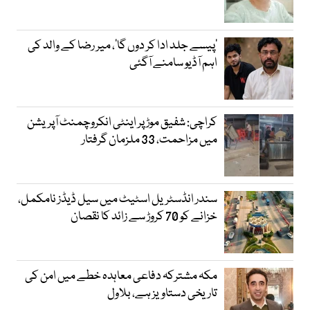
’پیسے جلد ادا کر دوں گا‘، میر رضا کے والد کی
اہم آڈیو سامنے آگئی
کراچی: شفیق موڑ پر اینٹی انکروچمنٹ آپریشن
میں مزاحمت، 33 ملزمان گرفتار
سندر انڈسٹریل اسٹیٹ میں سیل ڈیڈز نامکمل،
خزانے کو 70 کروڑ سے زائد کا نقصان
مکہ مشترکہ دفاعی معاہدہ خطے میں امن کی
تاریخی دستاویز ہے، بلاول