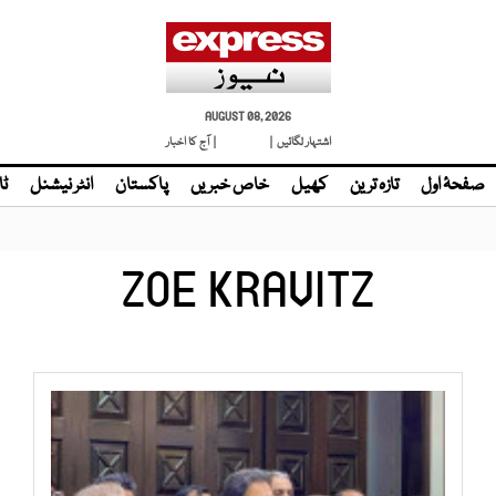
AUGUST 08, 2026
اشتہار لگائیں |
| آج کا اخبار
صفحۂ اول
تازہ ترین
کھیل
خاص خبریں
پاکستان
انٹر نیشنل
ٹا
ZOE KRAVITZ