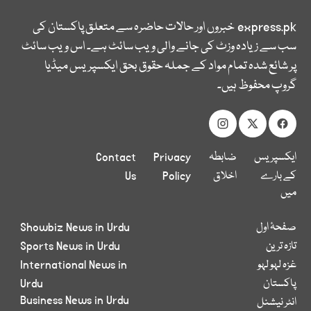
express.pk
خبروں اور حالات حاضرہ سے متعلق پاکستان کی
سب سے زیادہ وزٹ کی جانے والی ویب سائٹ ہے۔ اس ویب سائٹ
پر شائع شدہ تمام مواد کے جملہ حقوق بحق ایکسپریس میڈیا
گروپ محفوظ ہیں۔
ایکسپریس
ضابطہ
Privacy
Contact
کے بارے
اخلاق
Policy
Us
میں
صفحۂ اول
Showbiz News in Urdu
تازہ ترین
Sports News in Urdu
غزہ لہو لہو
International News in
پاکستان
Urdu
Business News in Urdu
انٹر نیشنل