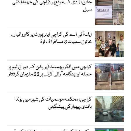
جشن آزادی کے موقع پر کراچی کی جھنڈا گلی
سیل
ایف آئی اے کی کراچی ایئرپورٹ پر کارروائیاں،
خاتون سمیت 3 مسافر آف لوڈ
کراچی میں انکروچمنٹ آپریشن کے دوران ٹیم پر
حملہ اور ہنگامہ آرائی کرنے پر 33 ملزمان گرفتار
کراچی: محکمہ موسمیات کی شہر میں بوندا
باندی، پھوار کی پیشگوئی