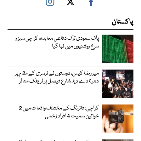
پاکستان
پاک سعودی ترک دفاعی معاہدہ، کراچی سبز و
سرخ روشنیوں میں نہا گیا
میر رضا کیس، دوستوں نے نرسری کے مقام پر
دھرنا دے دیا، شارع فیصل پر ٹریفک متاثر
کراچی: فائرنگ کے مختلف واقعات میں 2
خواتین سمیت 4 افراد زخمی