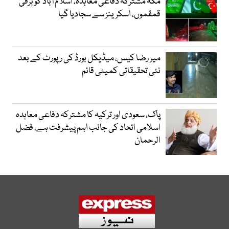
مکہ مشترکہ دفاعی معاہدہ، اسلام آباد کو برقی
قمقموں، اسکرینز سے سجادیا گیا
میر رضا کیس، میڈیکل بورڈ کی رپورٹ کے بعد
نئی تحقیقاتی کمیٹی قائم
پاک، سعودی اور ترکیہ کا مشترکہ دفاعی معاہدہ
اسلامی اتحاد کی جانب اہم پیشرفت ہے، فضل
الرحمان