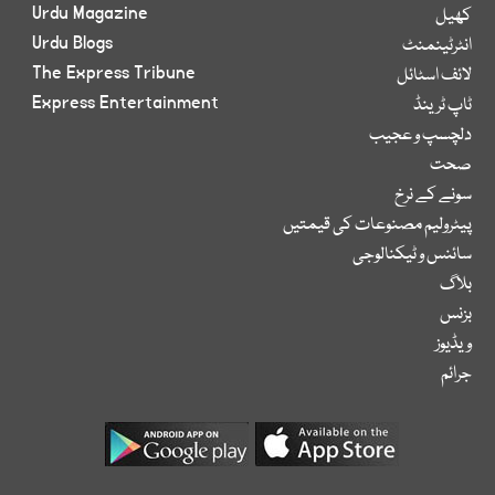
Urdu Magazine
کھیل
Urdu Blogs
انٹرٹینمنٹ
The Express Tribune
لائف اسٹائل
Express Entertainment
ٹاپ ٹرینڈ
دلچسپ و عجیب
صحت
سونے کے نرخ
پیٹرولیم مصنوعات کی قیمتیں
سائنس و ٹیکنالوجی
بلاگ
بزنس
ویڈیوز
جرائم