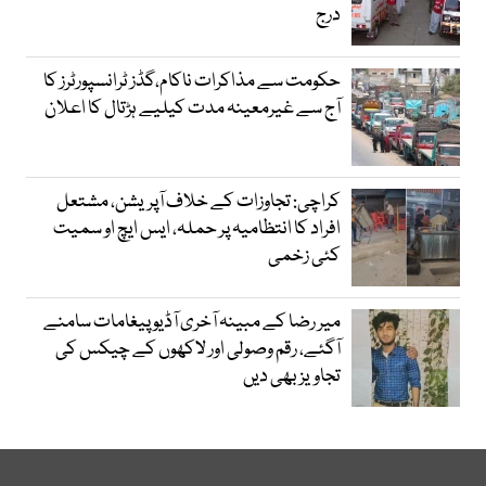
درج
حکومت سے مذاکرات ناکام،گڈز ٹرانسپورٹرز کا
آج سے غیرمعینہ مدت کیلیے ہڑتال کا اعلان
کراچی: تجاوزات کے خلاف آپریشن، مشتعل
افراد کا انتظامیہ پر حملہ، ایس ایچ او سمیت
کئی زخمی
میر رضا کے مبینہ آخری آڈیو پیغامات سامنے
آگئے، رقم وصولی اور لاکھوں کے چیکس کی
تجاویز بھی دیں