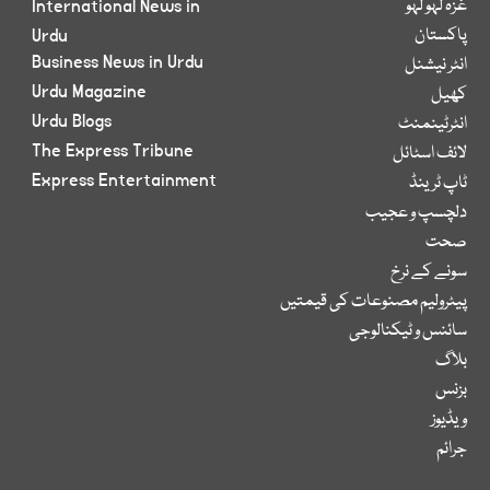
غزہ لہو لہو
International News in
پاکستان
Urdu
Business News in Urdu
انٹر نیشنل
Urdu Magazine
کھیل
Urdu Blogs
انٹرٹینمنٹ
The Express Tribune
لائف اسٹائل
Express Entertainment
ٹاپ ٹرینڈ
دلچسپ و عجیب
صحت
سونے کے نرخ
پیٹرولیم مصنوعات کی قیمتیں
سائنس و ٹیکنالوجی
بلاگ
بزنس
ویڈیوز
جرائم