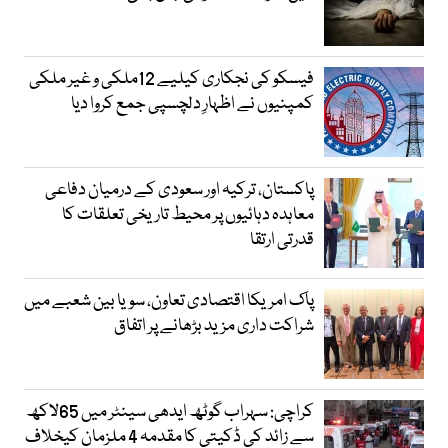
فیسکو کی نجکاری کیلیے 12ملکی و غیر ملکی
کمپنیوں نے اظہارِ دلچسپی جمع کروا دیا
پاکستان، ترکیہ اور سعودی کے درمیان دفاعی
معاہدہ دہائیوں پر محیط تاریخی تعلقات کا
قدرتی ارتقا
پاک امریکا اقتصادی تعاون، سویا بین شعبے میں
شراکت داری مزید بڑھانے پر اتفاق
کراچی: سہراب گوٹھ ایدھی سینٹر میں 65لاکھ
سے زائد کی ڈکیتی کا مقدمہ 4 ملزمان کیخلاف