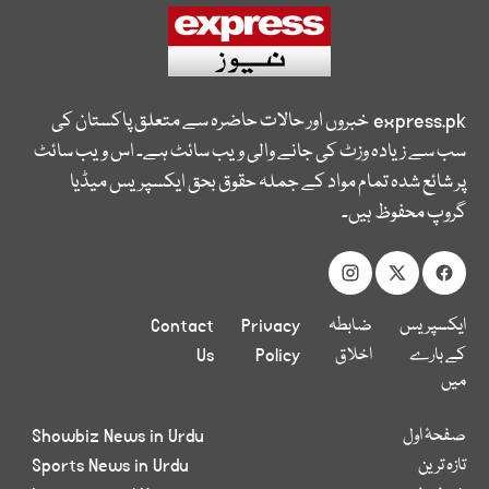
express.pk
خبروں اور حالات حاضرہ سے متعلق پاکستان کی
سب سے زیادہ وزٹ کی جانے والی ویب سائٹ ہے۔ اس ویب سائٹ
پر شائع شدہ تمام مواد کے جملہ حقوق بحق ایکسپریس میڈیا
گروپ محفوظ ہیں۔
ایکسپریس
ضابطہ
Privacy
Contact
کے بارے
اخلاق
Policy
Us
میں
صفحۂ اول
Showbiz News in Urdu
تازہ ترین
Sports News in Urdu