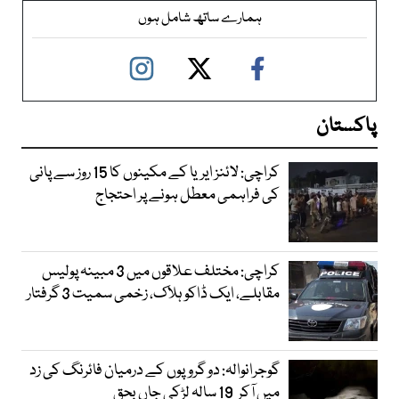
ہمارے ساتھ شامل ہوں
پاکستان
کراچی: لائنز ایریا کے مکینوں کا 15 روز سے پانی
کی فراہمی معطل ہونے پر احتجاج
کراچی: مختلف علاقوں میں 3 مبینہ پولیس
مقابلے، ایک ڈاکو ہلاک، زخمی سمیت 3 گرفتار
گوجرانوالہ: دو گروپوں کے درمیان فائرنگ کی زد
میں آکر 19 سالہ لڑکی جاں بحق