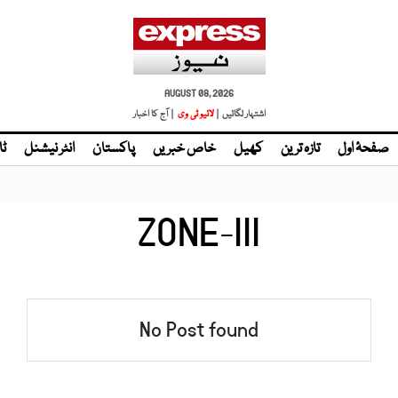
AUGUST 08, 2026
اشتہار لگائیں |
لائیو ٹی وی
| آج کا اخبار
صفحۂ اول
تازہ ترین
کھیل
خاص خبریں
پاکستان
انٹر نیشنل
ٹا
ZONE-III
No Post found