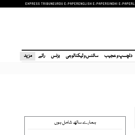
EXPRESS TRIBUNE
URDU E-PAPER
ENGLISH E-PAPER
SINDHI E-PAPER
L
دلچسپ و عجیب
سائنس و ٹیکنالوجی
بزنس
رائے
مزید
ہمارے ساتھ شامل ہوں