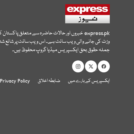
express.pk
خبروں اور حالات حاضرہ سے متعلق پاکستان 
وزٹ کی جانے والی ویب سائٹ ہے۔ اس ویب سائٹ پر شائع شدہ
جملہ حقوق بحق ایکسپریس میڈیا گروپ محفوظ ہیں۔
ایکسپریس کے بارے میں
ضابطہ اخلاق
Privacy Policy