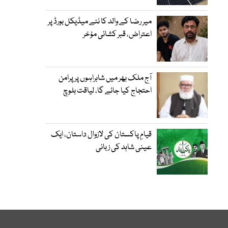
میر رضا کے والد کا نئے میڈیکل بورڈ پر
اعتراض، قبر کشائی مؤخر
آج ملک بھر میں شاہراہوں پر پرامن
احتجاج کیا جائے گا، لیاقت بلوچ
قیامِ پاکستان کی لازوال داستان، ایک
عینی شاہد کی زبانی