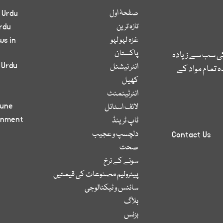
صفحۂ اول
 Urdu
تازہ ترین
rdu
غزہ لہو لہو
ws in
پاکستان
کی سب سے زیادہ
 Urdu
انٹر نیشنل
 تمام مواد کے
کھیل
انٹرٹینمنٹ
bune
لائف اسٹائل
inment
ٹاپ ٹرینڈ
دلچسپ و عجیب
Contact Us
صحت
سونے کے نرخ
پیٹرولیم مصنوعات کی قیمتیں
سائنس و ٹیکنالوجی
بلاگ
بزنس