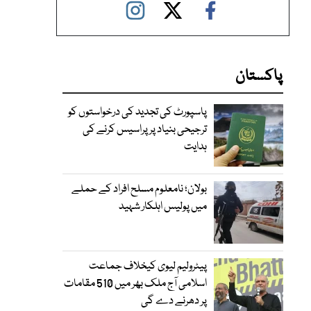
پاکستان
پاسپورٹ کی تجدید کی درخواستوں کو
ترجیحی بنیاد پر پراسیس کرنے کی
ہدایت
بولان؛ نامعلوم مسلح افراد کے حملے
میں پولیس اہلکار شہید
پیٹرولیم لیوی کیخلاف جماعت
اسلامی آج ملک بھر میں 510 مقامات
پر دھرنے دے گی