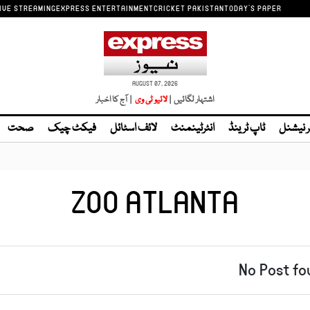
IVE STREAMING
EXPRESS ENTERTAINMENT
CRICKET PAKISTAN
TODAY'S PAPER
AUGUST 07, 2026
اشتہار لگائیں |
| آج کا اخبار
ر نیشنل
ٹاپ ٹرینڈ
انٹرٹینمنٹ
لائف اسٹائل
فیکٹ چیک
صحت
ZOO ATLANTA
No Post fo