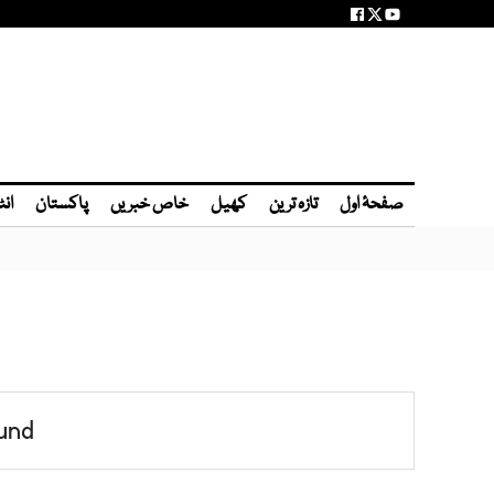
صفحۂ اول
تازہ ترین
کھیل
خاص خبریں
پاکستان
انٹ
und