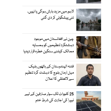
لاہور میں مزید بارش ہوگی یا نہیں،
نئی پیشگوئی کر دی گئی
چین نے افغانستان میں موجود
دہشتگرد تنظیموں کو ہمسایہ
ممالک کیلئے سنگین خطرہ قرار دیدیا
فتنہ الہندوستان کے ہاتھوں بلیک
میل ارمان بلوچ کا دہشت گرد تنظیم
سے لاتعلقی کا اعلان
25 کلوواٹ تک سولر صارفین کے لیے
نیپرا کی اجازت کی شرط ختم