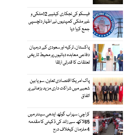
فیسکو کی نجکاری کیلیے 12ملکی و
غیر ملکی کمپنیوں نے اظہارِ دلچسپی
جمع کروا دیا
پاکستان، ترکیہ اور سعودی کے درمیان
دفاعی معاہدہ دہائیوں پر محیط تاریخی
تعلقات کا قدرتی ارتقا
پاک امریکا اقتصادی تعاون، سویا بین
شعبے میں شراکت داری مزید بڑھانے پر
اتفاق
کراچی: سہراب گوٹھ ایدھی سینٹر میں
65لاکھ سے زائد کی ڈکیتی کا مقدمہ
4 ملزمان کیخلاف درج