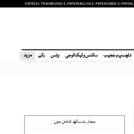
EXPRESS TRIBUNE
URDU E-PAPER
ENGLISH E-PAPER
SINDHI E-PAPER
L
دلچسپ و عجیب
سائنس و ٹیکنالوجی
بزنس
رائے
مزید
ہمارے ساتھ شامل ہوں