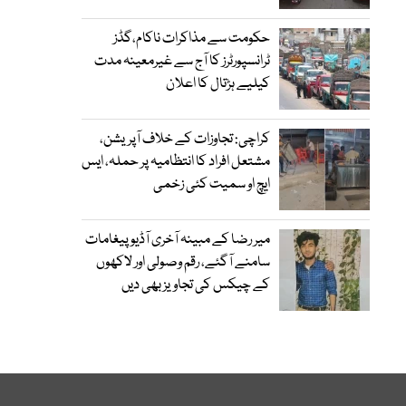
حکومت سے مذاکرات ناکام،گڈز
ٹرانسپورٹرز کا آج سے غیرمعینہ مدت
کیلیے ہڑتال کا اعلان
کراچی: تجاوزات کے خلاف آپریشن،
مشتعل افراد کا انتظامیہ پر حملہ، ایس
ایچ او سمیت کئی زخمی
میر رضا کے مبینہ آخری آڈیو پیغامات
سامنے آگئے، رقم وصولی اور لاکھوں
کے چیکس کی تجاویز بھی دیں