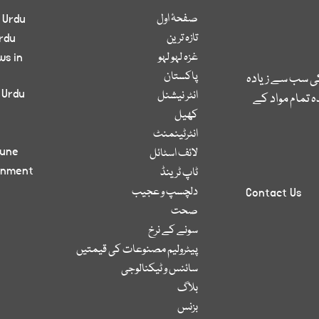
صفحۂ اول
 Urdu
تازہ ترین
rdu
غزہ لہو لہو
ws in
پاکستان
کی سب سے زیادہ
 Urdu
انٹر نیشنل
 تمام مواد کے
کھیل
انٹرٹینمنٹ
bune
لائف اسٹائل
inment
ٹاپ ٹرینڈ
دلچسپ و عجیب
Contact Us
صحت
سونے کے نرخ
پیٹرولیم مصنوعات کی قیمتیں
سائنس و ٹیکنالوجی
بلاگ
بزنس