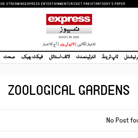
IVE STREAMING
EXPRESS ENTERTAINMENT
CRICKET PAKISTAN
TODAY'S PAPER
AUGUST 08, 2026
اشتہار لگائیں |
| آج کا اخبار
ر نیشنل
ٹاپ ٹرینڈ
انٹرٹینمنٹ
لائف اسٹائل
فیکٹ چیک
صحت
ZOOLOGICAL GARDENS
No Post fo