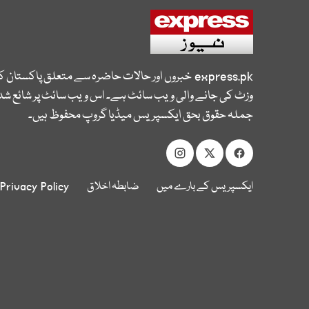
express.pk
خبروں اور حالات حاضرہ سے متعلق پاکستان 
وزٹ کی جانے والی ویب سائٹ ہے۔ اس ویب سائٹ پر شائع شدہ
جملہ حقوق بحق ایکسپریس میڈیا گروپ محفوظ ہیں۔
ایکسپریس کے بارے میں
ضابطہ اخلاق
Privacy Policy