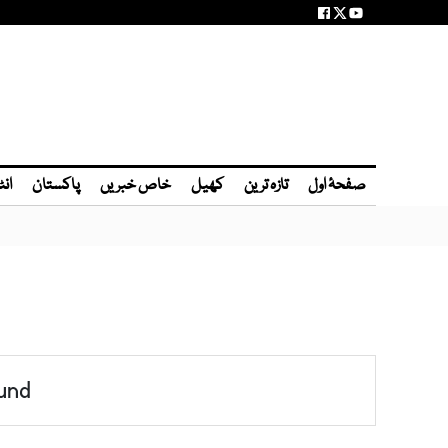
صفحۂ اول
تازہ ترین
کھیل
خاص خبریں
پاکستان
انٹ
und