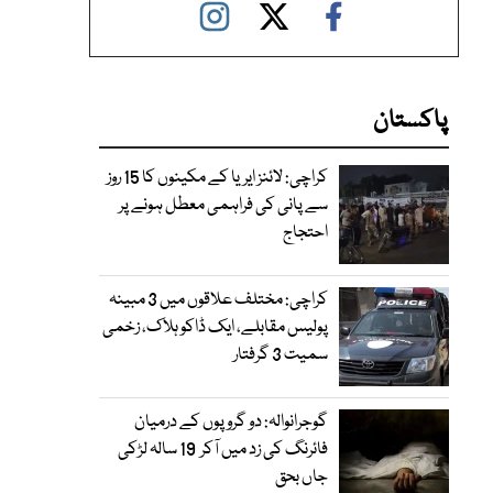
پاکستان
کراچی: لائنز ایریا کے مکینوں کا 15 روز
سے پانی کی فراہمی معطل ہونے پر
احتجاج
کراچی: مختلف علاقوں میں 3 مبینہ
پولیس مقابلے، ایک ڈاکو ہلاک، زخمی
سمیت 3 گرفتار
گوجرانوالہ: دو گروپوں کے درمیان
فائرنگ کی زد میں آکر 19 سالہ لڑکی
جاں بحق