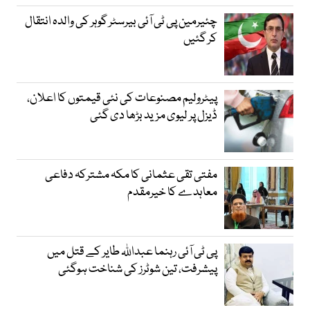
چئیرمین پی ٹی آئی بیرسٹر گوہر کی والدہ انتقال
کر گئیں
پیٹرولیم مصنوعات کی نئی قیمتوں کا اعلان،
ڈیزل پر لیوی مزید بڑھا دی گئی
مفتی تقی عثمانی کا مکہ مشترکہ دفاعی
معاہدے کا خیرمقدم
پی ٹی آئی رہنما عبداللہ طایر کے قتل میں
پیشرفت، تین شوٹرز کی شناخت ہوگئی