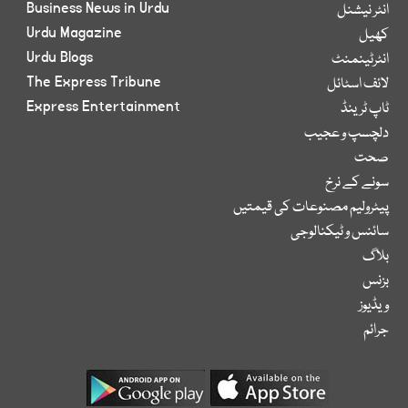
Business News in Urdu
انٹر نیشنل
Urdu Magazine
کھیل
Urdu Blogs
انٹرٹینمنٹ
The Express Tribune
لائف اسٹائل
Express Entertainment
ٹاپ ٹرینڈ
دلچسپ و عجیب
صحت
سونے کے نرخ
پیٹرولیم مصنوعات کی قیمتیں
سائنس و ٹیکنالوجی
بلاگ
بزنس
ویڈیوز
جرائم