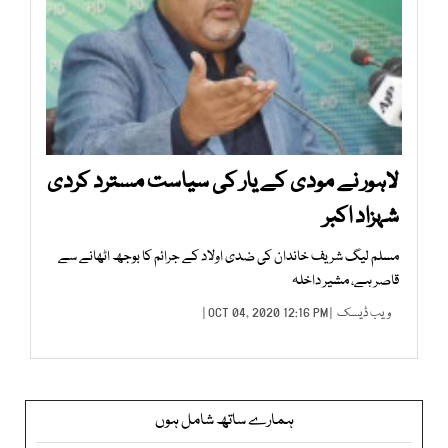
لاہور نے مودی کے یار کی سیاست مسترد کردی
شہزاد اکبر
مسلم لیگ شریف خاندان کی ضدی اولاد کے جرائم کا بوجھ اٹھانے سے
قاصر ہے، مشیر داخلہ
ویب ڈیسک
| OCT 04, 2020 12:16 PM |
ہمارے ساتھ شامل ہوں