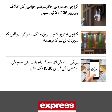
کراچی، صدر میں فائر سیفٹی قوانین کی خلاف
ورزی پر 200 دکانیں سیل
کراچی ایئرپورٹ پر بیرون ملک سفر کرنے والوں کو
سہولت دینے کا فیصلہ
پی ٹی اے کی ای سم کے اجرا، روایتی سیم کی
تبدیلی کی فیس 1500 تک مقرر