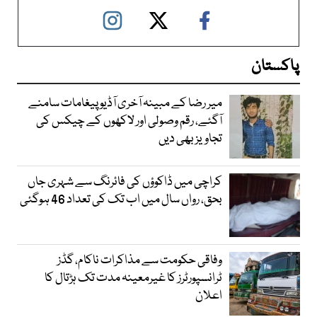
پاکستان
میر رضا کے مبینہ آخری آڈیو پیغامات سامنے
آگئے، رقم وصولی اور لاکھوں کے چیکس کی
تجاویز بھی دیں
کراچی میں ڈاکوؤں کی فائرنگ سے شہری جاں
بحق، رواں سال میں اب تک کی تعداد 46 ہوگئی
وفاقی حکومت سے مذاکرات ناکام، گڈز
ٹرانسپورٹرز کا غیرمعینہ مدت تک ہڑتال کا
اعلان