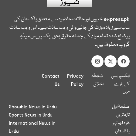
express.pk
خبروں اور حالات حاضرہ سے متعلق پاکستان کی
سب سے زیادہ وزٹ کی جانے والی ویب سائٹ ہے۔ اس ویب سائٹ
پر شائع شدہ تمام مواد کے جملہ حقوق بحق ایکسپریس میڈیا
گروپ محفوظ ہیں۔
ایکسپریس
ضابطہ
Privacy
Contact
کے بارے
اخلاق
Policy
Us
میں
صفحۂ اول
Showbiz News in Urdu
تازہ ترین
Sports News in Urdu
غزہ لہو لہو
International News in
پاکستان
Urdu