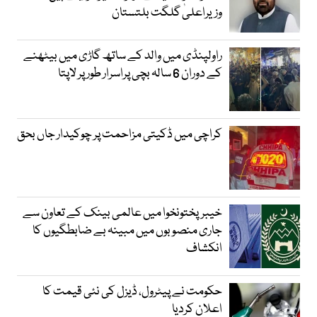
وزیراعلیٰ گلگت بلتستان
راولپنڈی میں والد کے ساتھ گاڑی میں بیٹھنے
کے دوران 6 سالہ بچی پراسرار طور پر لاپتا
کراچی میں ڈکیتی مزاحمت پر چوکیدار جاں بحق
خیبرپختونخوا میں عالمی بینک کے تعاون سے
جاری منصوبوں میں مبینہ بے ضابطگیوں کا
انکشاف
حکومت نے پیٹرول، ڈیزل کی نئی قیمت کا
اعلان کردیا