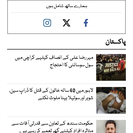
ہمارے ساتھ شامل ہوں
پاکستان
میر رضا علی کے انصاف کیلیے کراچی میں
سول سوسائٹی کا احتجاج
لاہور میں 40 سالہ خاتون کے قتل کا ڈراپ سین،
شوہر اور سوتیلا بیٹا ملوث نکلے
حکومت سندھ کے تعاون سے قدرتی آفات سے
متاثرہ افراد کیلئے گھر تعمیر کر رہے ہیں،