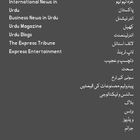
غزہ لہو لہو
International News in
پاکستان
Urdu
Business News in Urdu
انٹر نیشنل
Urdu Magazine
کھیل
Urdu Blogs
انٹرٹینمنٹ
The Express Tribune
لائف اسٹائل
Express Entertainment
ٹاپ ٹرینڈ
دلچسپ و عجیب
صحت
سونے کے نرخ
پیٹرولیم مصنوعات کی قیمتیں
سائنس و ٹیکنالوجی
بلاگ
بزنس
ویڈیوز
جرائم