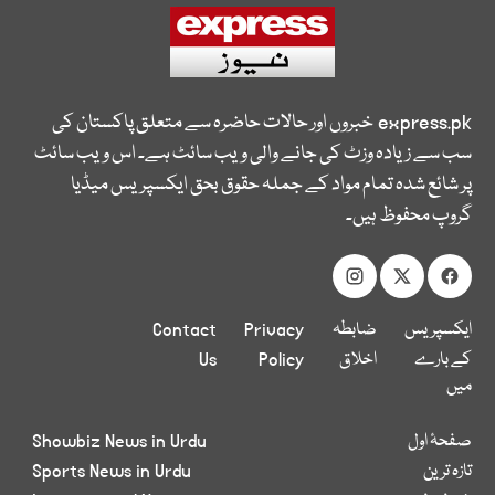
express.pk
خبروں اور حالات حاضرہ سے متعلق پاکستان کی
سب سے زیادہ وزٹ کی جانے والی ویب سائٹ ہے۔ اس ویب سائٹ
پر شائع شدہ تمام مواد کے جملہ حقوق بحق ایکسپریس میڈیا
گروپ محفوظ ہیں۔
ایکسپریس
ضابطہ
Privacy
Contact
کے بارے
اخلاق
Policy
Us
میں
صفحۂ اول
Showbiz News in Urdu
تازہ ترین
Sports News in Urdu