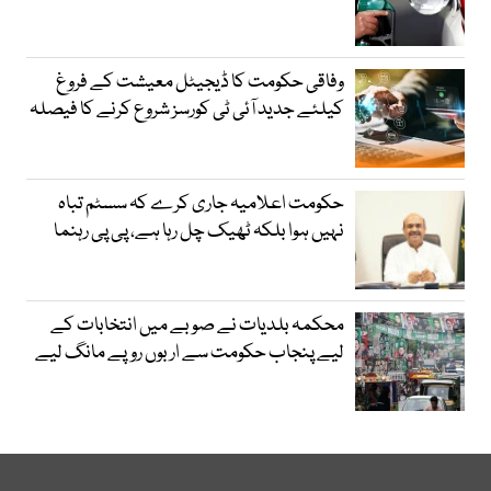
وفاقی حکومت کا ڈیجیٹل معیشت کے فروغ
کیلئے جدید آئی ٹی کورسز شروع کرنے کا فیصلہ
حکومت اعلامیہ جاری کرے کہ سسٹم تباہ
نہیں ہوا بلکہ ٹھیک چل رہا ہے، پی پی رہنما
محکمہ بلدیات نے صوبے میں انتخابات کے
لیے پنجاب حکومت سے اربوں روپے مانگ لیے