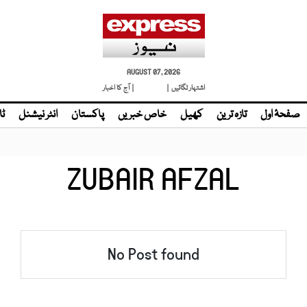
AUGUST 07, 2026
اشتہار لگائیں |
| آج کا اخبار
صفحۂ اول
تازہ ترین
کھیل
خاص خبریں
پاکستان
انٹر نیشنل
ٹا
ZUBAIR AFZAL
No Post found