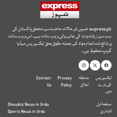
express.pk
خبروں اور حالات حاضرہ سے متعلق پاکستان کی
سب سے زیادہ وزٹ کی جانے والی ویب سائٹ ہے۔ اس ویب سائٹ
پر شائع شدہ تمام مواد کے جملہ حقوق بحق ایکسپریس میڈیا
گروپ محفوظ ہیں۔
ایکسپریس
ضابطہ
Privacy
Contact
کے بارے
اخلاق
Policy
Us
میں
صفحۂ اول
Showbiz News in Urdu
تازہ ترین
Sports News in Urdu