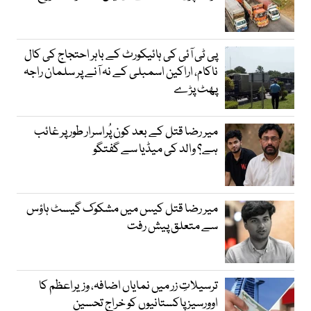
پی ٹی آئی کی ہائیکورٹ کے باہر احتجاج کی کال
ناکام، اراکین اسمبلی کے نہ آنے پر سلمان راجہ
پھٹ پڑے
میر رضا قتل کے بعد کون پُراسرار طور پر غائب
ہے؟ والد کی میڈیا سے گفتگو
میر رضا قتل کیس میں مشکوک گیسٹ ہاؤس
سے متعلق پیش رفت
ترسیلاتِ زر میں نمایاں اضافہ، وزیراعظم کا
اوورسیز پاکستانیوں کو خراجِ تحسین