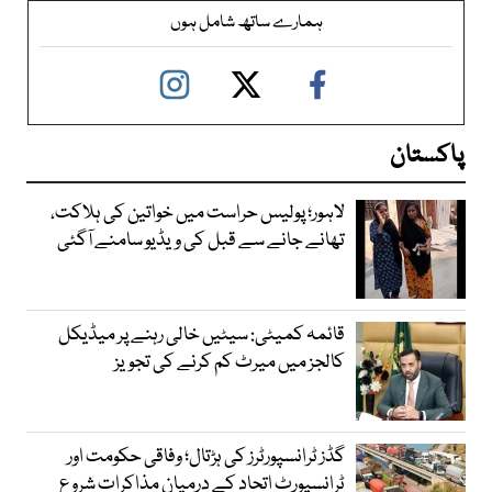
ہمارے ساتھ شامل ہوں
پاکستان
لاہور؛ پولیس حراست میں خواتین کی ہلاکت،
تھانے جانے سے قبل کی ویڈیو سامنے آگئی
قائمہ کمیٹی: سیٹیں خالی رہنے پر میڈیکل
کالجز میں میرٹ کم کرنے کی تجویز
گڈز ٹرانسپورٹرز کی ہڑتال؛ وفاقی حکومت اور
ٹرانسپورٹ اتحاد کے درمیان مذاکرات شروع