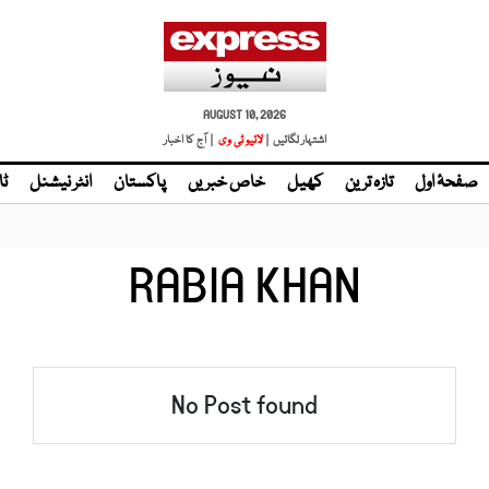
AUGUST 10, 2026
اشتہار لگائیں |
لائیو ٹی وی
| آج کا اخبار
صفحۂ اول
تازہ ترین
کھیل
خاص خبریں
پاکستان
انٹر نیشنل
ٹا
RABIA KHAN
No Post found