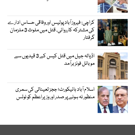
کراچی: فیروز آباد پولیس اور وفاقی حساس ادارے
کی مشترکہ کارروائی، قتل میں ملوث 3 ملزمان
گرفتار
اڈیالہ جیل میں قتل کیس کے 3 قیدیوں سے
موبائل فونز برآمد
اسلام آباد ہائیکورٹ؛ ججز تعیناتی کی سمری
منظور نہ ہونے پر صدر اور وزیراعظم کو نوٹس