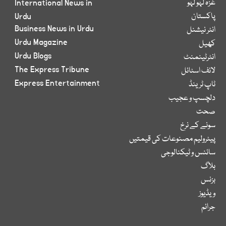
غزہ لہو لہو
International News in
پاکستان
Urdu
Business News in Urdu
انٹر نیشنل
Urdu Magazine
کھیل
Urdu Blogs
انٹرٹینمنٹ
The Express Tribune
لائف اسٹائل
Express Entertainment
ٹاپ ٹرینڈ
دلچسپ و عجیب
صحت
سونے کے نرخ
پیٹرولیم مصنوعات کی قیمتیں
سائنس و ٹیکنالوجی
بلاگ
بزنس
ویڈیوز
جرائم