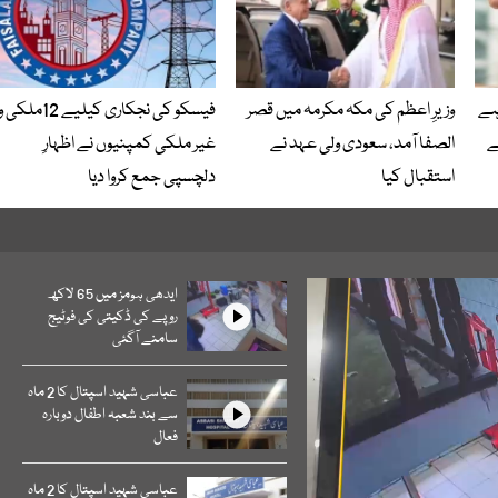
ہے
وزیرِ اعظم کی مکہ مکرمہ میں قصر
فیسکو کی نجکاری کیلیے 12ملکی 
ے
الصفا آمد، سعودی ولی عہد نے
غیر ملکی کمپنیوں نے اظہارِ
استقبال کیا
دلچسپی جمع کروا دیا
ایدھی ہومز میں 65 لاکھ
روپے کی ڈکیتی کی فوٹیج
سامنے آگئی
عباسی شہید اسپتال کا 2 ماہ
سے بند شعبہ اطفال دوبارہ
فعال
عباسی شہید اسپتال کا 2 ماہ