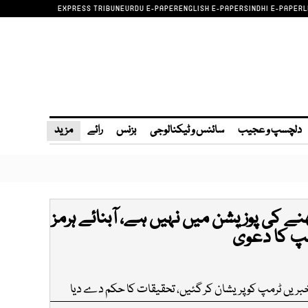
EXPRESS TRIBUNE
URDU E-PAPER
ENGLISH E-PAPER
SINDHI E-PAPER
L
دلچسپ و عجیب
سائنس و ٹیکنالوجی
بزنس
رائے
مزید
ے کی پوزیشن میں نہیں ہے، آبنائے ہرمز
پ کا دعویٰ
خبریں ٹرمپ کو پریشان کر گئیں، تحقیقات کا حکم دے دیا