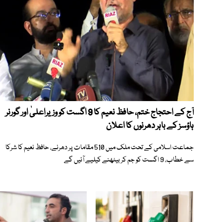
آج کے احتجاج ختم، حافظ نعیم کا 9 اگست کو وزیراعلیٰ اور گورنر
ہاؤسز کے باہر دھرنوں کا اعلان
جماعت اسلامی کے تحت ملک میں 510 مقامات پر دھرنے، حافظ نعیم کا شرکا
سے خطاب، 9 اگست کو جم کر بیٹھنے کیلیے آئیں گے