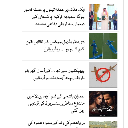
ایک ملک پر حملہ تینوں پر حملہ تصور
ہوگا، سعودیہ، ترکیہ، پاکستان کے
درمیان سہ فریقی دفاعی معاہدہ
دی ہنڈریڈ: ول جیکس کے ناقابل یقین
کیچ کے چرچے، ویڈیو وائرل
چھپکلیوں سے نجات کے آسان گھریلو
طریقے، چند آزمودہ تدابیر آزمائیں
عمران ہاشمی کی فلم ’آوارہ پن 2‘ میں
متنازع مناظر پر سنسر بورڈ کی قینچی
چل گئی
وزیراعظم کی وفد کے ہمراہ عمرہ کی