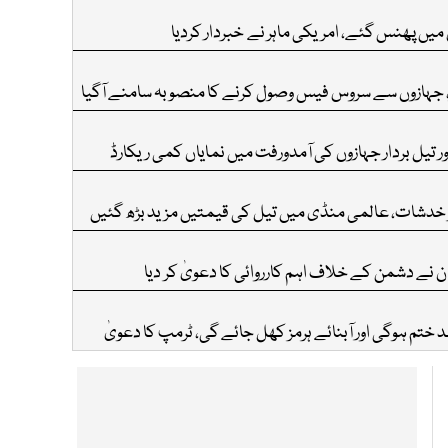
ں پھنس گئے، امریکی ماہر نے خبردار کردیا
یز، جہازوں سے سروس فیس وصول کرنے کا منصوبہ سامنے آگیا
اور تیل بردار جہازوں کی آمدورفت میں نمایاں کمی ریکارڈ
ر خدشات، عالمی منڈی میں تیل کی قیمتیں مزید بڑھ گئیں
ن نے دشمن کے خلاف اہم کارروائی کا دعویٰ کر دیا
ختم ہوگی اور آبنائے ہرمز کھل جائے گی، ٹرمپ کا دعویٰ
 کر رہا ہے‘، ایران کے چیف مذاکرات کار کی ٹرمپ پر سخت تنقید