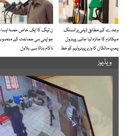
وعدے کے مطابق ڈیلی پرائسنگ
ن لیگ کا ایک خاص حصہ ایسا 
میکانزم کا جائزہ لیا جائے، پیٹرول
جو اپنی ہی جماعت کے منصوب
پمپ مالکان کا وزیرپیٹرولیم کو خط
ناکام بناتا ہے، بلاول
ویڈیوز