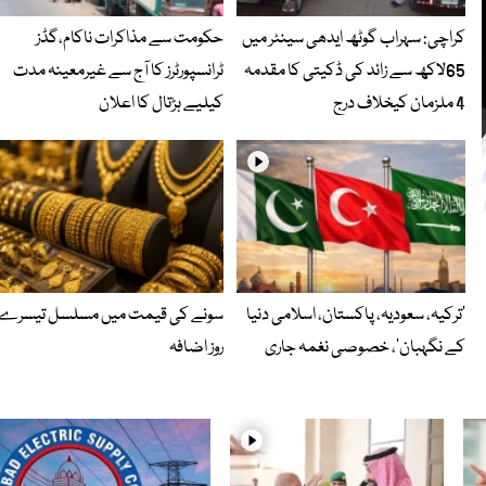
کراچی: سہراب گوٹھ ایدھی سینٹر میں
حکومت سے مذاکرات ناکام،گڈز
65لاکھ سے زائد کی ڈکیتی کا مقدمہ
ٹرانسپورٹرز کا آج سے غیرمعینہ مدت
4 ملزمان کیخلاف درج
کیلیے ہڑتال کا اعلان
‘ترکیہ، سعودیہ، پاکستان، اسلامی دنیا
سونے کی قیمت میں مسلسل تیسرے
کے نگہبان’، خصوصی نغمہ جاری
روز اضافہ