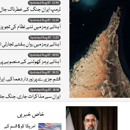
Updated Aug 07, 12:48
ٹرمپ ایران جنگ کے خطرناک جال می
Updated Aug 07, 12:25
آبنائے ہرمز میں نئے نظام کی تجو
Updated Aug 07, 11:25
آبنائے ہرمز میں رواں ہفتے تجارتی 
Updated Aug 07, 10:55
آبنائے ہرمز کھولنے کے منصوبے پ
Updated Aug 07, 10:32
قشم جزیرے پر زور دار دھماکے، ایرا
Updated Aug 07, 10:10
ایران سے مذاکرات جاری، جنگ جلد 
Updated Aug 07, 10:23
خاص خبریں
’امریکا بار بار ڈرامائی سفارت کاری
Updated Aug 07, 06:59
امریکا کو 5 قسم کے