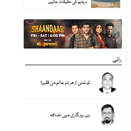
ویڈیو کی حقیقت جانیے
و
رائے
تو غنی از ھر دو عالم من فقیر!
بے روزگاری میں اضافہ