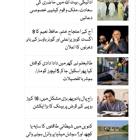
ادائیگی، بیت اللہ میں حاضری کی
سعادت، ملک و قوم کیلیے خصوصی
دعائیں
آج کے احتجاج ختم، حافظ نعیم کا 9
اگست کو وزیراعلیٰ اور گورنر ہاؤسز کے باہر
دھرنوں کا اعلان
طالبعلم نے گھر میں دادا دادی کو قتل
کیا پھر اسکول جاکر 5 ٹیچرز کو مارا،
ہوشربا تفصیلات
راج پال یادو پھر بڑی مشکل میں: 16 کروڑ
روپے کے قرض پر بینک کا بڑا ایکشن
کنویں میں شیطانی طاقتوں کا سایہ یا
کچھ اور؟ سوشل میڈیا پر وائرل ہونے والی