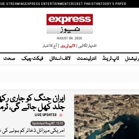
IVE STREAMING
EXPRESS ENTERTAINMENT
CRICKET PAKISTAN
TODAY'S PAPER
AUGUST 08, 2026
اشتہار لگائیں |
لائیو ٹی وی
| آج کا اخبار
ر نیشنل
ٹاپ ٹرینڈ
انٹرٹینمنٹ
لائف اسٹائل
فیکٹ چیک
صحت
ایران جنگ کو جاری رکھن
جلد کھل جائے گی، ٹرم
LIVE UPDATES
Updated Aug 07, 13:13
امریکی میزائل ذخائر کم ہونے کی 