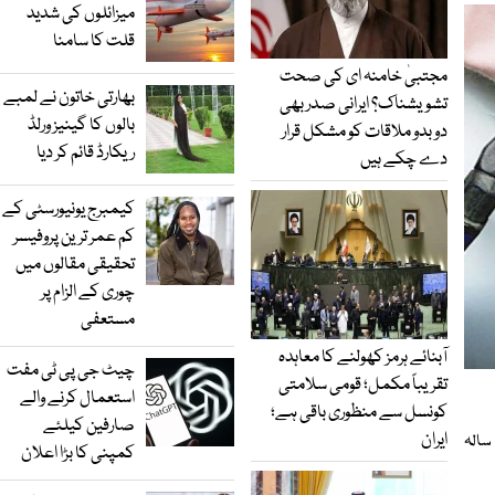
سعودی عرب نے ایران نواز گروہوں 
میزائلوں کی شدید
کر دیا
قلت کا سامنا
مجتبیٰ خامنہ ای کی صحت
بھارتی خاتون نے لمبے
تشویشناک؟ ایرانی صدر بھی
بالوں کا گینیز ورلڈ
دوبدو ملاقات کو مشکل قرار
ریکارڈ قائم کر دیا
دے چکے ہیں
کیمبرج یونیورسٹی کے
کم عمر ترین پروفیسر
تحقیقی مقالوں میں
چوری کے الزام پر
مستعفی
آبنائے ہرمز کھولنے کا معاہدہ
چیٹ جی پی ٹی مفت
تقریباً مکمل؛ قومی سلامتی
استعمال کرنے والے
کونسل سے منظوری باقی ہے؛
صارفین کیلئے
ایران
گوجرانوالہ: دو گروپوں کے درمیان فائرنگ کی زد میں آکر 19 سالہ
کمپنی کا بڑا اعلان