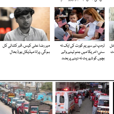
قتل
ٹرمپ نے سپریم کورٹ کی ایک نہ
میر رضا علی کیس، قبر کشائی کل
خت
سنی؛ امریکا میں جنم لینے والے
ہوگی، پرانا میڈیکل بورڈ بحال
بچوں کو شہریت نہ دینے پر بضد