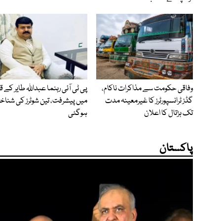
وفاقی حکومت سے مذاکرات ناکام،
پی ٹی آئی رہنما عبداللہ طایر کے 
گڈز ٹرانسپورٹرز کا غیرمعینہ مدت
میں پیشرفت، تین شوٹرز کی شنا
تک ہڑتال کا اعلان
ہوگئی
پاکستان