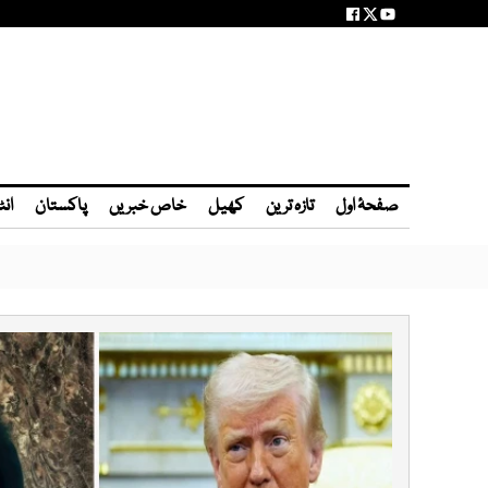
صفحۂ اول
تازہ ترین
کھیل
خاص خبریں
پاکستان
انٹ