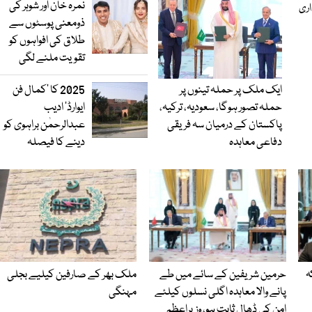
نمرہ خان اور شوہر کی
اری
ذومعنی پوسٹوں سے
طلاق کی افواہوں کو
تقویت ملنے لگی
ایک ملک پر حملہ تینوں پر
2025 کا ’کمال فن
حملہ تصور ہوگا، سعودیہ، ترکیہ،
ایوارڈ‘ ادیب
پاکستان کے درمیان سہ فریقی
عبدالرحمٰن براہوی کو
دفاعی معاہدہ
دینے کا فیصلہ
ہ
حرمین شریفین کے سائے میں طے
ملک بھر کے صارفین کیلیے بجلی
پانے والا معاہدہ اگلی نسلوں کیلئے
مہنگی
امن کی ڈھال ثابت ہو، وزیراعظم