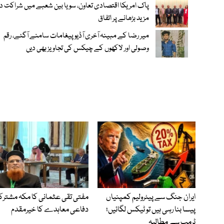
پاک امریکا اقتصادی تعاون، سویا بین شعبے میں شراکت د
مزید بڑھانے پر اتفاق
میر رضا کے مبینہ آخری آڈیو پیغامات سامنے آگئے، رقم
وصولی اور لاکھوں کے چیکس کی تجاویز بھی دیں
ایران جنگ سے پیٹرولیم کمپنیاں
مفتی تقی عثمانی کا مکہ مشترک
پیسا بنا رہی ہیں تو ٹیکس لگائیں؛
دفاعی معاہدے کا خیرمقدم
ٹرمپ سے مطالبہ