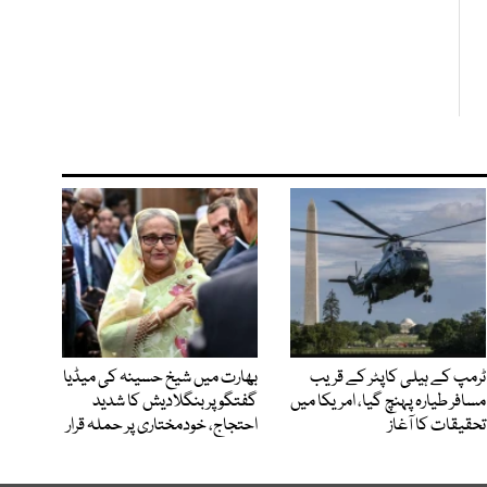
ٹرمپ کے ہیلی کاپٹر کے قریب
بھارت میں شیخ حسینہ کی میڈیا
مسافر طیارہ پہنچ گیا، امریکا میں
گفتگو پر بنگلادیش کا شدید
تحقیقات کا آغاز
احتجاج، خودمختاری پر حملہ قرار