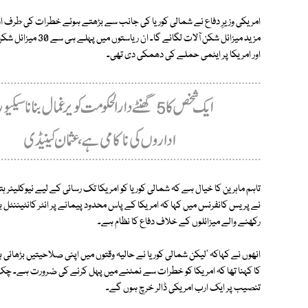
مزید میزائل شکن آلا
اور امریکا پر ایٹمی حملے کی دھمکی دی تھی۔
تاہم ماہرین کا خیال ہے کہ شمالی کوریا کو امریکا تک رسائی کے لیے نیوکلیئر 
نے پریس کانفرنس میں کہا کہ امریکا کے پاس محدود پیمانے پر انٹر کانٹینن
رکھنے والے میزائلوں کے خلاف دفاع کا نظام ہے۔
انھوں نے کہاکہ 'لیکن شمالی کوریا نے حالیہ وقتوں میں اپنی صلاحیتیں بڑھائی ہیں 
کا کہنا تھا کہ امریکا کو خطرات سے نمٹنے میں پہل کرنے کی ضرورت ہے۔ چک 
تنصیب پر ایک ارب امریکی ڈالر خرچ ہوں گے۔