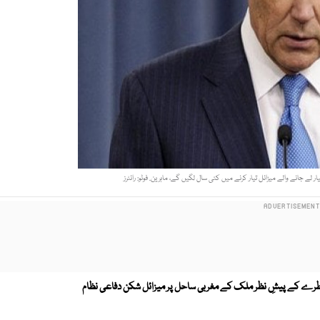
 لے جانے والے میزائل تیار کرنے میں کئی سال لگیں گے، ماہرین. فوٹو: رائٹرز
طرے کے پیشِ نظر ملک کے مغربی ساحل پر میزائل شکن دفاعی نظام