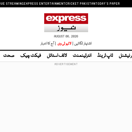
IVE STREAMING
EXPRESS ENTERTAINMENT
CRICKET PAKISTAN
TODAY'S PAPER
AUGUST 06, 2026
اشتہار لگائیں |
لائیو ٹی وی
| آج کا اخبار
ر نیشنل
ٹاپ ٹرینڈ
انٹرٹینمنٹ
لائف اسٹائل
فیکٹ چیک
صحت