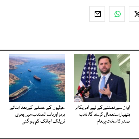
ایران سے نمٹنے کے لیے امریکا ہر
حوثیوں کے حملے کے بعد آبنائے
ہتھیار استعمال کرے گا، نائب
ہرمز اور باب المندب میں بحری
صدر کا سخت پیغام
ٹریفک اچانک کم ہو گئی