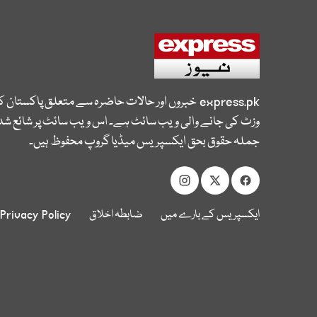
express.pk
خبروں اور حالات حاضرہ سے متعلق پاکستان 
وزٹ کی جانے والی ویب سائٹ ہے۔ اس ویب سائٹ پر شائع شدہ
جملہ حقوق بحق ایکسپریس میڈیا گروپ محفوظ ہیں۔
ایکسپریس کے بارے میں
ضابطہ اخلاق
Privacy Policy