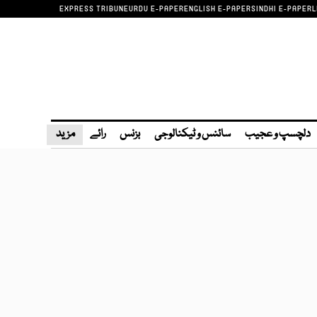
EXPRESS TRIBUNE
URDU E-PAPER
ENGLISH E-PAPER
SINDHI E-PAPER
L
دلچسپ و عجیب
سائنس و ٹیکنالوجی
بزنس
رائے
مزید