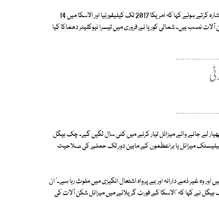
امریکی وزیرِ دفاع نے شمالی کوریا کی جانب سے بڑھتے ہوئے خطرات کی طرف اشارہ کرتے ہوئے کہا کہ امریکا 2017 تک کیلیفورنیا اور الاسکا میں 14
ت لگائے گا۔ ان ریاستوں میں پہلے ہی سے 30 میزائل شکن آلات نصب ہیں۔ شمالی کوریا نے فروری میں تیسرا نیوکلیئر دھماکا کیا
ہتھیار لے جانے والے میزائل تیار کرنے میں کئی سال لگیں گے۔ چک ہیگل
ٹل بیلیسٹک میزائل یا براعظموں کے مابین دور تک حملے کی صلاحیت
اور وہ غیر ذمے دارانہ اور بے پرواہ اشتعال انگیزی میں ملوث رہا ہے۔' ان
ہیگل نے کہا کہ 'الاسکا کے فورٹ گریلائے میں میزائل شکن آلات کی