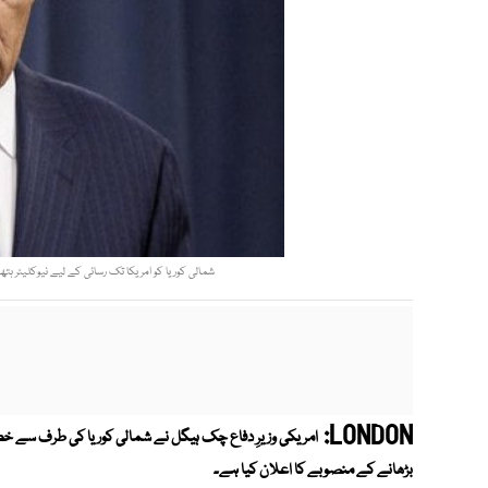
شمالی کوریا کو امریکا تک رسائی کے لیے نیوکلیئر ہتھیار
LONDON:
امریکی وزیرِ دفاع چک ہیگل نے شمالی کوریا کی طرف سے خ
بڑھانے کے منصوبے کا اعلان کیا ہے۔