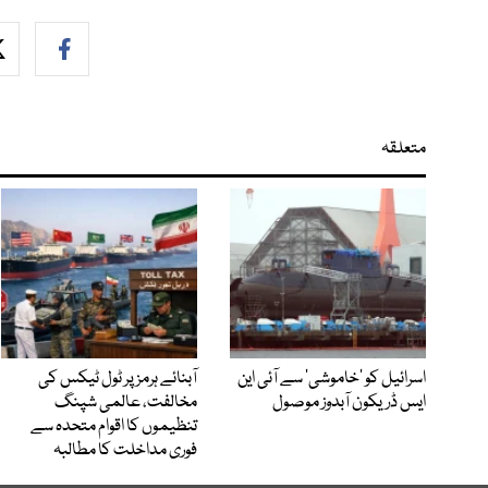
متعلقہ
اسرائیل کو ’خاموشی‘ سے آئی این
آبنائے ہرمز پر ٹول ٹیکس کی
ایس ڈریکون آبدوز موصول
مخالفت، عالمی شپنگ
تنظیموں کا اقوام متحدہ سے
فوری مداخلت کا مطالبہ