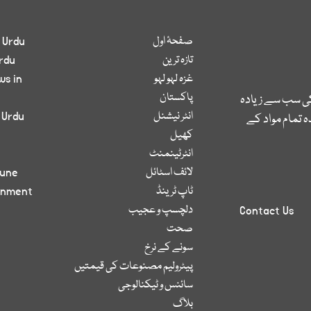
صفحۂ اول
 Urdu
تازہ ترین
rdu
غزہ لہو لہو
ws in
پاکستان
کی سب سے زیادہ
انٹر نیشنل
 Urdu
 تمام مواد کے
کھیل
انٹرٹینمنٹ
لائف اسٹائل
bune
ٹاپ ٹرینڈ
inment
دلچسپ و عجیب
Contact Us
صحت
سونے کے نرخ
پیٹرولیم مصنوعات کی قیمتیں
سائنس و ٹیکنالوجی
بلاگ