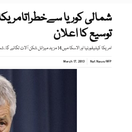
شمالی کوریا سےخطراتامریکا 
توسیع کا اعلان
امریکا کیلیفورنیا اور الاسکا میں14 مزید میزائل شکن آلات لگائے گا، شمالی کوریا اشتعال انگیزی میں ملوث ہے، چک ہیگل.
March 17, 2013
Net News
/
AFP