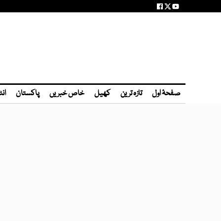
صفحۂ اول
تازہ ترین
کھیل
خاص خبریں
پاکستان
انٹ