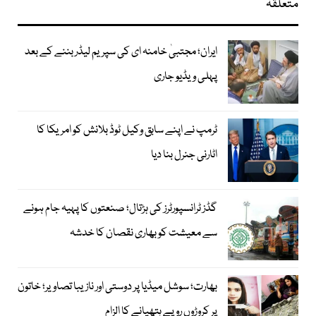
متعلقہ
ایران؛ مجتبیٰ خامنہ ای کی سپریم لیڈر بننے کے بعد
پہلی ویڈیو جاری
ٹرمپ نے اپنے سابق وکیل ٹوڈ بلانش کو امریکا کا
اٹارنی جنرل بنا دیا
گڈز ٹرانسپورٹرز کی ہڑتال؛ صنعتوں کا پہیہ جام ہونے
سے معیشت کو بھاری نقصان کا خدشہ
بھارت؛ سوشل میڈیا پر دوستی اور نازیبا تصاویر؛ خاتون
پر کروڑوں روپے ہتھیانے کا الزام