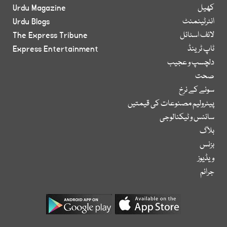
کھیل
Urdu Magazine
انٹرٹینمنٹ
Urdu Blogs
لائف اسٹائل
The Express Tribune
ٹاپ ٹرینڈ
Express Entertainment
دلچسپ و عجیب
صحت
سونے کے نرخ
پیٹرولیم مصنوعات کی قیمتیں
سائنس و ٹیکنالوجی
بلاگ
بزنس
ویڈیوز
جرائم