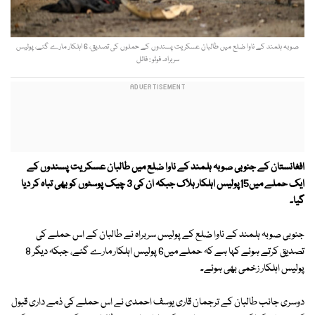
صوبہ ہلمند کے ناوا ضلع میں طالبان عسکریت پسندوں کے حملوں کی تصدیق، 6 اہلکار مارے گئے، پولیس
سربراہ۔ فوٹو : فائل
افغانستان کے جنوبی صوبہ ہلمند کے ناوا ضلع میں طالبان عسکریت پسندوں کے
ایک حملے میں15پولیس اہلکار ہلاک جبکہ ان کی 3 چیک پوسٹوں کو بھی تباہ کر دیا
گیا۔
جنوبی صوبہ ہلمند کے ناوا ضلع کے پولیس سربراہ نے طالبان کے اس حملے کی
تصدیق کرتے ہوئے کہا ہے کہ حملے میں6 پولیس اہلکار مارے گئے، جبکہ دیگر 8
پولیس اہلکار زخمی بھی ہوئے۔
دوسری جانب طالبان کے ترجمان قاری یوسف احمدی نے اس حملے کی ذمے داری قبول