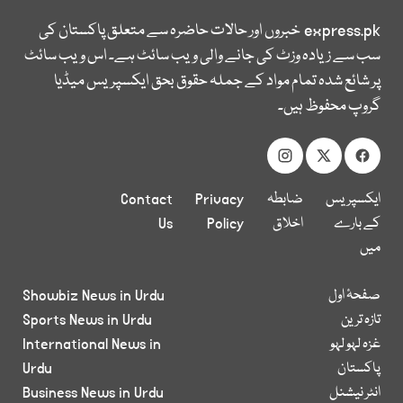
express.pk
خبروں اور حالات حاضرہ سے متعلق پاکستان کی
سب سے زیادہ وزٹ کی جانے والی ویب سائٹ ہے۔ اس ویب سائٹ
پر شائع شدہ تمام مواد کے جملہ حقوق بحق ایکسپریس میڈیا
گروپ محفوظ ہیں۔
ایکسپریس
ضابطہ
Privacy
Contact
کے بارے
اخلاق
Policy
Us
میں
صفحۂ اول
Showbiz News in Urdu
تازہ ترین
Sports News in Urdu
غزہ لہو لہو
International News in
پاکستان
Urdu
انٹر نیشنل
Business News in Urdu