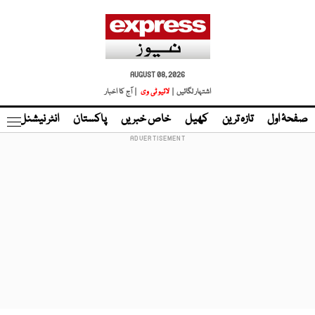
AUGUST 08, 2026
اشتہار لگائیں |
لائیو ٹی وی
| آج کا اخبار
صفحۂ اول
تازہ ترین
کھیل
خاص خبریں
پاکستان
انٹر نیشنل
ٹا