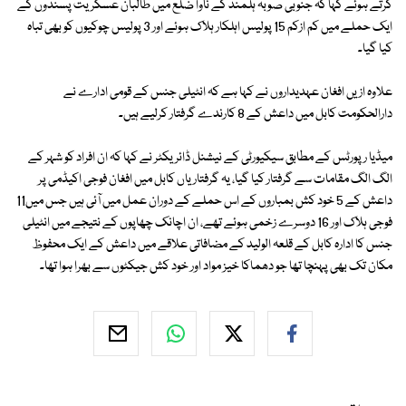
کرتے ہوئے کہا کہ جنوبی صوبہ ہلمند کے ناوا ضلع میں طالبان عسکریت پسندوں کے
ایک حملے میں کم ازکم 15 پولیس اہلکار ہلاک ہوئے اور 3 پولیس چوکیوں کو بھی تباہ
کیا گیا۔
علاوہ ازیں افغان عہدیداروں نے کہا ہے کہ انٹیلی جنس کے قومی ادارے نے
دارالحکومت کابل میں داعش کے 8 کارندے گرفتار کرلیے ہیں۔
میڈیا رپورٹس کے مطابق سیکیورٹی کے نیشنل ڈائریکٹر نے کہا کہ ان افراد کو شہر کے
الگ الگ مقامات سے گرفتار کیا گیا، یہ گرفتاریاں کابل میں افغان فوجی اکیڈمی پر
داعش کے 5 خود کش بمباروں کے اس حملے کے دوران عمل میں آئی ہیں جس میں11
فوجی ہلاک اور 16 دوسرے زخمی ہوئے تھے، ان اچانک چھاپوں کے نتیجے میں انٹیلی
جنس کا ادارہ کابل کے قلعہ الولید کے مضافاتی علاقے میں داعش کے ایک محفوظ
مکان تک بھی پہنچا تھا جو دھماکا خیز مواد اور خود کش جیکٹوں سے بھرا ہوا تھا۔