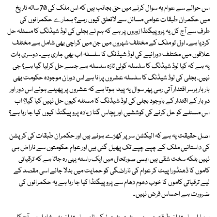
اس حوالے سے عوام یہ سوال کرنے میں حق بجانب ہیں کہ اس ملک کی 70 سالہ تاریخ
میں حکمران طبقات عوامی مسائل سے لاتعلق کیوں رہے؟ ہمارے حکمرانوں کی
طرف سے آج کل یہ پروپیگنڈا زوروں پر ہے کہ ہم نے بجلی کی لوڈ شیڈنگ کا مسئلہ حل
کردیا ہے۔ اول تو ملک کے مختلف شہروں میں جن میں کراچی بھی شامل ہے مختلف
علاقوں میں مختلف دورانیے کی لوڈ شیڈنگ کا سلسلہ اب بھی جاری ہے۔ دوسری بات
یہ ہے کہ کیا لوڈ شیڈنگ کا سلسلہ کوئی تازہ سلسلہ ہے جسے حل کرلیا گیا ہے؟ جی
نہیں، بجلی کی لوڈ شیڈنگ کا سلسلہ عشروں پرانا ہے اس دوران موجودہ حکومت بھی
بار بار برسر اقتدار آتی رہی پھر سوال یہ پیدا ہوتا ہے کہ عشروں پر پھیلے ہوئے اس دور اور
دو بار کے اقتدار کے باوجود بجلی کی لوڈ شیڈنگ کا مسئلہ کیوں حل نہیں کیا گیا؟ اب
اس مسئلے کو حل کرنے کی کوششیں اور پچاس گنا زیادہ پروپیگنڈا کیوں کیا جا رہا ہے؟
اصل حقیقت یہ ہے کہ الیکشن سر پر کھڑے ہوئے ہیں اور حکمران طبقات کی کرپشن
کی داستانیں ملک کے چپے چپے تک پھیل گئی ہیں اور عوام حکومتوں سے ناراض ہی
نہیں بلکہ سخت شقی ہیں ایسی صورتحال میں ایک راستہ یہی رہ جاتا ہے کہ ترقیاتی
کاموں کا ڈھنڈورا پیٹ کر عوام کی ناراضگی کو حمایت میں بدلا جائے اسی مقصد کے
لیے ترقیاتی کاموں کا خوب دھوم دھام سے پروپیگنڈا کیا جا رہا ہے یہ حکمرانوں کی
ضرورت ہے احساس فرض نہیں۔