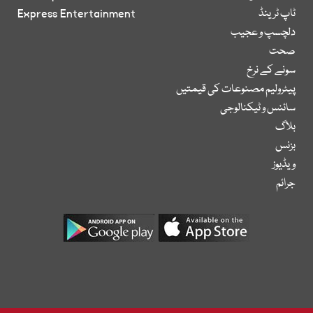
ٹاپ ٹرینڈ
Express Entertainment
دلچسپ و عجیب
صحت
سونے کے نرخ
پیٹرولیم مصنوعات کی قیمتیں
سائنس و ٹیکنالوجی
بلاگ
بزنس
ویڈیوز
جرائم