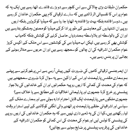
حکمران طبقات بڑی چالاکی سے اس کلچر سے دو بڑے فائدے اٹھا رہے ہیں ایک یہ کہ
عوام پر اس کا نفسیاتی اثر ڈالتے ہیں کہ سارے ترقیاتی کام یہی حکمران خاندان کر رہے
ہیں ۔ دوسرا فائدہ بلکہ بہت بڑا فائدہ یہ اٹھایا جا رہا ہے کہ میڈیا کوکروڑوں بلکہ اربوں
روپے ان اشتہاروں کے معاوضے کے طور پر ادا کرکے میڈیا کو ممنون ومشکور بتارہے ہیں
اور ان کی بالواسطہ اور بلاواسطہ ہمدردیاں حاصل کرنے کی کوشش بلکہ کامیاب
کوشش بھی کر رہے ہیں، لیکن اب میڈیا ہی کی کوششوں سے اس ملک کے اکیس کروڑ
عوام حکمران اشرافیہ کی ان چالوں کو سمجھ رہے ہیں اور ان حربوں سے متاثر ہونے کے
بجائے ان پر ہنس رہے ہیں۔
ان ایمرجنسی ترقیاتی کاموں کی ضرورت کیوں پیش آرہی ہے اس پرغورکرنے سے پہلے
ہم ہماری مقدس پارلیمنٹ اور اس کے اراکین سے یہ سوال کرنا ضروری سمجھتے ہیں
کہ عوام کی محنت کی کمائی کا اربوں روپیہ حکمرانوں اور ان کے خاندانوں کی بلاجواز
پبلسٹی پر خرچ کرنا جمہوری اور پارلیمانی اخلاقیات کے مطابق ہے یا خلاف ہے؟
جمہوری ملکوں میں پارلیمنٹ ایک قابل احترام ادارہ ہوتی ہے اور ہمارے ملک کے
سیاسی اور اشرافیائی حلقے پارلیمنٹ پر اٹھنے والی انگلی کوکاٹنے کے لیے استرا ہر وقت
تیار رکھتے ہیں۔کیا ان کی یہ ذمے داری نہیں ہے کہ وہ حکمران خاندانوں کی اربوں روپے
کی پبلسٹی کا نوٹس لیں اور عوام کی محنت کی اس کمائی کو حکمران اشرافیہ کے
خاندانوں کی پرفریب پبلسٹی پر ضایع ہونے سے بچائیں؟