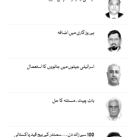
بے روزگاری میں اضافہ
اسرائیلی جیلوں میں جانوروں کا استعمال
بات چیت ، مسئلہ کا حل
100 سے زائد دن… سمندر کے بیچ قید پاکستانی