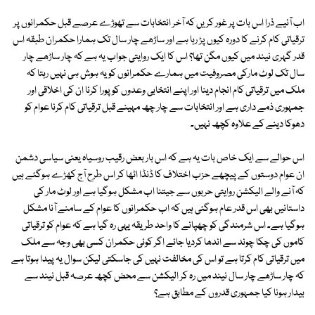
اب آئیے ذرا اس بات پر غور کریں کہ آخر انتخابات سے تھوڑے عرصے قبل حکمرانوں پر
ترقیاتی کام کرنے کا دورہ کیوں پڑ رہا ہے اور ساڑھے چار سال تک ہمارا حکمران طبقہ اس
قدر گہری نیند میں کیوں مگن تھا؟ اس کا ایک روایتی جواب یہ ہے کہ چار ساڑھے چار
سال تک لوٹ مارکی مصروفیت میں ہمارے حکمرانوں کو یہ ہوش ہی نہیں رہتا کہ
ملک میں ترقیاتی کام انجام دینا اور اپنے انتخابی وعدوں کو پورا کرنا ان کی اخلاقی اور
جمہوری ذمے داری ہے اور انتخابات سے چار چھ مہینے قبل ترقیاتی کام کرنا عوام کو
دھوکا دینے کے علاوہ کچھ نہیں۔
اس حوالے سے ایک خاص بات یہ ہے کہ اس بار بعض رقیب روسیاہ یعنی سیاسی دشمن
ان عوام دوستوں کے پیچھے حزب اختلاف کا ڈنڈا اٹھا کر اس طرح آج کھڑے ہوگئے ہیں
کہ آنے والے الیکشن روایتی حربوں سے جیتنا اب مشکل ہوگیا ہے اور لوٹ مار کی
داستانیں بھی اس قدر عام ہوگئی ہیں کہ اب حکمرانوں کا عوام کے سامنے آنا مشکل
ہوگیا ہے۔ اس شرمندگی کو چھپانے کا واحد طریقہ یہی رہ گیا ہے کہ عوام کو ترقیاتی
کاموں کی چکا چوند سے اندھا کردیا جائے اگر کوئی حکمران کسی بھی وجہ سے ملک
میں ترقیاتی کام کرتا ہے تو اس کی مخالفت نہیں کی جاسکتی لیکن سوال یہ پیدا ہوتا ہے
کہ چار ساڑھے چار سال نیند میں رہ کر الیکشن سے محض کچھ عرصہ قبل نیند سے
بیدار ہونا کیا جمہوری قدروں کے مطابق ہے؟