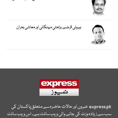
بیرونی قرضے،بڑھتی مہنگائی اور معاشی بحران
express.pk
خبروں اور حالات حاضرہ سے متعلق پاکستان کی
سب سے زیادہ وزٹ کی جانے والی ویب سائٹ ہے۔ اس ویب سائٹ