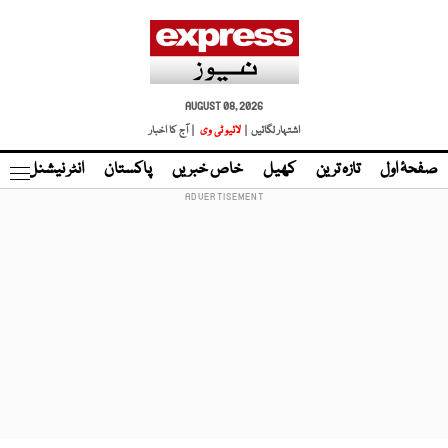
AUGUST 08, 2026
اشتہار لگائیں |
لائیو ٹی وی
| آج کا اخبار
صفحۂ اول
تازہ ترین
کھیل
خاص خبریں
پاکستان
انٹر نیشنل
ٹا