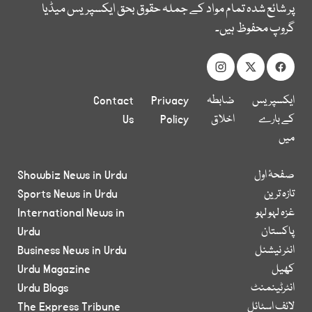
پر شائع شدہ تمام مواد کے جملہ حقوق بحق ایکسپریس میڈیا
گروپ محفوظ ہیں۔
ایکسپریس
ضابطہ
Privacy
Contact
کے بارے
اخلاق
Policy
Us
میں
صفحۂ اول
Showbiz News in Urdu
تازہ ترین
Sports News in Urdu
غزہ لہو لہو
International News in
پاکستان
Urdu
انٹر نیشنل
Business News in Urdu
کھیل
Urdu Magazine
انٹرٹینمنٹ
Urdu Blogs
لائف اسٹائل
The Express Tribune