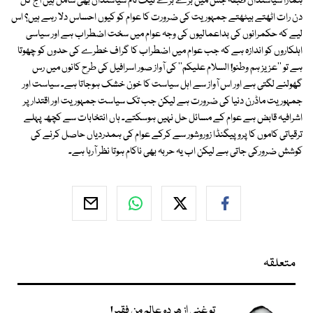
ہمارا سیاستدان طبقہ جس میں بڑے بڑے نیک نام سیاستدان بھی شامل ہیں آج کل
دن رات اٹھتے بیٹھتے جمہوریت کی ضرورت کا عوام کو کیوں احساس دلا رہے ہیں؟ اس
لیے کہ حکمرانوں کی بداعمالیوں کی وجہ عوام میں سخت اضطراب ہے اور سیاسی
اہلکاروں کو اندازہ ہے کہ جب عوام میں اضطراب کا گراف خطرے کی حدوں کو چھوتا
ہے تو ''عزیز ہم وطنو! السلام علیکم'' کی آواز صور اسرافیل کی طرح کانوں میں رس
گھولنے لگتی ہے اور اس آواز سے اہل سیاست کا خون خشک ہوجاتا ہے۔ سیاست اور
جمہوریت ماڈرن دنیا کی ضرورت ہے لیکن جب تک سیاست جمہوریت اور اقتدار پر
اشرافیہ قابض ہے عوام کے مسائل حل نہیں ہوسکتے۔ ہاں انتخابات سے کچھ پہلے
ترقیاتی کاموں کا پروپیگنڈا زوروشور سے کرکے عوام کی ہمدردیاں حاصل کرنے کی
کوشش ضرورکی جاتی ہے لیکن اب یہ حربہ بھی ناکام ہوتا نظر آرہا ہے۔
متعلقہ
تو غنی از ھر دو عالم من فقیر!