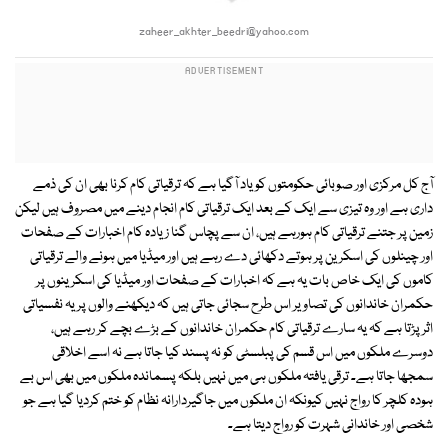
zaheer_akhter_beedri@yahoo.com
آج کل مرکزی اور صوبائی حکومتوں کو یاد آگیا ہے کہ ترقیاتی کام کرنا بھی ان کی ذمے
داری ہے اور وہ تیزی سے ایک کے بعد ایک ترقیاتی کام انجام دینے میں مصروف ہیں لیکن
زمین پر جتنے ترقیاتی کام ہورہے ہیں، ان سے پچاس گنا زیادہ کام اخبارات کے صفحات
اور چینلوں کی اسکرین پر ہوتے دکھائی دے رہے ہیں اور میڈیا میں ہونے والے ترقیاتی
کاموں کی ایک خاص بات یہ ہے کہ اخبارات کے صفحات اور میڈیا کی اسکرینوں پر
حکمران خاندانوں کی تصاویر اس طرح سجائی جاتی ہیں کہ دیکھنے والوں پر یہ نفسیاتی
اثر پڑتا ہے کہ یہ سارے ترقیاتی کام حکمران خاندانوں کے بڑے بچے کر رہے ہیں،
دوسرے ملکوں میں اس قسم کی پبلسٹی کو نہ پسند کیا جاتا ہے نہ اسے اخلاقی
سمجھا جاتا ہے۔ ترقی یافتہ ملکوں ہی میں نہیں بلکہ پسماندہ ملکوں میں بھی اس بے
ہودہ کلچر کا رواج نہیں کیونکہ ان ملکوں میں جاگیردارانہ نظام کو ختم کردیا گیا ہے جو
شخصی اور خاندانی شہرت کو رواج دیتا ہے۔