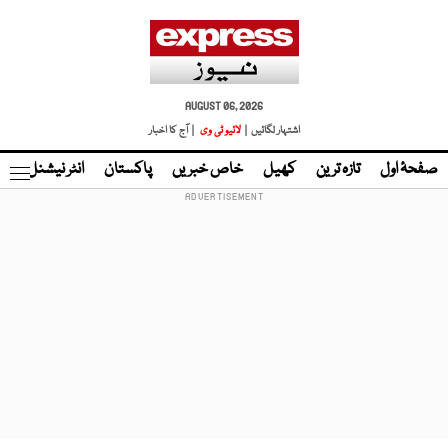
AUGUST 06, 2026
اشتہار لگائیں |
لائیو ٹی وی
| آج کا اخبار
صفحۂ اول
تازہ ترین
کھیل
خاص خبریں
پاکستان
انٹر نیشنل
ٹا