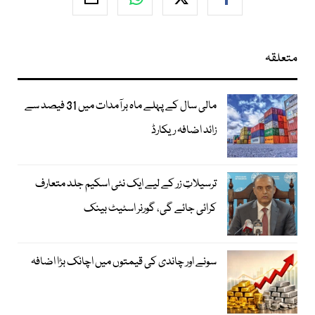
متعلقہ
مالی سال کے پہلے ماہ برآمدات میں 31 فیصد سے
زائد اضافہ ریکارڈ
ترسیلاتِ زر کے لیے ایک نئی اسکیم جلد متعارف
کرائی جائے گی، گورنر اسٹیٹ بینک
سونے اور چاندی کی قیمتوں میں اچانک بڑا اضافہ