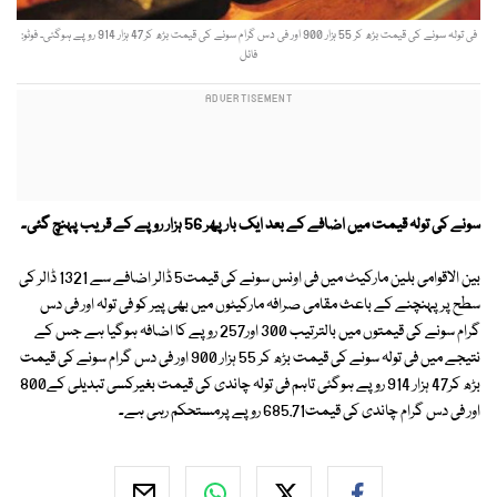
فی تولہ سونے کی قیمت بڑھ کر 55 ہزار 900 اور فی دس گرام سونے کی قیمت بڑھ کر47 ہزار 914 روپے ہوگئی۔ فوٹو:
فائل
سونے کی تولہ قیمت میں اضافے کے بعد ایک بار پھر 56 ہزار روپے کے قریب پہنچ گئی۔
بین الاقوامی بلین مارکیٹ میں فی اونس سونے کی قیمت5 ڈالر اضافے سے 1321 ڈالر کی
سطح پر پہنچنے کے باعث مقامی صرافہ مارکیٹوں میں بھی پیر کو فی تولہ اور فی دس
گرام سونے کی قیمتوں میں بالترتیب 300 اور257 روپے کا اضافہ ہوگیا ہے جس کے
نتیجے میں فی تولہ سونے کی قیمت بڑھ کر 55 ہزار 900 اور فی دس گرام سونے کی قیمت
بڑھ کر47 ہزار 914 روپے ہوگئی تاہم فی تولہ چاندی کی قیمت بغیرکسی تبدیلی کے800
اور فی دس گرام چاندی کی قیمت685.71 روپے پرمستحکم رہی ہے۔