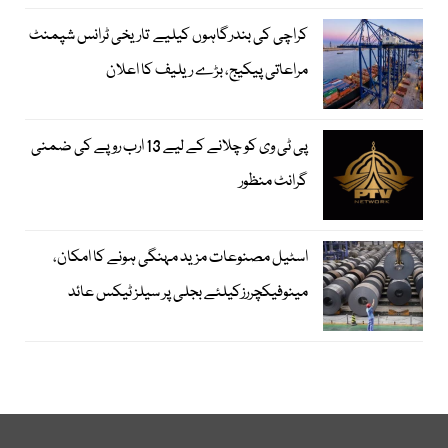
کراچی کی بندرگاہوں کیلیے تاریخی ٹرانس شپمنٹ
مراعاتی پیکیج، بڑے ریلیف کا اعلان
پی ٹی وی کو چلانے کے لیے 13 ارب روپے کی ضمنی
گرانٹ منظور
اسٹیل مصنوعات مزید مہنگی ہونے کا امکان،
مینوفیکچررزکیلئے بجلی پر سیلز ٹیکس عائد