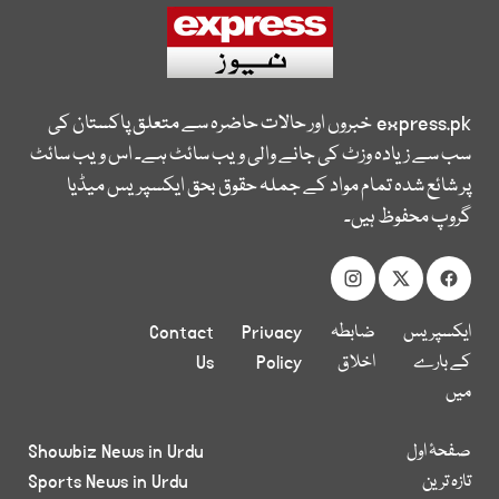
express.pk
خبروں اور حالات حاضرہ سے متعلق پاکستان کی
سب سے زیادہ وزٹ کی جانے والی ویب سائٹ ہے۔ اس ویب سائٹ
پر شائع شدہ تمام مواد کے جملہ حقوق بحق ایکسپریس میڈیا
گروپ محفوظ ہیں۔
ایکسپریس
ضابطہ
Privacy
Contact
کے بارے
اخلاق
Policy
Us
میں
صفحۂ اول
Showbiz News in Urdu
تازہ ترین
Sports News in Urdu