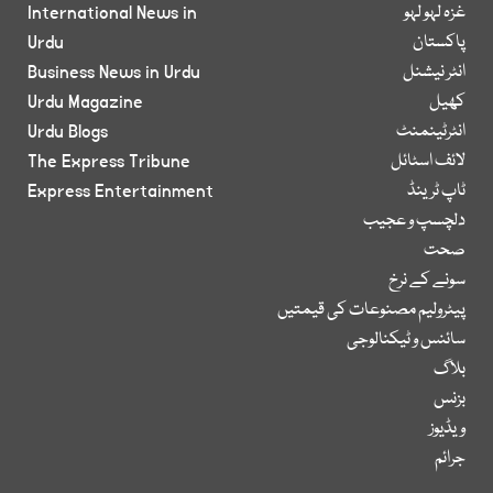
غزہ لہو لہو
International News in
پاکستان
Urdu
انٹر نیشنل
Business News in Urdu
کھیل
Urdu Magazine
انٹرٹینمنٹ
Urdu Blogs
لائف اسٹائل
The Express Tribune
ٹاپ ٹرینڈ
Express Entertainment
دلچسپ و عجیب
صحت
سونے کے نرخ
پیٹرولیم مصنوعات کی قیمتیں
سائنس و ٹیکنالوجی
بلاگ
بزنس
ویڈیوز
جرائم