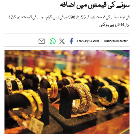
سونے کی قیمتوں میں اضافہ
فی تولہ سونے کی قیمت بڑھ کر 55 ہزار 900 اور فی دس گرام سونے کی قیمت بڑھ کر47
ہزار 914 روپے ہوگئی
February 13, 2018
Business Reporter