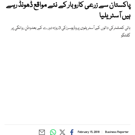
پاکستان سے زرعی کاروبار کے نئے مواقع ڈھونڈ رہے
ہیں آسٹریلیا
ہائی کمشنرکی دالوں کے آسٹریلوی پروڈیوسرزکی 3روزہ دورے کے بعدوطن روانگی پر
گفتگو
February 15, 2018
Business Reporter