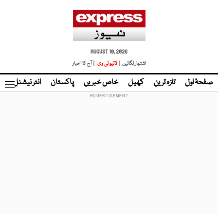
AUGUST 10, 2026
اشتہار لگائیں |
لائیو ٹی وی
| آج کا اخبار
صفحۂ اول
تازہ ترین
کھیل
خاص خبریں
پاکستان
انٹر نیشنل
ٹا