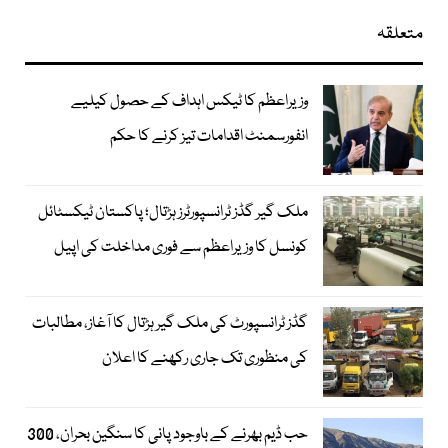
متعلقہ
وزیراعظم کا ٹیکس اہداف کے حصول کیلیے
انفورسمنٹ اقدامات تیز کرنے کا حکم
ملک گیر گڈز ٹرانسپورٹرز ہڑتال؛ پاکستان ٹیکسٹائل
کونسل کا وزیراعظم سے فوری مداخلت کی اپیل
گڈز ٹرانسپورٹ کی ملک گیر ہڑتال کا آغاز، مطالبات
کی منظوری تک جاری رکھنے کا اعلان
حب ڈیم بھرنے کے باوجود پانی کا سنگین بحران، 300