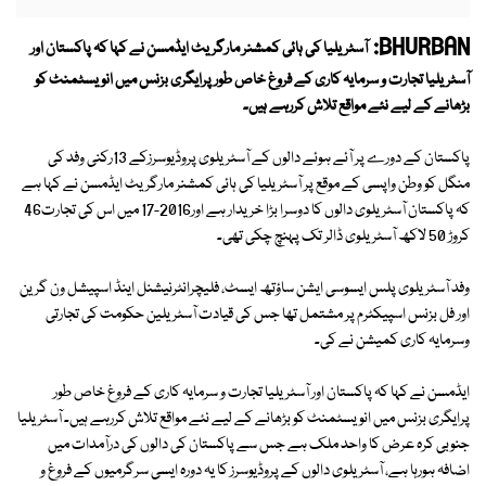
BHURBAN:
آسٹریلیا کی ہائی کمشنر مارگریٹ ایڈمسن نے کہا کہ پاکستان اور
آسٹریلیا تجارت و سرمایہ کاری کے فروغ خاص طور پرایگری بزنس میں انویسٹمنٹ کو
بڑھانے کے لیے نئے مواقع تلاش کررہے ہیں۔
پاکستان کے دورے پر آئے ہوئے دالوں کے آسٹریلوی پروڈیوسرزکے 13رکنی وفد کی
منگل کو وطن واپسی کے موقع پر آسٹریلیا کی ہائی کمشنر مارگریٹ ایڈمسن نے کہا ہے
کہ پاکستان آسٹریلوی دالوں کا دوسرا بڑا خریدار ہے اور2016-17 میں اس کی تجارت46
کروڑ 50 لاکھ آسٹریلوی ڈالر تک پہنچ چکی تھی۔
وفد آسٹریلوی پلس ایسوسی ایشن ساؤتھ ایسٹ، فلیچرانٹرنیشنل اینڈ اسپیشل ون گرین
اور فل بزنس اسپیکٹرم پر مشتمل تھا جس کی قیادت آسٹریلین حکومت کی تجارتی
وسرمایہ کاری کمیشن نے کی۔
ایڈمسن نے کہا کہ پاکستان اور آسٹریلیا تجارت و سرمایہ کاری کے فروغ خاص طور
پرایگری بزنس میں انویسٹمنٹ کو بڑھانے کے لیے نئے مواقع تلاش کررہے ہیں۔ آسٹریلیا
جنوبی کرہ عرض کا واحد ملک ہے جس سے پاکستان کی دالوں کی درآمدات میں
اضافہ ہورہا ہے، آسٹریلوی دالوں کے پروڈیوسرز کا یہ دورہ ایسی سرگرمیوں کے فروغ و