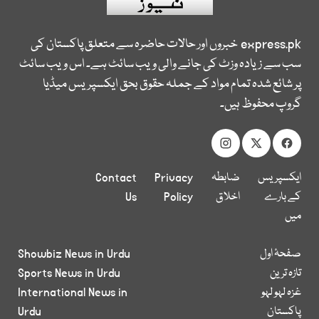
express.pk
خبروں اور حالات حاضرہ سے متعلق پاکستان کی
سب سے زیادہ وزٹ کی جانے والی ویب سائٹ ہے۔ اس ویب سائٹ
پر شائع شدہ تمام مواد کے جملہ حقوق بحق ایکسپریس میڈیا
گروپ محفوظ ہیں۔
ایکسپریس
ضابطہ
Privacy
Contact
کے بارے
اخلاق
Policy
Us
میں
صفحۂ اول
Showbiz News in Urdu
تازہ ترین
Sports News in Urdu
غزہ لہو لہو
International News in
پاکستان
Urdu