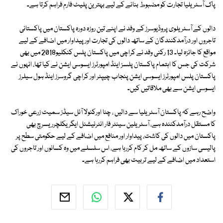
پاک آسٹریلیا تجارت کو مضبوط بنانے کے لیے بہترین پلیٹ فارم فراہم کرتا ہے۔
دالوں کے آسٹریلوی پروڈیوسرز کے وفد نے اپنے تین روزہ دورہ پاکستان میں پاکستانی
تاجروں اور درآمدکنندگان کے ساتھ دالوں کی تجارت اور پیداوار میں اضافے کے لیے
مواقع کا جائزہ لیا۔ 13 رکنی وفد نے کراچی میں پاکستان پلس کنکلیو2018 میں بھی
شرکت کی جس کا اہتمام پاکستان پلسز اینڈ امپورٹرز ایسوسی ایشن نے کیا تھا، انہوں نے
پاکستان پلس امپورٹرز ایسوسی ایشن پنجاب چیپٹر اور کراچی گروسرز اینڈ ہول سیلرز
ایسوسی ایشن سے بھی ملاقاتیں کیں۔
واضح رہے کہ پاکستان آسٹریلیا سے دالیں ، چنا اورکنولا آئل سیڈز سمیت زرعی خوراک
کا مستقل درآمدکنندہ ہے، آسٹریلین سینٹر فار انٹرنیشنل ایگریکلچرریسرچ بھی
پاکستان میں دالوں کی کاشت، پیداوار اور منافع میں اضافے کے لیے حکومتی سطح پر
پالیسی سازوں کے ساتھ مل کر کام کررہا ہے، اس سلسلے میں وہ کسانوں اور تاجروں کی
استعداد میں اضافے کے لیے تربیت بھی فراہم کررہا ہے۔