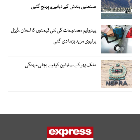
صنعتیں بندش کے دہانے پر پہنچ گئیں
پیٹرولیم مصنوعات کی نئی قیمتوں کا اعلان، ڈیزل
پر لیوی مزید بڑھا دی گئی
ملک بھر کے صارفین کیلیے بجلی مہنگی