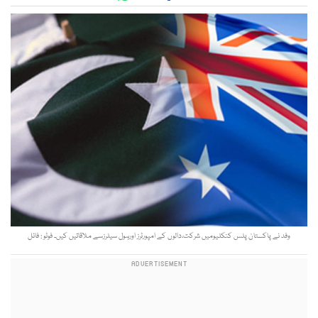
وفد نے پاکستان پلس کنکلیومیں شرکت،دالوں کے امپورٹرز اورہول سیلرزسے ملاقاتیں کیں۔ فوٹو : فائل