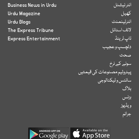
انٹر نیشنل
Business News in Urdu
کھیل
Urdu Magazine
انٹرٹینمنٹ
Urdu Blogs
لائف اسٹائل
The Express Tribune
ٹاپ ٹرینڈ
Express Entertainment
دلچسپ و عجیب
صحت
سونے کے نرخ
پیٹرولیم مصنوعات کی قیمتیں
سائنس و ٹیکنالوجی
بلاگ
بزنس
ویڈیوز
جرائم