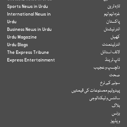
تازہ ترین
Sports News in Urdu
غزہ لہو لہو
International News in
پاکستان
Urdu
انٹر نیشنل
Business News in Urdu
کھیل
Urdu Magazine
انٹرٹینمنٹ
Urdu Blogs
لائف اسٹائل
The Express Tribune
ٹاپ ٹرینڈ
Express Entertainment
دلچسپ و عجیب
صحت
سونے کے نرخ
پیٹرولیم مصنوعات کی قیمتیں
سائنس و ٹیکنالوجی
بلاگ
بزنس
ویڈیوز