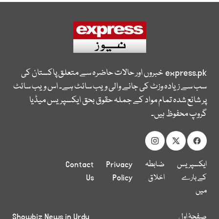
express.pk
خبروں اور حالات حاضرہ سے متعلق پاکستان کی
سب سے زیادہ وزٹ کی جانے والی ویب سائٹ ہے۔ اس ویب سائٹ
پر شائع شدہ تمام مواد کے جملہ حقوق بحق ایکسپریس میڈیا
گروپ محفوظ ہیں۔
ایکسپریس
ضابطہ
Privacy
Contact
کے بارے
اخلاق
Policy
Us
میں
صفحۂ اول
Showbiz News in Urdu