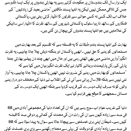
ایک ہزار سال تک ہندوستان پر حکومت کرتے رہے یہ بھارتی ہندوؤں پر ایک ایسا ظلم ہے
جس کی تلافی ممکن نہیں لیکن یہ انتہا پسند طاقتیں ''ماضی بعید کی زیادتیوں'' کے
خلاف اب تک کسی نہ کسی حوالے سے نفرتوں کا اظہار کرتی رہتی ہیں۔ پاکستانی
فنکاروں کے ساتھ نازیبا سلوک پاکستانی شہریوں کے ساتھ نفرت کا اظہار اسی سائیکی
کی علامتیں ہیں جو انتہا پسند ہندوؤں کی پہچان بن گئی ہیں۔
بھارت کے انتہا پسند ہندو طبقات کا یہ فلسفہ ہے کہ تقسیم کے بعد بھارت میں
مسلمانوں کو رہنے کا حق نہیں ۔ انھیں پاکستان اور بنگلہ دیش چلا جانا چاہیے۔ یہ نفرت
انگیز آوازیں ماضی میں بھی اٹھتی رہی ہیں اور حال میں ابھی چند دن پہلے بھارتی جنتا
پارٹی کے رکن پارلیمنٹ وینائے کاتیار نے ایک نفرت انگیز بیان میں کہا ہے کہ
''مسلمانوں کو بھارت میں رہنے کی ضرورت نہیں انھیں پاکستان چلا جانا چاہیے۔ یہ آواز
نئی نہیں ہے بلکہ 70 سال پرانی ہے آئی ٹی کے انقلاب نے دنیا کے مختلف دور دراز رہنے
والوں کو نہ صرف ایک دوسرے کے قریب کردیا ہے بلکہ انھیں ایک دوسرے کے
مسائل سمجھنے کا موقع بھی فراہم کیا ہے۔
دنیا کے غریب عوام اب سوچ رہے ہیں کہ ان کی تعداد دنیا کی مجموعی آبادی میں 80
فی صد سے زیادہ کیوں ہے ان کی رات دن کی محنت کی کمائی پر دو فی صد کا قبضہ
کیوں ہے۔ شیطان اپنی بری خصلتوں سے پہچانا جاتا ہے سوال یہ پیدا ہوتا ہے کہ 80
فی صد سے زیادہ آبادی کو دو وقت کی روٹی سے محتاج رکھنے سے بڑی بری خصلت کوئی