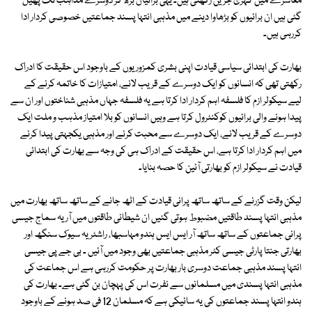
معاشرے میں گہری جڑیں رکھتی ہیں۔ یہی برائیاں بڑھ کر دوسرے مذاہب تک پھیل
گئی ہیں ان برائیوں کو بڑھاوا دینے میں مذہبی انتہا پسند جماعتیں خصوصی کردار ادا
کررہی ہیں۔
بھارت کی ابتدائی سیاسی قیادت اپنی بشری کمزوریوں کے باوجود اس حقیقت کا ادراک
رکھتی تھی کہ انسانوں کو ایک دوسرے کے قریب لانے، امتیازات کا خاتمہ کرنے کے
لیے سیکولر ازم کا فلسفہ اہم کردار ادا کرتا ہے یہ فلسفہ جہاں مذہبی شناختوں اور ان سے
پیدا ہونے والی برائیوں کوکنٹرول کرتا ہے وہیں انسانوں کو بلا امتیاز مذہب و ملت ایک
دوسرے کے قریب لانے، ایک دوسرے سے محبت کرنے اور مذہبی یکجہتی پیدا کرنے
میں اہم کردار ادا کرتا ہے، اس حقیقت کے ادراک ہی کی وجہ سے بھارت کی ابتدائی
قیادت نے سیکولر ازم کو بھارتی آئین کا حصہ بنایا۔
لیکن وقت گزرنے کے ساتھ ساتھ پرانی قیادت کے اٹھ جانے کے ساتھ ساتھ بھارت میں
مذہبی انتہا پسند طاقتیں مضبوط ہوتی گئیں ان شیطانی طاقتوں میں آریہ سماج جیسی
پرانی جماعتوں کے ساتھ ساتھ آر ایس ایس ہندو مہاسبھا، راشٹریہ سیوک سنگھ اور
بھارتی جنتا پارٹی جیسی کٹر مذہبی جماعتیں بھی وجود میں آئیں ۔ بی جے پی جیسی
انتہا پسند مذہبی جماعت دوسری بار بھارت پر حکومت کررہی ہے اس جماعت کی
مذہبی انتہا پسندی میں مسلمانوں سے نفرت اس کی پہچان بن گئی ہے۔ بھارت کی
ہندو انتہا پسند جماعتوں کی یہ سائیکی ہے کہ مسلمان 12 فی صد ہونے کے باوجود