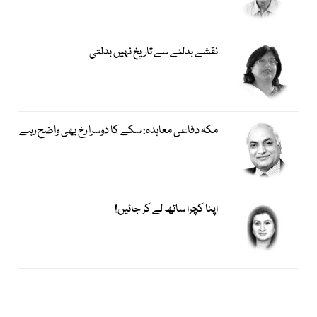
نقشے بدلنے سے تاریخ نہیں بدلتی
مکہ دفاعی معاہدہ: سکے کا دوسرا رخ بھی واضح رہے
اپنا کچرا ساتھ لے کر جائیں!