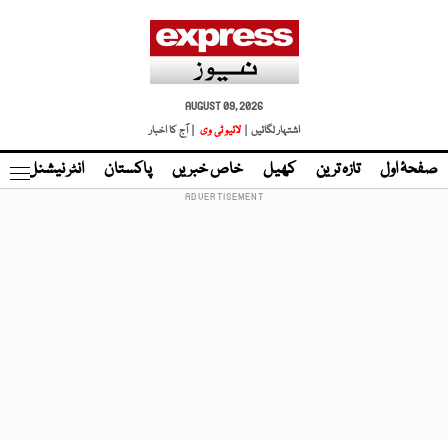
AUGUST 09, 2026
اشتہار لگائیں |
لائیو ٹی وی
| آج کا اخبار
صفحۂ اول
تازہ ترین
کھیل
خاص خبریں
پاکستان
انٹر نیشنل
ٹا