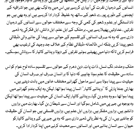
دنیا کے ہر ملک، ہر قوم میں آر آر ایس جن سنگھ بی جے پی اور وینائے کاتیار موجود ہیں اور
انسانوں کے درمیان نفرت کی آبیاری کررہے ہیں اس میں وہ لوگ بھی ہیں جو اشرافیہ کے
ایجنٹوں کے طور پر پورے شعور کے ساتھ یہ غلیظ کردار ادا کررہے ہیں اور وہ بھی ہیں جو
نادانستگی اور علم و شعور کی کمی کی وجہ سے مختلف حوالوں سے انسانوں کے درمیان
نفرتیں ، عداوتیں پھیلارہے ہیں۔ ہر ملک کے اہل علم، اہل دانش، اہل فکرکی یہ ذمے
داری ہے کہ وہ نہ صرف انسانوں کے تقسیم کے حوالے سے پیدا کی جانے والی طبقاتی
شعور پیدا کریں بلکہ اس ظالمانہ طبقاتی نظام کے خلاف جد وجہد کی ترغیب بھی
فراہم کریں تاکہ دنیا میں پھیلے ہوئے نفرتوں کے دیوتا وینائے کاتیار کا سروناش ہوسکے۔
ملک و ملت، نگ نسل، ذات پات، دین دھرم کے حوالوں سے تقسیم سادہ لوح عوام کو اس
سادہ سی حقیقت کا علم ہونا چاہیے کہ دنیا کا ہر انسان صرف اور صرف انسان کی
حیثیت سے پیدا ہوتا ہے اسے ماحول گھرانے مختلف خانوں میں بانٹ دیتے ہیں۔
بھارتی جنتا پارٹی کا ''وینائے کاتیار'' انسان پیدا ہوا تھا، لیکن وہ ایک ہندو گھرانے میں
پیدا ہوا تھا سو وہ ہندو بن گیا۔ وینائے کاتیار ایک انسان کی حیثیت سے پیدا ہوا تھا لیکن
وہ بوجوہ بی جے پی میں شامل ہوگیا اور انسان سے شیطان بن گیا۔ بھارت میں ہزاروں
دانشور ہیں، ہزاروں مفکر ہیں، ہزاروں اہل علم ہیں، ہزاروں فلسفی ہیں جو انسان کی حقیقت
کو جانتے ہیں۔ ان کی یہ نظریاتی ذمے داری ہے کہ وہ بی جے پی کے وینائے کاتیارکو
حیوان سے انسان بنانے میں اور انسانوں سے محبت کرنے میں اپنا کردار ادا کریں۔