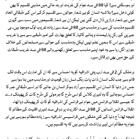
اور ہوسکتی ہے؟ کیا 80 فی صد عوام کی غربت اور بد حالی میں مذہبی تقسیم کا بھی
کوئی دخل ہے؟ بلاشبہ انسان کو بے شمار حوالوں سے تقسیم کرکے اس کے طبقاتی اتحاد
میں بے شمار دراڑیں ڈال دی گئی ہیں لیکن ان بے شمار تقسیموں میں سب سے گہری
تقسیم مذہب کی ہے۔ ہر مذہب میں 80 فی صد سے زیادہ غریب لوگ موجود ہیں۔ بی
جے پی کے رکن پارلیمنٹ وینائے کاتیار کا تعلق بھارت کے امیر طبقے سے ہے یا غریب
طبقے سے اس کا ہمیں علم نہیں لیکن وہ مذہب کے حوالے سے مسلمانوں کے خلاف
جو زہر اگل رہا ہے وہ خود اپنے مذہب سے تعلق رکھنے والے 80 فی صد غریب طبقات
کے حق میں بھی زہر قاتل ہے۔
ہر ملک کی 2 فی صد ارب پتی اشرافیہ کو یہ احساس ہے کہ ان کی امارت اس وقت تک
قائم ہے جب تک انسان ذات پات رنگ نسل زبان قومیت اور مذاہب میں بٹا ہوا ہے
جس دن دنیا کا انسان اس تقسیم سے آزاد ہوکر انسان بن جائے گا اور اسے طبقاتی جبر کا
احساس ہوجائے گا وہ لٹیری کلاس کو اسی طرح گاجر مولی کی طرح کاٹ کر پھینک دے
گا جیسے انقلاب فرانس میں عوام نے فرانس کی اشرافیہ کو کاٹ کر پھینک دیا تھا۔
انقلاب فرانس انسانوں کی 80 فی صد اکثریت پر دو فی صد لٹیری اقلیت کے مظالم کا
نتیجہ تھا۔ آج دنیا کے کئی ملکوں میں فرانسیسی اشرافیہ سے زیادہ مظالم ہورہے ہیں اور
عوام یہ مظالم اس لیے برداشت کررہے ہیں کہ یہ تقسیم ہیں۔