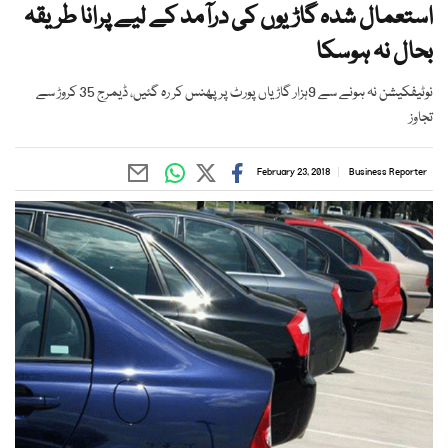
استعمال شدہ گاڑیوں کی درآمد کے لیے پرانا طریقہ
بحال نہ ہوسکا
نوٹیفکیشن نہ ہونے سے 9ہزار گاڑیاں پورٹ پر پھنس کر رہ گئیں، ڈیمرج 35 کروڑ سے
تجاوز
February 23, 2018
Business Reporter