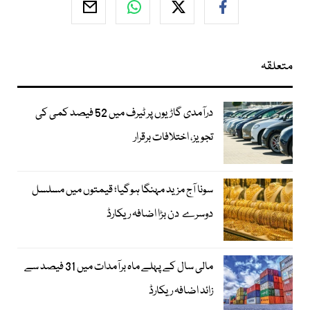
متعلقہ
درآمدی گاڑیوں پر ٹیرف میں 52 فیصد کمی کی
تجویز، اختلافات برقرار
سونا آج مزید مہنگا ہوگیا؛ قیمتوں میں مسلسل
دوسرے دن بڑا اضافہ ریکارڈ
مالی سال کے پہلے ماہ برآمدات میں 31 فیصد سے
زائد اضافہ ریکارڈ