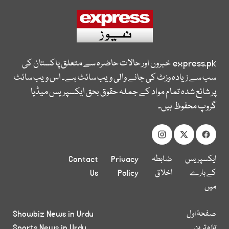
express.pk
خبروں اور حالات حاضرہ سے متعلق پاکستان کی
سب سے زیادہ وزٹ کی جانے والی ویب سائٹ ہے۔ اس ویب سائٹ
پر شائع شدہ تمام مواد کے جملہ حقوق بحق ایکسپریس میڈیا
گروپ محفوظ ہیں۔
ایکسپریس
ضابطہ
Privacy
Contact
کے بارے
اخلاق
Policy
Us
میں
صفحۂ اول
Showbiz News in Urdu
تازہ ترین
Sports News in Urdu