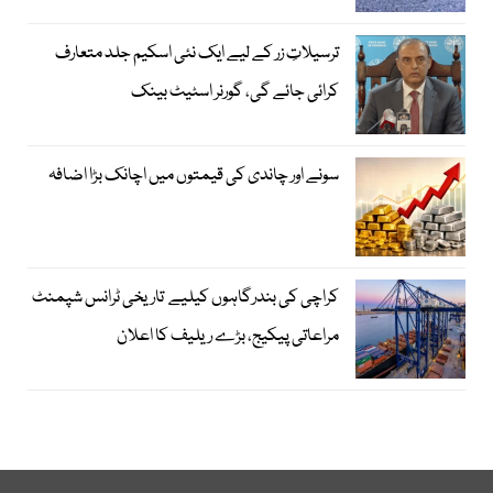
ترسیلاتِ زر کے لیے ایک نئی اسکیم جلد متعارف
کرائی جائے گی، گورنر اسٹیٹ بینک
سونے اور چاندی کی قیمتوں میں اچانک بڑا اضافہ
کراچی کی بندرگاہوں کیلیے تاریخی ٹرانس شپمنٹ
مراعاتی پیکیج، بڑے ریلیف کا اعلان