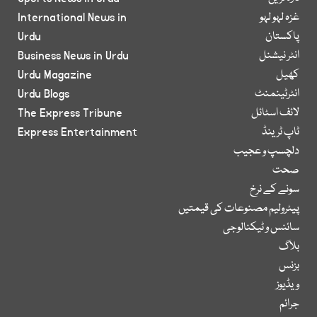
غزہ لہو لہو
International News in
پاکستان
Urdu
انٹر نیشنل
Business News in Urdu
کھیل
Urdu Magazine
انٹرٹینمنٹ
Urdu Blogs
لائف اسٹائل
The Express Tribune
ٹاپ ٹرینڈ
Express Entertainment
دلچسپ و عجیب
صحت
سونے کے نرخ
پیٹرولیم مصنوعات کی قیمتیں
سائنس و ٹیکنالوجی
بلاگ
بزنس
ویڈیوز
جرائم