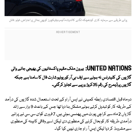
پرانے طریقے سے سرمایہ کاری کودھچکہ لگنے کااندیشہ،آٹومینوفیکچررز کوبھی بحالی پر اعتراض۔ فوٹو : فائل
UNITED NATIONS:
بیرون ملک مقیم پاکستانیوں کی بھیجی جانے والی
گاڑیوں کی کلیئرنس نہ ہونے سے ایف بی آر کوریونیو شارٹ فال کا سامنا ہے جبکہ
گاڑیوں پرڈیمرج کی رقم 35کروڑ روپے سے تجاوز کرگئی۔
دو ماہ قبل اقتصادی رابطہ کمیٹی نے ایس آر او کے تحت استعمال شدہ گاڑیوں کی درآمد
کے طریقہ کار کو تبدیل کرتے ہوئے مشکل بنا دیا تھا جس کے باعث 9 ہزار سے زائد
گاڑیاں 2 ماہ سے کراچی پورٹ میں پھنسی ہوئی ہیں، 7 فروری کوای سی سی نے پرانے
درآمدی طریقہ کار کو بحال کرنے کی منظوری دی لیکن اسے وفاقی کابینہ کی منظوری
سے مشروط کر دیا لیکن ایس آ ر او جاری نہیں کیا گیا۔