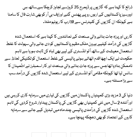
ذرائع کا کہنا ہے کہ گاڑیوں پر ڈیمرج 35 کروڑسے تجاوز کرچکا ہے،ساتھ ہی
اوورسیزپاکستانیوں کے اربوں روپے پھنس گئے اورایف بی آر کو بھی شارٹ فال کا سامنا
ہے کیونکہ ان گاڑیوں کی کلیئرنس سے 10ارب کا ریونیو ملتا۔
کاریں اور پرزہ جات بنانے والی صنعت کے نمائندوں کا کہنا ہے کہ استعمال شدہ
گاڑیوں کی درآمد کیلیے بیرون ملک مقیم پاکستانیوں کو دی جانے والی سہولت کا غلط
استعمال معیشت کے ساتھ آٹو انڈسٹری کے لیے بھی تباہ کن ثابت ہورہا ہے تاہم
حکومت نے ایک اچھا قدم اٹھاتے ہوئے پالیسی کے غلط استعمال کو تکنیکی لحاظ سے
ناممکن بنادیا تھاجس سے پرزہ جات بنانے والی صنعت اور کار اسمبلرز نے اطمینان کا
سانس لیا تھا کیونکہ مقامی آٹو انڈسٹری کے لیے استعمال شدہ گاڑیوں کی درآمد سب
سے بڑا مسئلہ ہے۔
دنیا کی 3 مزید بڑی کمپنیاں پاکستان میں گاڑیوں کی تیاری میں سرمایہ کاری کررہی ہیں
اور آئندہ 2 سال میں نئی کمپنیاں بھی گاڑیوں کی پاکستان پیداوار شروع کردیں گی تاہم
استعمال شدہ گاڑیوں کی درآمدی پالیسی چند ماہ میں تبدیل کیے جانے سے سرمایہ
کاروں کے اعتماد کو بھی دھچکہ پہنچا ہے۔