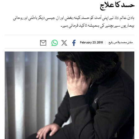
حسد کا علاج
ہادیٔ عالم ﷺ نے اپنی اُمت کو حسد،کینہ،بغض اور ان جیسی دیگر باطنی اور روحانی
بیماریوں سے بچنے کی ہمیشہ تاکید فرمائی ہے۔
مفتی محمد وقاص رفیع
February 23, 2018