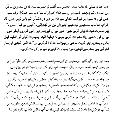
جب حضور صلی اللہ علیہ وسلم مجلس سے اُٹھے تو حضرت عبداللہ بن عمرو بن عاصؓ
اُس انصاری کے پیچھے گئے، اور اُن سے کہا : ''میرا والد صاحب سے جھگڑا ہوگیا ہے،
جس کی وجہ سے میں نے قسم کھالی ہے کہ میں تین دن تک اُن کے پاس نہیں جاؤں گا۔
اگر آپ مناسب سمجھیں تو مجھے اپنے ہاں تین دن ٹھہرالیں۔'' اُنہوں نے کہا: ''ضرور۔''
پھر حضرت عبداللہ ؓبیان کرتے تھے : ''میں نے اُن کے پاس تین راتیں گزاریں، لیکن میں
نے ان کو رات میں زیادہ عبادت کرتے ہوئے نہ دیکھا، البتہ جب رات کو اُن کی آنکھ کھل
جاتی تو بستر پر اپنی کروٹ بدلتے اور تھوڑا سا اللہ کا ذکر کرتے اور ''اللہ اکبر'' کہتے، اور نمازِ
فجر کے لیے بستر سے اُٹھتے۔ ہاں! جب بات کرتے تو خیر ہی کی بات کرتے۔
جب تین راتیں گزر گئیں اور مجھے ان کے تمام اعمال عام معمول ہی کے نظر آئے (اور
میں حیران ہوا کہ حضور صلی اللہ علیہ وسلم نے ان کے لیے بشارت تو اتنی بڑی دی،
لیکن ان کا کوئی خاص عمل تو ہے نہیں) تو میں نے اُن سے کہا : '' اے اللہ کے بندے!
میرا والد صاحب سے کوئی جھگڑا نہیں ہوا ، نہ کوئی ناراضی ہوئی، اور نہ میں نے اُنہیں
چھوڑنے کی قسم کھائی، بل کہ قصہ یہ ہوا کہ میں نے حضور صلی اللہ علیہ وسلم کو آپ
کے بارے میں تین مرتبہ یہ ارشاد فرماتے ہوئے سنا کہ: ''ابھی تمہارے پاس ایک جنتی
آدمی آنے والا ہے۔'' اور تینوں مرتبہ آپ ہی آئے ۔ اِس پر میں نے سوچا کہ میں آپ کے ہاں
رہ کر آپ کا خاص عمل دیکھوں اور پھر اس عمل میں آپ کے نقش قدم پر چلوں۔ میں
نے آپ کو کوئی بڑا کام کرتے ہوئے تو دیکھا نہیں، تو اب آپ بتائیں کہ آپ کا وہ کون سا