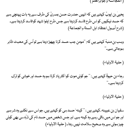
( المجالسۃ و جواہرالعلم )
یحییٰ بن ایوبؒ کہتے ہیں کہ انہیں حضرت حسن بصریؒ کی طرف سے یہ بات پہنچی ہے
کہ حسد نیکیوں کو اس طرح فاسد کردیتا ہے جس طرح ایلوا شہد کو فاسد کردیتا ہے۔
(شرح اُصول اعتقاد اہل السنۃ و الجماعۃ)
وہب بن منبہؒ کہتے ہیں کہ: ''مومن جب حسد کرنا چھوڑ دیتا ہے تو اُس کی محبت ظاہر
ہوجاتی ہے۔''
( حلیۃ الاولیاء)
رجاء بن حیوۃؒ کہتے ہیں : '' جو کوئی موت کو اکثر یاد کرتا ہو وہ حسد اور خوشی کو ترک
کردیتا ہے۔''
( حلیۃ الاولیاء)
سفیان بن عیینہ ؒ کہتے ہیں : '' کینہ ٗ حسد ہی کو کہتے ہیں، جو اس سے نکلے وہ شر ہے
اور جو اس میں باقی رہے وہ کینہ ہے، اور جس شخص میں حسد نام کی ذرّہ سی بھی کوئی
چیز ہوتی ہے وہ صحیح سلامت نہیں رہتا۔ ( حلیۃ الاولیاء)