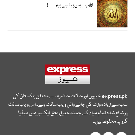
اﷲ ہے بس پیار ہی پیار۔۔۔۔۔!
express.pk
خبروں اور حالات حاضرہ سے متعلق پاکستان کی
سب سے زیادہ وزٹ کی جانے والی ویب سائٹ ہے۔ اس ویب سائٹ
پر شائع شدہ تمام مواد کے جملہ حقوق بحق ایکسپریس میڈیا
گروپ محفوظ ہیں۔