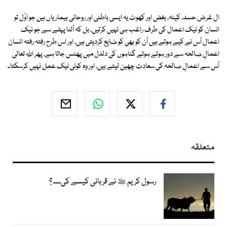
ال غرض حسد، کینہ، بغض اور کھوٹ یہ ایسی باطنی اور روحانی بیماریاں ہیں جو اوّل تو
انسان کو نیک اعمال کی طرف راغب ہی نہیں کرتیں، بل کہ اُلٹا پہلے سے جو نیک
اعمال اُس نے کیے ہوتے ہیں اُن کو بھی کو ضایع کردیتی ہیں، اور اس طرح رفتہ رفتہ انسان
اعمالِ صالحہ سے دور ہوتے ہوتے گناہوں کی دلدل میں پھنس جاتا ہے، پھر اللہ تعالیٰ
اُس سے اعمالِ صالحہ کی سعادت چھین لیتے ہیں، اور وہ کوئی نیک عمل نہیں کرسکتا۔
متعلقہ
رسول کریم ﷺ نے قربانی کیسے کی۔۔۔ ؟