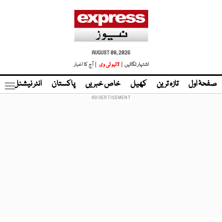
AUGUST 08, 2026
اشتہار لگائیں |
لائیو ٹی وی
| آج کا اخبار
صفحۂ اول
تازہ ترین
کھیل
خاص خبریں
پاکستان
انٹر نیشنل
ٹا