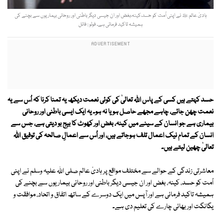
ہادیٔ عالم ﷺ نے اپنی اُمت کو حسد،کینہ،بغض اور ان جیسی دیگر باطنی اور روحانی بیماریوں سے بچنے کی
ہمیشہ تاکید فرمائی ہے۔ فوٹو : فائل
حسد کہتے ہیں کسی کے پاس اللہ تعالیٰ کی کوئی نعمت دیکھ یہ تمنا کرنا کہ اُس سے یہ
نعمت چھن جائے، چاہے مجھے حاصل ہو یا نہ ہو۔ یہ ایک ایسی باطنی اور روحانی
بیماری ہے جو انسان کے سینے میں کینہ، بغض اور کھوٹ کا بیج بو دیتی ہے، جس سے
انسان کے تمام نیک اعمال تلف ہوجاتے ہیں، اور اُس سے اعمالِ صالحہ کی توفیق اللہ
تعالیٰ چھین لیتے ہیں۔
معاشرتی زندگی کے حوالے سے مختلف مواقع پر ہادیٔ عالم صلی اللہ علیہ وسلم نے اپنی
اُمت کو حسد، کینہ، بغض اور ان جیسی دیگر باطنی اور روحانی بیماریوں سے بچنے کی
ہمیشہ تاکید فرمائی ہے اور آپس میں ایک دوسرے کے ساتھ اتفاق و اتحاد، موافقت و
یگانگت اور بھائی چارے کی تعلیم دی ہے۔