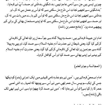
چیزیں ایسی ہیں جن سے آدمی عاجز نہیں : بد شگونی، بدظنی اور حسد۔ آپؐ نے فرمایا :
''بدشگونی سے تجھے نجات اس طرح مل سکتی ہے کہ تو اُس پر عمل ہی نہ کر۔ اور
بدظنی سے تجھے نجات اس طرح مل سکتی ہے کہ تو اُس کے بارے میں بات ہی نہ کر۔
اور حسد سے تجھے نجات اس طرح مل سکتی ہے کہ تو اپنے مسلمان بھائی کی برائی کے
پیچھے مت پڑ۔'' (جامع معمر بن راشد)
امام ابن عیینہؒ فرماتے ہیں : حسد وہ پہلا گناہ ہے جو آسمان پر اللہ تعالیٰ کی نافرمانی
کرکے کیا گیا۔ یعنی شیطان نے حضرت آدم علیہ السلام سے حسد کیا۔ اور یہی وہ پہلا
گناہ ہے جو زمین پر اللہ تعالیٰ کی نافرمانی کرکے کیا گیا۔ یعنی حضرت آدم علیہ السلام
کے بیٹے نے اپنے بھائی سے حسد کیا اور اُس کو قتل کردیا۔
( المجالسۃ و جواہرالعلم)
امام اصمعیؒ فرماتے ہیں : ''میں نے بنو عذرہ نامی قبیلے میں ایک اعرابی (بدو) کو دیکھا
جس کی ایک سو بیس سال عمر تھی، میں نے اُس سے پوچھا کہ تمہارے اتنی لمبی
عمر کا راز کیا ہے؟ تو اُس نے بتایا کہ : ''میں نے حسد کرنا چھوڑ دیا ہے، اس لیے ابھی تک
باقی (زندہ) ہوں۔''