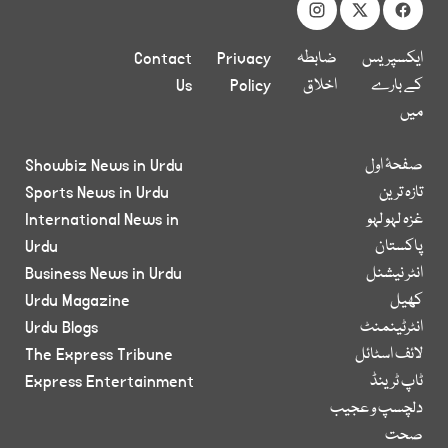
ایکسپریس
ضابطہ
Privacy
Contact
کے بارے
اخلاق
Policy
Us
میں
صفحۂ اول
Showbiz News in Urdu
تازہ ترین
Sports News in Urdu
غزہ لہو لہو
International News in
پاکستان
Urdu
انٹر نیشنل
Business News in Urdu
کھیل
Urdu Magazine
انٹرٹینمنٹ
Urdu Blogs
لائف اسٹائل
The Express Tribune
ٹاپ ٹرینڈ
Express Entertainment
دلچسپ و عجیب
صحت