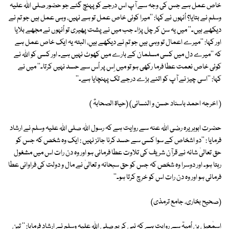
خاص عمل ہے جس کی وجہ سے آپ اس درجے کو پہنچ گئے جو حضور صلی اللہ علیہ
وسلم نے بتایا؟ اُنہوں نے کہا: ''میرا کوئی خاص عمل تو ہے نہیں، وہی عمل ہیں جو تم نے
دیکھے ہیں۔'' میں یہ سن کر چل پڑا۔ جب میں نے پشت پھیری تو اُنہوں نے مجھے بلایا
اور کہا: ''میرے اعمال تو وہی ہیں جو تم نے دیکھے ہیں، البتہ یہ ایک خاص عمل ہے
کہ ''میرے دل میں کسی مسلمان کے بارے میں کھوٹ نہیں ہے۔ اور کسی کو اللہ نے
کوئی خاص نعمت عطا فرما رکھی ہو تو میں اِس پر اُس سے حسد نہیں کرتا۔'' میں نے
کہا: ''اسی چیز نے آپ کو اتنے بڑے درجے تک پہنچایا ہے۔''
( اخرجہ احمد باسناد حسن و النسائی) (حیاۃ الصحابہؓ )
حضرت ابوہریرہ رضی اللہ عنہ سے روایت ہے کہ رسول اللہ صلی اللہ علیہ وسلم نے ارشاد
فرمایا : ''دو اشخاص کے سوا کسی سے حسد کرنا جائز نہیں : ایک وہ شخص کہ جس کو
حق تعالیٰ شانہ نے قرآن شریف کی تلاوت عطا فرمائی ہو اور وہ دن رات اس میں مشغول
رہتا ہو۔ اور دوسرا وہ شخص کہ جس کو حق سبحانہ و تعالیٰ نے مال و دولت کی فراوانی عطا
فرمائی ہو اور وہ دن رات اس کو خرچ کرتا ہو۔''
(صحیح بخاری، جامع ترمذی)
اسمٰعیل بن اُمیہؒ سے روایت ہے کہ نبی کریم صلی اللہ علیہ وسلم نے ارشاد فرمایا: '' تین