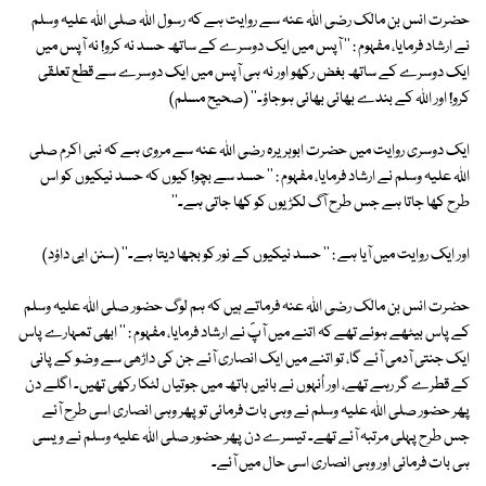
حضرت انس بن مالک رضی اللہ عنہ سے روایت ہے کہ رسول اللہ صلی اللہ علیہ وسلم
نے ارشاد فرمایا، مفہوم : '' آپس میں ایک دوسرے کے ساتھ حسد نہ کرو! نہ آپس میں
ایک دوسرے کے ساتھ بغض رکھو اور نہ ہی آپس میں ایک دوسرے سے قطع تعلقی
کرو! اور اللہ کے بندے بھائی بھائی ہوجاؤ۔'' (صحیح مسلم)
ایک دوسری روایت میں حضرت ابوہریرہ رضی اللہ عنہ سے مروی ہے کہ نبی اکرم صلی
اللہ علیہ وسلم نے ارشاد فرمایا، مفہوم : '' حسد سے بچو! کیوں کہ حسد نیکیوں کو اس
طرح کھا جاتا ہے جس طرح آگ لکڑیوں کو کھا جاتی ہے۔''
اور ایک روایت میں آیا ہے : '' حسد نیکیوں کے نور کو بجھا دیتا ہے۔'' (سنن ابی داؤد)
حضرت انس بن مالک رضی اللہ عنہ فرماتے ہیں کہ ہم لوگ حضور صلی اللہ علیہ وسلم
کے پاس بیٹھے ہوئے تھے کہ اتنے میں آپؐ نے ارشاد فرمایا، مفہوم : '' ابھی تمہارے پاس
ایک جنتی آدمی آئے گا، تو اتنے میں ایک انصاری آئے جن کی داڑھی سے وضو کے پانی
کے قطرے گر رہے تھے، اور اُنہوں نے بائیں ہاتھ میں جوتیاں لٹکا رکھی تھیں۔ اگلے دن
پھر حضور صلی اللہ علیہ وسلم نے وہی بات فرمائی تو پھر وہی انصاری اسی طرح آئے
جس طرح پہلی مرتبہ آئے تھے۔ تیسرے دن پھر حضور صلی اللہ علیہ وسلم نے ویسی
ہی بات فرمائی اور وہی انصاری اسی حال میں آئے۔