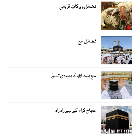
فضائل و برکاتِ قربانی
فضائل حج
حج بیت اﷲ کا بنیادی تصوّر
حجاج کرام کے لیے زاد راہ