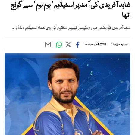
شاہد آفریدی کی آمد پر اسٹیڈیم ’ بوم بوم ‘ سے گونج
اٹھا
شاہد آفریدی کو ایکشن میں دیکھنے کیلیے شائقین کی بڑی تعداد اسٹیڈیم امڈ آئی۔
عبدالرحمان رضا
February 24, 2018