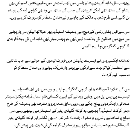
پچھلے سال شاہد آفریدی پشاور زلمی میں تھے تو دبئی میں مقیم پختون کمیونٹی بھی
پشاور کے ساتھ تھی لیکن آفریدی کے جانے کے ساتھ ہی وہ بھی کراچی ٹیم کے پرستار
بن گئے، اسی طرح شعیب ملک کے چاہنے والے ملتان سلطانز کو سپورٹ کررہے ہیں۔
اس سے قبل پشاور زلمی کے میچ میں ہمیشہ اسٹیڈیم بھرا ھوتا تھا لیکن اس بار پہلے
ہی میچ میں شائقین کی وہ تعداد نہیں تھی جو پہلے ہوتی تھی شاید اس کی وجہ آفریدی
کا کراچی کنگز میں چلے جانا رہی۔
نمائندہ ایکسپریس نے تیسرے ایڈیشن میں فیورٹ ٹیموں کے حوالے سے جب شائقین
سے استفسار کیا تو بہت سے لوگوں نے پہلی بار شریک ہونے والی ملتان سلطانز کو
مضبوط ٹیم گردانا۔
اس کے علاوہ لاہور قلندرز اور کراچی کنگزکے چاہنے والوں میں بھی اضافہ ہوا ہے،
تیسرے پی ایس ایل میں رونقیں بڑھانے کے لیے پاکستانی فلم اسٹار ، ڈرامہ ایکٹرز، سینئر
صحافی و اینکر دبئی پہنچ چکے ہیں، وہیں سابق صدر پرویز مشرف بھی ہمیشہ کی طرح
دبئی کرکٹ اسٹیڈیم آ پہنچے، وہ کوئٹہ گلیڈی ایٹرز کے اسٹینڈز میں بیٹھے رہے، اس
موقع پر تماشائیوں نے پرویز مشرف زندہ باد کے نعرے بھی لگائے اور کوئٹہ گلیڈی ایٹرز
کے مالک ندیم عمر نے اس موقع پر پرویز مشرف کو ٹیم کی ٹی شرٹ بھی پیش کی۔