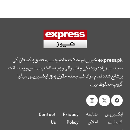
express.pk
خبروں اور حالات حاضرہ سے متعلق پاکستان کی
سب سے زیادہ وزٹ کی جانے والی ویب سائٹ ہے۔ اس ویب سائٹ
پر شائع شدہ تمام مواد کے جملہ حقوق بحق ایکسپریس میڈیا
گروپ محفوظ ہیں۔
ایکسپریس
ضابطہ
Privacy
Contact
کے بارے
اخلاق
Policy
Us