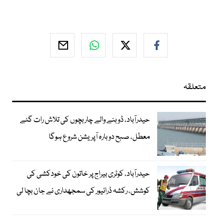
متعلقہ
حیدرآباد، ڈوبنے والے چار بچوں کی تلاش رات گئے
معطل، صبح دوبارہ آپریشن شروع ہوگا
حیدرآباد، کوٹری بیراج پر خاتون کی خودکشی کی
کوشش، رکشہ ڈرائیور کی سمجھداری نے جان بچا لی