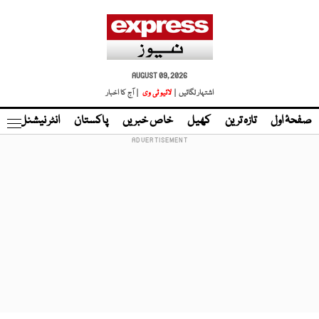
AUGUST 09, 2026
اشتہار لگائیں |
لائیو ٹی وی
| آج کا اخبار
صفحۂ اول
تازہ ترین
کھیل
خاص خبریں
پاکستان
انٹر نیشنل
ٹا