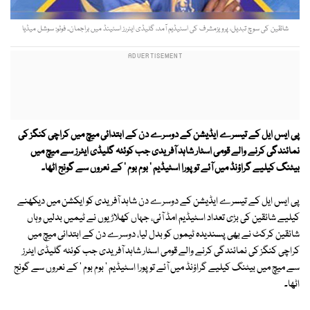
شائقین کی سوچ تبدیل، پرویزمشرف کی اسٹیڈیم آمد، گلیڈی ایٹررز اسٹینڈ میں براجمان۔ فوٹو: سوشل میڈیا
پی ایس ایل کے تیسرے ایڈیشن کے دوسرے دن کے ابتدائی میچ میں کراچی کنگز کی
نمائندگی کرنے والے قومی اسٹار شاہد آفریدی جب کوئٹہ گلیڈی ایٹرز سے میچ میں
بیٹنگ کیلیے گراؤنڈ میں آئے تو پورا اسٹیڈیم ' بوم بوم ' کے نعروں سے گونج اٹھا۔
پی ایس ایل کے تیسرے ایڈیشن کے دوسرے دن شاہد آفریدی کو ایکشن میں دیکھنے
کیلیے شائقین کی بڑی تعداد اسٹیڈیم امڈ آئی، جہاں کھلاڑیوں نے ٹیمیں بدلیں وہاں
شائقین کرکٹ نے بھی پسندیدہ ٹیموں کو بدل لیا، دوسرے دن کے ابتدائی میچ میں
کراچی کنگز کی نمائندگی کرنے والے قومی اسٹار شاہد آفریدی جب کوئٹہ گلیڈی ایٹرز
سے میچ میں بیٹنگ کیلیے گراؤنڈ میں آئے تو پورا اسٹیڈیم ' بوم بوم ' کے نعروں سے گونج
اٹھا۔