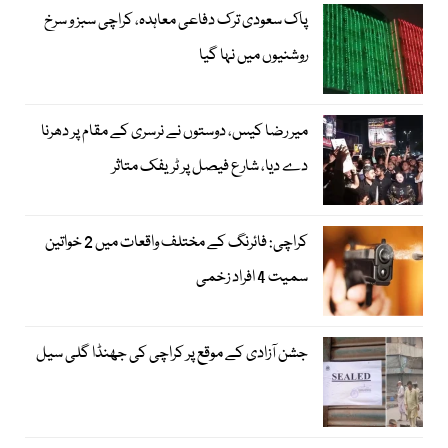
پاک سعودی ترک دفاعی معاہدہ، کراچی سبز و سرخ
روشنیوں میں نہا گیا
میر رضا کیس، دوستوں نے نرسری کے مقام پر دھرنا
دے دیا، شارع فیصل پر ٹریفک متاثر
کراچی: فائرنگ کے مختلف واقعات میں 2 خواتین
سمیت 4 افراد زخمی
جشن آزادی کے موقع پر کراچی کی جھنڈا گلی سیل