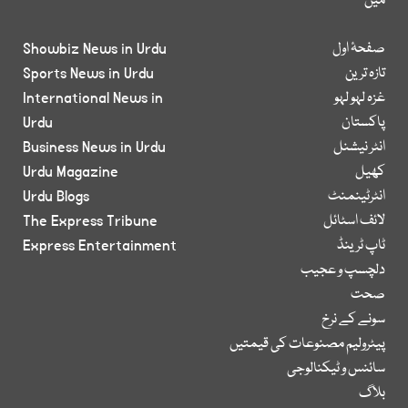
میں
صفحۂ اول
Showbiz News in Urdu
تازہ ترین
Sports News in Urdu
غزہ لہو لہو
International News in
پاکستان
Urdu
انٹر نیشنل
Business News in Urdu
کھیل
Urdu Magazine
انٹرٹینمنٹ
Urdu Blogs
لائف اسٹائل
The Express Tribune
ٹاپ ٹرینڈ
Express Entertainment
دلچسپ و عجیب
صحت
سونے کے نرخ
پیٹرولیم مصنوعات کی قیمتیں
سائنس و ٹیکنالوجی
بلاگ