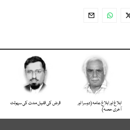
ابلاغ اور ابلاغِ عامہ (دوسرا اور
قرض کی قلیل مدت کی سہولت
آخری حصہ)