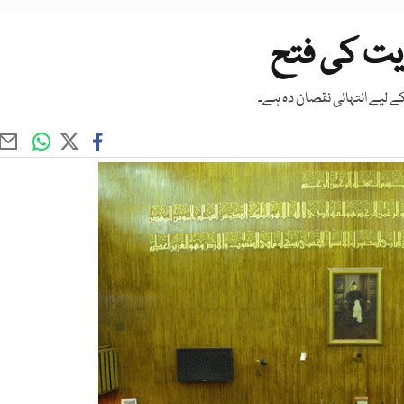
یت کی فتح
 لیے انتہائی نقصان دہ ہے۔