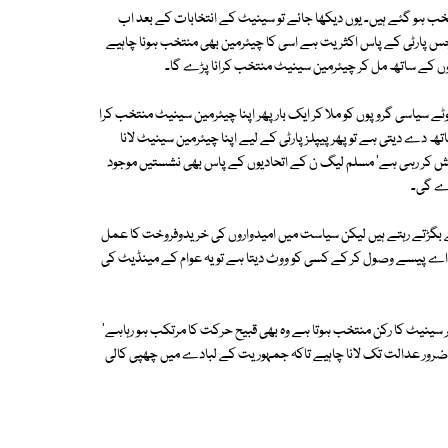
نتخب ہو گئے ہیں۔ یوں دیکھا جائے تو سینیٹ کے انتخابات کے بعد اب
 جس پارٹی کے پاس اکثریت ہے اسی کا چیئرمین بھی منتخب ہونا چاہیے
ں کے ساتھ مل کر چیئرمین سینیٹ منتخب کرانا پڑے گا۔
ھوٹے سیاسی گروپوں کو ملا کر ایک بار پھر اپنا چیئرمین سینیٹ منتخب کرا
 ساتھ دے دیتی ہے تو پھر پیپلز پارٹی کے لیے اپنا چیئرمین سینیٹ لانا
کوشش کر رہی ہے' مسلم لیگ ن کے اتحادیوں کے پاس بھی نشستیں موجود
کرے گی۔
نتے بگڑتے رہتے ہیں لیکن سیاست میں امیدواروں کی خریدوفروخت کا عمل
این اے پیسے وصول کر کے کسی کو ووٹ دیتا ہے تو یہ عوام کے مینڈیٹ کی
 سینیٹ کا رکن منتخب ہوتا ہے وہ بھی قبیح حرکت کا مرتکب ہو رہاہے'
ضرور عدالت تک لانا چاہیے تاکہ جمہوریت کے لبادے میں چھپی کالی