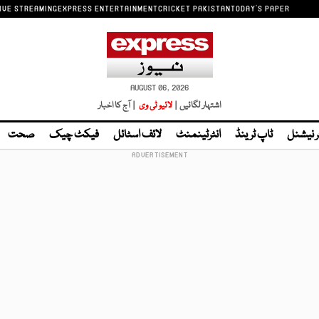
IVE STREAMING
EXPRESS ENTERTAINMENT
CRICKET PAKISTAN
TODAY'S PAPER
AUGUST 06, 2026
اشتہار لگائیں |
لائیو ٹی وی
| آج کا اخبار
ر نیشنل
ٹاپ ٹرینڈ
انٹرٹینمنٹ
لائف اسٹائل
فیکٹ چیک
صحت