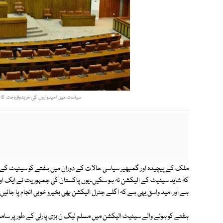
سیاست میں امیدواروں کی خریدوفروخت کا عم
ملک کے پیچیدہ اور گمبھیر سیاسی حالات کے دوران میں ہفتے کو سینیٹ کے انتخاب
کہ شاید سینیٹ کے الیکشن نہ ہو سکیں۔یوں پاکستان کی جمہوریت نے ایک اور اہم
ہے اور امید واسق یہی ہے کہ اگلے جنرل الیکشن بھی بخیرو خوبی انجام پا جائیں