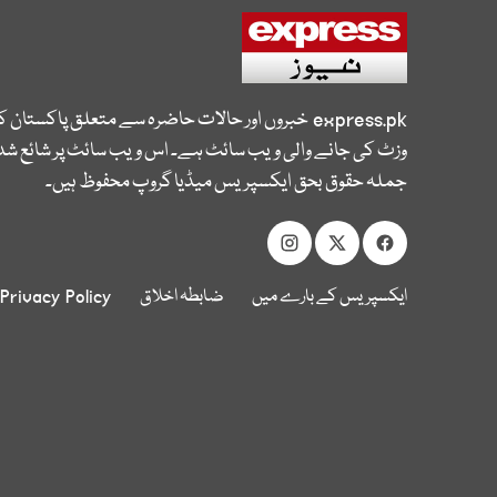
express.pk
خبروں اور حالات حاضرہ سے متعلق پاکستان 
وزٹ کی جانے والی ویب سائٹ ہے۔ اس ویب سائٹ پر شائع شدہ
جملہ حقوق بحق ایکسپریس میڈیا گروپ محفوظ ہیں۔
ایکسپریس کے بارے میں
ضابطہ اخلاق
Privacy Policy