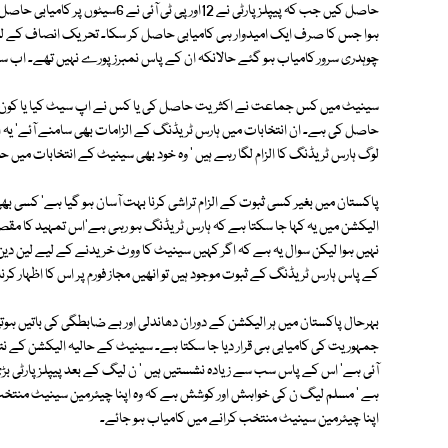
حاصل کیں جب کہ پیپلز پارٹی نے 12اور
ہوا جس کا صرف ایک امیدوار ہی کامیابی حاصل کر سکا۔ تحریک انصاف کے لیے
چوہدری سرور کامیاب ہو گئے حالانکہ ان کے پاس نمبرز پورے نہیں تھے۔ اب
سینیٹ میں کس جماعت نے اکثریت حاصل کی یا کس نے اپ سیٹ کیا یا کون س
حاصل کی ہے۔ ان انتخابات میں ہارس ٹریڈنگ کے الزامات بھی سامنے آئے' یہ ا
لوگ ہارس ٹریڈنگ کا الزام لگا رہے ہیں ' وہ خود بھی سینیٹ کے انتخابات میں 
پاکستان میں بغیر کسی ثبوت کے الزام تراشی کرنا بہت آسان ہو گیا ہے' کسی بھی
الیکشن میں یہ کہا جا سکتا ہے کہ ہارس ٹریڈنگ ہو رہی ہے'اس تمہید کا مقصد
نہیں ہوا لیکن سوال یہ ہے کہ اگر کہیں سینیٹ کا ووٹ خریدنے کے لیے لین دین 
کے پاس ہارس ٹریڈنگ کے ثبوت موجود ہیں تو انھیں مجاز فورم پر اس کا اظہار کرنا
بہرحال پاکستان میں ہر الیکشن کے دوران دھاندلی اور بے ضابطگی کی باتیں ہوت
جمہوریت کی کامیابی ہی قرار دیا جا سکتا ہے۔ سینیٹ کے حالیہ الیکشن کے ن
آئی ہے' اس کے پاس سب سے زیادہ نشستیں ہیں ' ن لیگ کے بعد پیپلز پارٹی ب
ہے ' مسلم لیگ ن کی خواہش اور کوشش ہے کہ وہ اپنا چیئرمین سینیٹ منتخب ک
اپنا چیئرمین سینیٹ منتخب کرانے میں کامیاب ہو جائے۔