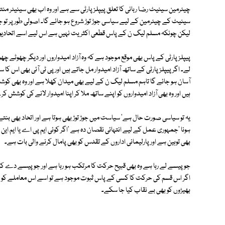
چیئرمین سینیٹ رضا ربانی کا تعلق پیپلز پارٹی سے ہے اور وہ اب بھی سینیٹر م
سینیٹ کے چیئرمین کے لیے سیاسی جوڑ توڑ شروع ہو جائے گا۔ اصولی طور پر تو
لیکن چونکہ مسلم لیگ ن کے پاس قطعی اکثریت نہیں ہے اس لیے اسے اتحادیو
پیپلز پارٹی کے پاس بھی موقع موجود ہے کہ وہ آزاد امیدواروں اور دیگر چھوٹے چ
لے۔ اگر پیپلز پارٹی کے ساتھ آزاد امیدوار مل جاتے ہیں اور پی ٹی آئی بھی اس کا
آسان ہو جائے گا تاہم مسلم لیگ ن کے لیے بھی میدان کھلا ہے اور وہ بھی 
ہیں اور وہ بھی آزاد امیدواروں کو اپنے ساتھ ملا کر اپنا امیدوار لانے کی کوشش 
یہ تو سیاسی صورت حال ہے' سیاست میں جوڑ توڑ بھی ہوتا ہے اور اتحاد بھی ب
ہونا 'جمہوری عمل کے لیے انتہائی نقصان دہ ہے 'اگر کوئی ایم پی اے یا ایم 
بھی توہین ہے اور پارلیمانی اداروں کے تقدس کو بھی پامال کرنے والی بات ہے۔
جو پیسے لے رہا ہے وہ بھی قبیح حرکت کا مرتکب ہو رہا ہے اور جو پیسے دے کر
اگر اس قسم کی حرکت کا کسی کے پاس ثبوت موجود ہے تو اسے اس معاملے کو 
بھیڑوں کو بھی بے نقاب کیا جا سکے۔