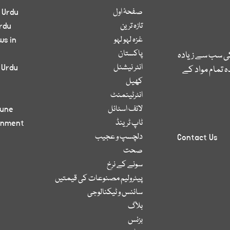
صفحۂ اول
 Urdu
تازہ ترین
rdu
غزہ لہو لہو
ws in
پاکستان
کی سب سے زیادہ
انٹر نیشنل
 Urdu
 تمام مواد کے
کھیل
انٹرٹینمنٹ
لائف اسٹائل
bune
ٹاپ ٹرینڈ
inment
دلچسپ و عجیب
Contact Us
صحت
سونے کے نرخ
پیٹرولیم مصنوعات کی قیمتیں
سائنس و ٹیکنالوجی
بلاگ
بزنس