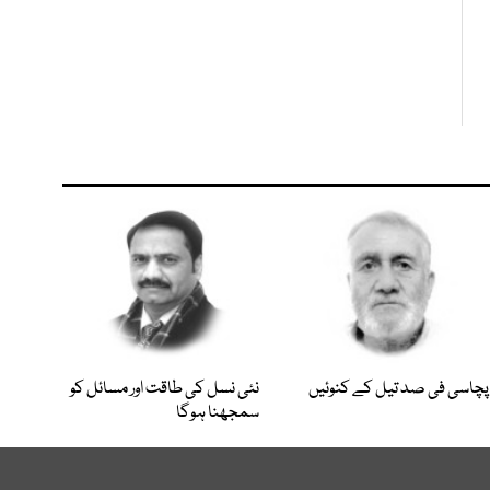
پچاسی فی صد تیل کے کنوئیں
نئی نسل کی طاقت اور مسائل کو
سمجھنا ہوگا