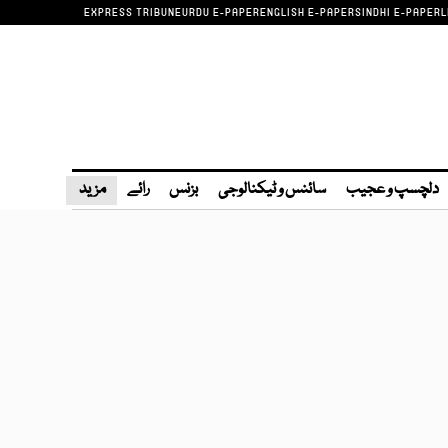
EXPRESS TRIBUNE
URDU E-PAPER
ENGLISH E-PAPER
SINDHI E-PAPER
L
دلچسپ و عجیب
سائنس و ٹیکنالوجی
بزنس
رائے
مزید