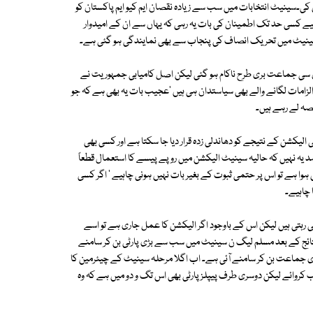
 پی ٹی آئی نے 6سیٹوں پر کامیابی حاصل کی۔سینیٹ انتخابات میں سب سے زیادہ نقصان ایم کیو ایم پاکستان کو
 کسی حد تک اطمینان کی بات یہ رہی کہ یہاں سے ان کے امیدوار
 سینیٹ میں تحریک انصاف کی پنجاب سے بھی نمایندگی ہو گئی ہے۔
ی جماعت بری طرح ناکام ہو گئی لیکن اصل کامیابی جمہوریت نے
لزامات لگانے والے بھی سیاستدان ہی ہیں 'عجیب بات یہ بھی ہے کہ جو
حصہ لے رہے ہیں۔
 الیکشن کے نتیجے کو دھاندلی زدہ قرار دیا جا سکتا ہے اور کسی بھی
 یہ نہیں کہ حالیہ سینیٹ الیکشن میں روپے پیسے کا استعمال قطعاً
ہوا ہے تو اس پر حتمی ثبوت کے بغیر بات نہیں ہونی چاہیے ' اگر کسی
 چاہیے۔
ی رہتی ہیں لیکن اس کے باوجود اگر الیکشن کا عمل جاری ہے تو اسے
تائج کے بعد مسلم لیگ ن سینیٹ میں سب سے بڑی پارٹی بن کر سامنے
ڑی جماعت بن کر سامنے آئی ہے۔ اب اگلا مرحلہ سینیٹ کے چیئرمین کا
روائے لیکن دوسری طرف پیپلز پارٹی بھی اس تگ و دو میں ہے کہ وہ