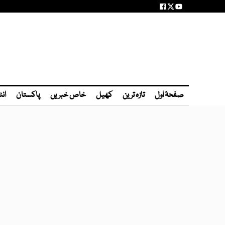
صفحۂ اول
تازہ ترین
کھیل
خاص خبریں
پاکستان
انٹ