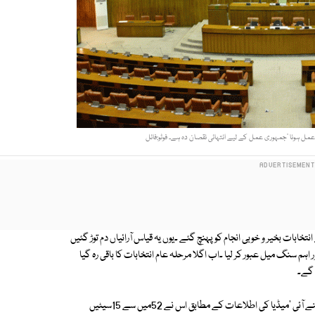
ل ہونا ‘جمہوری عمل کے لیے انتہائی نقصان دہ ہے۔ فوٹو:فائل
ات بخیر و خوبی انجام کو پہنچ گئے ۔یوں یہ قیاس آرائیاں دم توڑ گئیں
 سنگ میل عبور کر لیا ۔اب اگلا مرحلہ عام انتخابات کا باقی رہ گیا
 گے۔
ہفتے کو ہونے والے سینیٹ الیکشن میں مسلم لیگ ن بڑی پارٹی کے طور پر سامنے آئی 'میڈیا کی اطلاعات کے مطابق اس نے 52میں سے 15سیٹیں