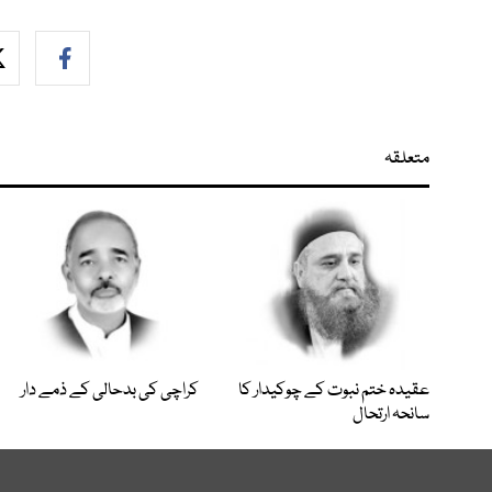
متعلقہ
عقیدہ ختم نبوت کے چوکیدار کا
کراچی کی بدحالی کے ذمے دار
سانحہ ارتحال