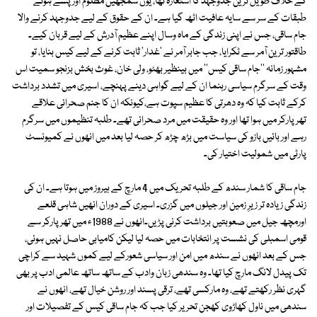
کے خلاف طویل ترین جدوجہد کا استعارہ تھا، یوں سمجھیں مظلوم اور پسے ہوئے
طبقات کے سر سے سایہ عافیت اٹھ گیا ہے۔ ان کے حقوق کے لیے جدوجہد کرنے والا
جام ساقی، جس نے اپنی زندگی کے ماہ وسال اپنے عظیم آدرش کے لیے قربان کیے۔
طاقتور ترین آمر سے ٹکرایا، جب جابر آمر نے 'غدار' ثابت کرنے کے لیے کیس بنایا، تو
مشہور زمانہ ''جام ساقی کیس'' میں بینظیر بھٹو، ولی خان، غوث بخش بزنجو سمیت اس
وقت کے سرگرم سیاسی رہنما ان کے لیے گواہی دینے پہنچے، اسیری میں تشدد برداشت
کرکے ثابت کیا کہ وہ دھرتی کا عظیم سپوت ہے،کیونکہ ان کا جنم صحرائی علاقے
تھرپارکر میں ہوا تھا اور وہ حقیقت میں مرد صحرائی تھے۔ طلبہ تنظیموں میں سرگرم
رہے اور بائیں بازو کی سیاست میں بڑھ چڑھ کر حصہ لیا بعد میں انھوں نے کمیونسٹ
پارٹی میں شمولیت اختیار کی۔
جام ساقی کا شمار سندھ کے طلبہ تحریک میں 4 مارچ کے ہیروز میں ہوتا ہے۔ ان کی
زندگی زیادہ تر زیرِ زمین اور جیلوں میں گزری۔ اسیری کے دوران انھیں شاہی قلعے
اورمچھ جیل میں صعوبتیں برداشت کرنی پڑیں۔انھوں نے 1988ء میں تھرپارکر سے
قومی اسمبلی کی نشست پر انتخابات میں حصہ لیا لیکن کامیابی حاصل نہیں ہوئی،
جس کے بعد انھوں نے سندھ میں امن اور سیاسی شعورکے لیے کموں شہید سے کراچی
تک پیدل لانگ مارچ کیا تھا۔ وہ سندھی زبان وادب کے ساتھ ساتھ عالمی ادب پر بھی
گہری نظر رکھتے تھے، وہ مارکسی تھے، ترقی پسند اور روشن خیال تھے، انھوں نے
سندھی میں ناول کھاڑوی کھجن تحریر کیا جب کہ جام ساقی کیس کے تفصیلات اور