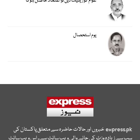
عوام کو ریلیف دیں تو اعتماد حاصل ہوگا
یوم استحصال
express.pk
خبروں اور حالات حاضرہ سے متعلق پاکستان کی
سب سے زیادہ وزٹ کی جانے والی ویب سائٹ ہے۔ اس ویب سائٹ