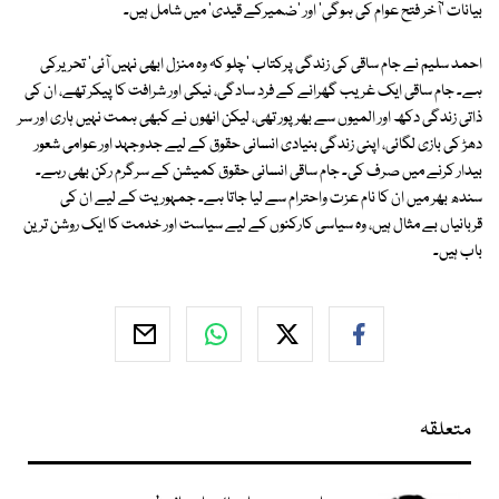
بیانات 'آخر فتح عوام کی ہوگی' اور 'ضمیرکے قیدی' میں شامل ہیں۔
احمد سلیم نے جام ساقی کی زندگی پرکتاب 'چلو کہ وہ منزل ابھی نہیں آئی' تحریرکی
ہے۔ جام ساقی ایک غریب گھرانے کے فرد سادگی، نیکی اور شرافت کا پیکر تھے، ان کی
ذاتی زندگی دکھ اور المیوں سے بھرپور تھی، لیکن انھوں نے کبھی ہمت نہیں ہاری اور سر
دھڑ کی بازی لگائی، اپنی زندگی بنیادی انسانی حقوق کے لیے جدوجہد اور عوامی شعور
بیدار کرنے میں صرف کی۔ جام ساقی انسانی حقوق کمیشن کے سرگرم رکن بھی رہے۔
سندھ بھر میں ان کا نام عزت واحترام سے لیا جاتا ہے۔ جمہوریت کے لیے ان کی
قربانیاں بے مثال ہیں، وہ سیاسی کارکنوں کے لیے سیاست اور خدمت کا ایک روشن ترین
باب ہیں۔
متعلقہ