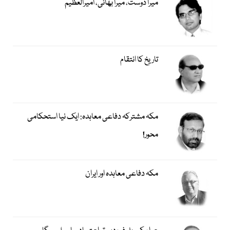
میرا دوست، میرا بھائی، امیرالعظیم
تاریخ کا انتقام
مکہ مشترکہ دفاعی معاہدہ: ایک نیا استحکامی
محور!
مکہ دفاعی معاہدہ اور ایران