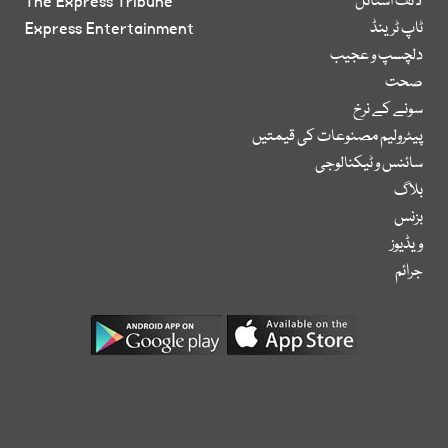
لائف اسٹائل
The Express Tribune
ٹاپ ٹرینڈ
Express Entertainment
دلچسپ و عجیب
صحت
سونے کے نرخ
پیٹرولیم مصنوعات کی قیمتیں
سائنس و ٹیکنالوجی
بلاگ
بزنس
ویڈیوز
جرائم