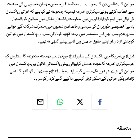
خواتین کے عالمی دن کے حوالے سے منعقدہ تقریب میں مہمان خصوصی کی حیثیت
سے خطاب کرتے ہوئے سیکرٹری خارجہ تہمینہ جنجوعہ نے کہاہے کہ خواتین پاکستان
کی ترقی میں اہم کرداراداکررہی ہیں، حکومت پاکستان ملک میں خواتین کو بااختیار
بنانے' خصوصی طور پر ان کی سیاسی و اقتصادی شعبوں میں متحرک شرکت کے حوالے
سے پرعزم ہے، ابھی اس سلسلے میں بہت کچھ کرناباقی ہے، اب پاکستان میں خواتین
کوجتنی آزادی اوراپنے حقوق حاصل ہیں اتنے پہلے کبھی نہ تھے۔
قبل ازیں امریکا میں پاکستان کے سفیر اعزاز چوہدری نے تہمینہ جنجوعہ کا استقبال کیا
جو سیکرٹری خارجہ کا عہدہ حاصل کرنیوالی پہلی پاکستانی خاتون ہیں۔ پاکستان میں
خواتین کی بڑے عہدوں تک رسائی کو سراہتے ہوئے اعزازچوہدری نے کہاکہ پاکستانی
نژادامریکی خواتین کے ملکی ترقی کیلیے اداکیے گئے کردار کو سراہا۔
متعلقہ