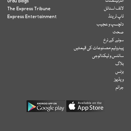
انٹرٹینمنٹ
Urdu Blogs
لائف اسٹائل
The Express Tribune
ٹاپ ٹرینڈ
Express Entertainment
دلچسپ و عجیب
صحت
سونے کے نرخ
پیٹرولیم مصنوعات کی قیمتیں
سائنس و ٹیکنالوجی
بلاگ
بزنس
ویڈیوز
جرائم