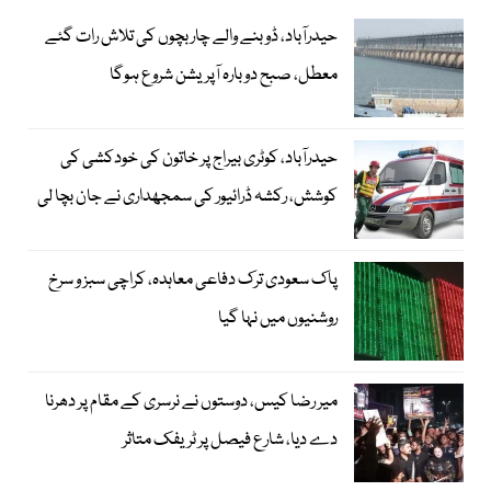
حیدرآباد، ڈوبنے والے چار بچوں کی تلاش رات گئے
معطل، صبح دوبارہ آپریشن شروع ہوگا
حیدرآباد، کوٹری بیراج پر خاتون کی خودکشی کی
کوشش، رکشہ ڈرائیور کی سمجھداری نے جان بچا لی
پاک سعودی ترک دفاعی معاہدہ، کراچی سبز و سرخ
روشنیوں میں نہا گیا
میر رضا کیس، دوستوں نے نرسری کے مقام پر دھرنا
دے دیا، شارع فیصل پر ٹریفک متاثر