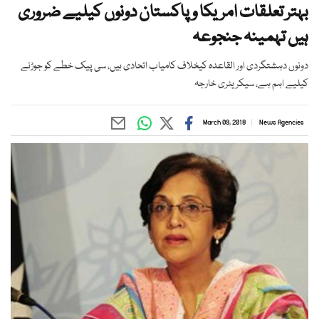
بہتر تعلقات امریکا و پاکستان دونوں کیلیے ضروری
ہیں تہمینہ جنجوعہ
دونوں دہشتگردی اور القاعدہ کیخلاف کامیاب اتحادی ہیں، سی پیک خطے کو جوڑنے
کیلیے اہم ہے، سیکریٹری خارجہ
March 09, 2018
News Agencies