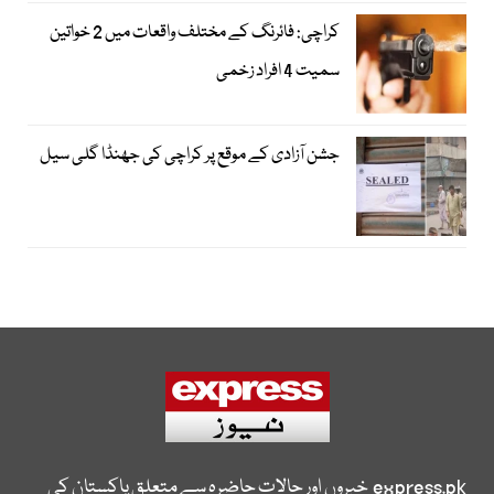
کراچی: فائرنگ کے مختلف واقعات میں 2 خواتین
سمیت 4 افراد زخمی
جشن آزادی کے موقع پر کراچی کی جھنڈا گلی سیل
express.pk
خبروں اور حالات حاضرہ سے متعلق پاکستان کی