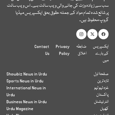
سب سے زیادہ وزٹ کی جانے والی ویب سائٹ ہے۔ اس ویب سائٹ
پر شائع شدہ تمام مواد کے جملہ حقوق بحق ایکسپریس میڈیا
گروپ محفوظ ہیں۔
ایکسپریس
ضابطہ
Privacy
Contact
کے بارے
اخلاق
Policy
Us
میں
صفحۂ اول
Showbiz News in Urdu
تازہ ترین
Sports News in Urdu
غزہ لہو لہو
International News in
پاکستان
Urdu
انٹر نیشنل
Business News in Urdu
کھیل
Urdu Magazine