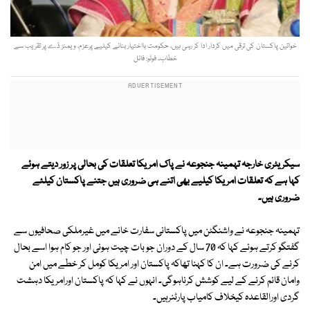
خواتین پاکستان کی ترقی میں کردار ادا کر رہی ہیں، حکومت بااختیار بنانے کیلیے پرعزم، ویمنز ڈے پر تقریب سے
خطاب۔ فوٹو: فائل
سیکریٹری خارجہ تہمینہ جنجوعہ نے پاک امریکا تعلقات کی بحالی پر زور دیتے ہوئے
کہا ہے کہ تعلقات امریکا کیلیے بھی اتنے ہی ضروری ہیں جتنے پاکستان کیلئے
ضروری ہیں۔
تہمینہ جنجوعہ نے واشنگٹن میں پاکستانی سفارت خانے میں غیرملکی صحافیوں سے
گفتگو کرتے ہوئے کہا کہ 70 سال کے دوران جو بات چیت ہوئی اور جو کام ہوا اسے بحال
کرنے کی ضرورت ہے۔ ان کا کہنا تھاکہ پاکستان اور امریکا کومل کر خطے میں امن
وامان قائم کرنے کے لیے کوشش کرناہوگی۔ انہوں نے کہا کہ پاکستان اورامریکا دہشت
گردی اورالقاعدہ کیخلاف کامیاب پارٹنرہیں۔