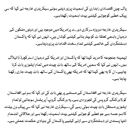
پاک چین اقتصادی راہداری کی اہمیت پرزور دیتے ہوئے سیکریٹری خارجہ نے کہا کہ سی
پیک خطے کوجوڑنے کیلئے بہت اہمیت رکھتاہے۔
سیکریٹری خارجہ دوروزہ سرکاری دورے پرامریکا میں موجود ہیں اور دونوں ملکوں کے
درمیان باہمی تعلقا ت کو بہتر بنانے کیلئے کوشاں ہیں۔ انہوں نے کہا کہ پاکستان
دہشتگردی کے خاتمے کیلئے تمام سخت اقدامات پرزوردیتاہے۔
تہمینہ جنجوعہ کا مزید کہنا تھا کہ پاکستان اور امریکا کے درمیان اسٹرکچرڈ ڈائیلاگ
ہوں۔ انہوں نے کہا کہ ہمیں امریکا کے ساتھ بات چیت میں تمام ایشوز پر بات کرنا
چاہیے۔ ان کا یہ بھی کہنا تھا کہ امریکہ بھی پاکستان کے ساتھ بات چیت جاری رکھنا
چاہتا ہے۔
سیکریٹری خارجہ نے افغانستان کے مسئلے پر بھی بات کی اور کہا کہ ہم نے افغانستان
کو 5 ورکنگ گروپس کی تجویز دی ہے۔ یہ ورکنگ گروپ آپریشنل ہوجائیں تو تمام
ایشوز پر مستقل بات چیت ہوتی رہے گی۔ سیکرٹری خارجہ نے کہا کہ سی پیک ون بیلٹ
کااہم حصہ ہے جو خطے کو جوڑنے کیلئے بہت اہمیت رکھتا ہے اور علاقائی انضمام
انتہا پسندی اور دہشتگردی سے لڑنے کیلیے پاکستان کی بنیادی حکمت عملی ہے۔