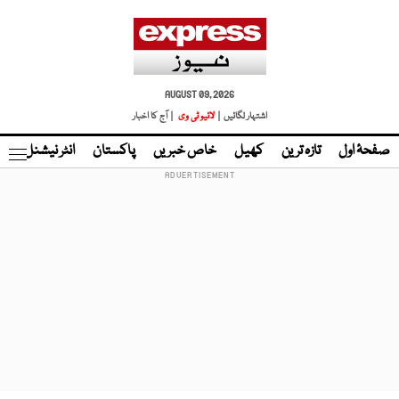
AUGUST 09, 2026
اشتہار لگائیں |
لائیو ٹی وی
| آج کا اخبار
صفحۂ اول
تازہ ترین
کھیل
خاص خبریں
پاکستان
انٹر نیشنل
ٹا