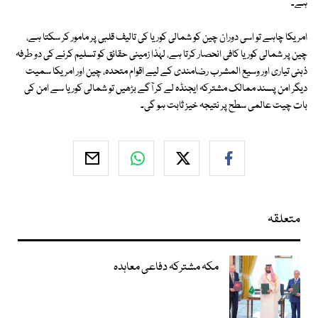
ہے۔
امریکا چاہے تو اسی دوران چین کو شمالی کوریا کی تالیف قلبی پر مامور کر سکتا ہے،
چین پر شمالی کوریا کافی انحصار کرتا ہے، لہٰذا زمینی حقائق کو تسلیم کرنے کی دو طرفہ
ذہنی تیاری اور وسیع المشرب رضامندی کے لیے اقوام متحدہ، چین اور امریکا سمیت
دیگر امن پسند ممالک مشترکہ ایجنڈہ لے کر آگے بڑھیں تو شمالی کوریا سے امن کی
بات چیت عالمی سطح پر نتیجہ خیز ثابت ہو گی۔
متعلقہ
مکہ مشترکہ دفاعی معاہدہ