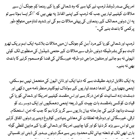
امریکی صدر ڈونلڈ ٹرمپ نے کہا ہے کہ وہ شمالی کوریا کے رہنما کِم جونگ اْن سے
ملاقات کیلیے تیار ہیں جب کہ ٹرمپ کے اپنے الفاظ یہ بھی ہیں کہ ''اگر ایسا ہوتا ہے تو
یہ ان دونوں ممالک کے رہنماؤں کی پہلی ملاقات ہو گی اور شدید تناؤ میں متوقع طور
پرکمی کا باعث بنے گی۔''
ٹرمپ اور شمالی کوریا کے مرد آہن کم جونگ ان میں ملاقات بلاشبہ ایک اہم بریک تھرو
ثابت ہوگی بشرطیکہ دونوں طرف سے ملاقات کے حتمی شیڈول کی منظوری تک کوئی
انہونی نہ ہو جائے اور متلون مزاجی دو طرفہ خیرسگالی کی فضا کو مسموم کرنے کا باعث
بھی نہ بنے۔
یہ ایک ناقابل تردید حقیقت ہے کہ دنیا ایک اور نائن الیون کی متحمل نہیں ہو سکتی،
ایٹمی ہتھیاروں کی اندھا دھند تیاریوں کے ہولناک نیوکلیئر منظر نامہ میں دکھی اور
دہشت زدہ انسانیت کو امن درکار ہے اور اس مقصد کیلیے امریکا اور شمالی کوریا کی
قیادت کوکسی بامقصد بات چیت کے ذریعہ ایٹمی دھمکیوں اور ایک دوسرے کو
نیست ونابود کرنے کی جارحانہ بیان بازیوں سے گریز کرنا ہو گا جب کہ امن، استحکام،
ترقی، خیرسگالی اور دوطرفہ تعلقات کی معاشی بنیادوں کوفروغ دینے پر دونوں اتفاق کرتے
ہیں تو اس سے بڑھ کر دنیا کو اور کیا چاہیے، امریکا اور شمالی کوریا کے مابین لفظی گولہ
باری ابھی تک تو شعلہ بیانی تک محدود رہی ہے مگر دونوں صدور کی ذہنی اور نفسیاتی