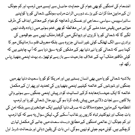
انضمام کی امنگوں کو بھی عوام کی حمایت حاصل ہے ایسے میں ٹرمپ اور کم جونگ
ان کے مابین مذاکرات کے بڑے دوررس اثرات مرتب ہونگے، شمالی کوریا کواپنے
سائبراسپیس، سیاسی، سماجی اور عسکری ڈھانچہ کو عوام کے معاشی اہداف کی طرف
موڑنے میں یقینی مدد ملے گی اور اس مغالطہ کو بھی ختم ہونے میں زیادہ وقت نہیں
لگے گا کہ شمالی کوریا کریزی اور دیوانگی میں گرفتار ملک نہیں ہے جو قوموں کی
برادری سے الگ تھلگ کوئی غیر انسانی جزیرہ ہے، بلکہ معروف فلم ساز مائیکل مور کا
کہنا ہے کہ شمالی کوریا نے دنیا بھر کے ملکوں کو یہ سبق دیا ہے کہ آپ چاہتے ہیں کہ
کوئی طاقتور ملک آپ کے خلاف جارحیت سے باز رہے تو تھوڑے بہت ایٹمی ہتھیار پاس
رکھ لو۔
بلاشبہ شمالی کوریا میں بھی انسان بستے ہیں اور امریکا کو کوریا سمیت دنیا بھر میں
جنگوں اور شورشوں کے خاتمہ کیلیے ایٹمی ہتھیاروں کی تحدید اور پھر ان کے مکمل
خاتمہ کا ایک عہدسازمعاہدہ کرکے انسانیت کو درپیش ایٹمی جنگوں سے ہونے والی
ہلاکتوں سے نجات دلانے میں پیش رفت کرنا ہو گی، بہرحال شمالی کوریا اور ٹرمپ
انتظامیہ کے مابین مجوزہ ملاقات نہ صرف دنیا کیلیے ایک خوشخبری ہے بلکہ امن کی
بات جنگ اور نیوکلیئر تباہ کاریوں پر غالب آسکے گی۔ لیکن سوال یہ ہے کہ کیا ٹرمپ
اور کم جونگ ان عالمی امنگوں کے مطابق درست سمت میں جانے کی مکمل تیاری
کرچکے ہیں، کوئی مہم جوئی تو نہیں ہوگی، اس بات کی یقین دہانی اور ضمانت شرط اول