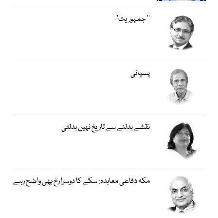
’’ جمہوریت‘‘
پسپائی
نقشے بدلنے سے تاریخ نہیں بدلتی
مکہ دفاعی معاہدہ: سکے کا دوسرا رخ بھی واضح رہے