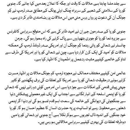
سے جلد ملنا چاہتا ہے، ملاقات کا وقت اور جگہ کا اعلان بعد میں کیا جائے گا۔ جنوبی
کوریا کے سلامتی کے شعبے کے سربراہ چْنگ اوئی یونگ کے مطابق صدر ٹرمپ نے کِم
جونگ اْن کی دعوت پر رواں برس مئی میں اس ملاقات پر رضامندی ظاہر کر دی ہے۔
جنوبی کوریا کے صدر مون جے اِن نے امید ظاہر کی ہے کہ اس متوقع سربراہی کانفرنس
سے جزیرہ نما کوریا کو جوہری ہتھیاروں سے پاک کرنے کی راہ ہموار ہو گی۔ جرمن
چانسلر نے شمالی کوریائی رہنما کِم جونگ اْن اور امریکی صدر ڈونلڈ ٹرمپ کی ممکنہ
ملاقات کو 'امید کی ایک کرن' قرار دیا ہے۔ چین نے شمالی کوریا اور امریکا کی طرف سے
تناؤ کے خاتمے کیلیے مثبت ردعمل پر اطمینان کا اظہار کیا ہے۔
عالمی امن کیلیے مختلف ممالک نے مجوزہ ٹرمپ کم جونگ ملاقات پر اظہار مسرت
کرتے ہوئے درحقیقت شمالی کوریا سے امریکا کے تعلقات کی برف پگھلنے کو کثیر
جہتی پیش قدمی کے امکانات سے جوڑ دیا ہے، اس امر میں کوئی دو رائے نہیں کہ شمالی
کوریا کو ایٹمی اسلحہ کے انبار لگانے سے اجتناب کی ایک غیر معمولی پیشکش دنیا
سے جنگجوئی کی دیوانگی کے خاتمہ کی سمت اہم قدم تصور ہو گی اور دنیا اگر ایٹمی
شعلوں سے محفوظ رہے تو انسانیت پر یہ حضرت انسان کا عظیم احسان ہو گا، کوریا
خود جنگوں کے اندوہ ناک تجربوں سے ہوکر نکلا ہے، آج جنوبی اور شمالی کوریا میں
دوطرفہ تعلقات کی بہتری کیلیے سربراہی ملاقاتیں ہو رہی ہیں۔