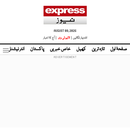
AUGUST 09, 2026
اشتہار لگائیں |
لائیو ٹی وی
| آج کا اخبار
صفحۂ اول
تازہ ترین
کھیل
خاص خبریں
پاکستان
انٹر نیشنل
ٹا