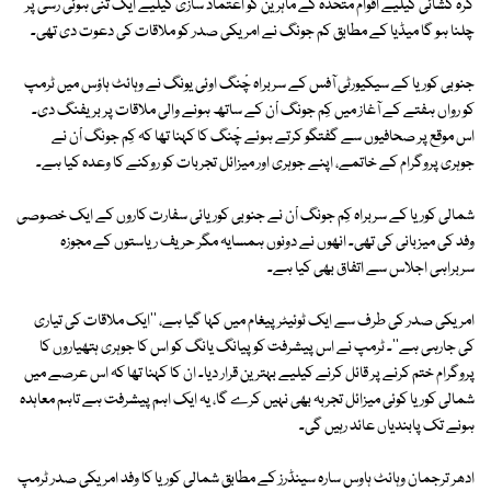
گرہ کشائی کیلیے اقوام متحدہ کے ماہرین کو اعتماد سازی کیلیے ایک تنی ہوئی رسی پر
چلنا ہو گا میڈیا کے مطابق کم جونگ نے امریکی صدر کو ملاقات کی دعوت دی تھی۔
جنوبی کوریا کے سیکیورٹی آفس کے سربراہ چْنگ اوئی یونگ نے وہائٹ ہاؤس میں ٹرمپ
کو رواں ہفتے کے آغاز میں کِم جونگ اْن کے ساتھ ہونے والی ملاقات پر بریفنگ دی۔
اس موقع پر صحافیوں سے گفتگو کرتے ہوئے چْنگ کا کہنا تھا کہ کِم جونگ اْن نے
جوہری پروگرام کے خاتمے، اپنے جوہری اور میزائل تجربات کو روکنے کا وعدہ کیا ہے۔
شمالی کوریا کے سربراہ کِم جونگ اْن نے جنوبی کوریائی سفارت کاروں کے ایک خصوصی
وفد کی میزبانی کی تھی۔ انھوں نے دونوں ہمسایہ مگر حریف ریاستوں کے مجوزہ
سربراہی اجلاس سے اتفاق بھی کیا ہے۔
امریکی صدر کی طرف سے ایک ٹوئیٹر پیغام میں کہا گیا ہے، ''ایک ملاقات کی تیاری
کی جارہی ہے''۔ ٹرمپ نے اس پیشرفت کو پیانگ یانگ کو اس کا جوہری ہتھیاروں کا
پروگرام ختم کرنے پر قائل کرنے کیلیے بہترین قرار دیا۔ ان کا کہنا تھا کہ اس عرصے میں
شمالی کوریا کوئی میزائل تجربہ بھی نہیں کرے گا، یہ ایک اہم پیشرفت ہے تاہم معاہدہ
ہونے تک پابندیاں عائد رہیں گی۔
ادھر ترجمان وہائٹ ہاوس سارہ سینڈرز کے مطابق شمالی کوریا کا وفد امریکی صدر ٹرمپ