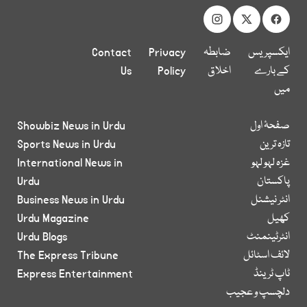
ایکسپریس
ضابطہ
Privacy
Contact
کے بارے
اخلاق
Policy
Us
میں
صفحۂ اول
Showbiz News in Urdu
تازہ ترین
Sports News in Urdu
غزہ لہو لہو
International News in
پاکستان
Urdu
انٹر نیشنل
Business News in Urdu
کھیل
Urdu Magazine
انٹرٹینمنٹ
Urdu Blogs
لائف اسٹائل
The Express Tribune
ٹاپ ٹرینڈ
Express Entertainment
دلچسپ و عجیب