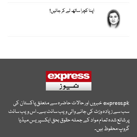
اپنا کچرا ساتھ لے کر جائیں!
express.pk
خبروں اور حالات حاضرہ سے متعلق پاکستان کی
سب سے زیادہ وزٹ کی جانے والی ویب سائٹ ہے۔ اس ویب سائٹ
پر شائع شدہ تمام مواد کے جملہ حقوق بحق ایکسپریس میڈیا
گروپ محفوظ ہیں۔