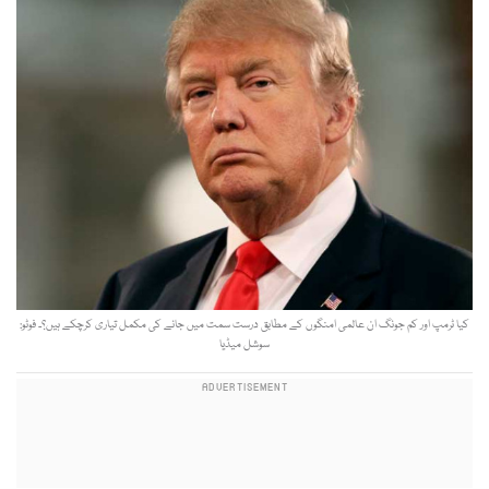
کیا ٹرمپ اور کم جونگ ان عالمی امنگوں کے مطابق درست سمت میں جانے کی مکمل تیاری کرچکے ہیں؟۔ فوٹو:
سوشل میڈیا