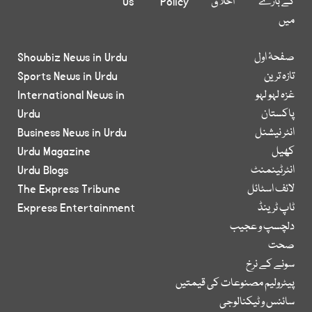
کے بارے
اخلاق
Policy
Us
میں
صفحۂ اول
Showbiz News in Urdu
تازہ ترین
Sports News in Urdu
غزہ لہو لہو
International News in
پاکستان
Urdu
انٹر نیشنل
Business News in Urdu
کھیل
Urdu Magazine
انٹرٹینمنٹ
Urdu Blogs
لائف اسٹائل
The Express Tribune
ٹاپ ٹرینڈ
Express Entertainment
دلچسپ و عجیب
صحت
سونے کے نرخ
پیٹرولیم مصنوعات کی قیمتیں
سائنس و ٹیکنالوجی