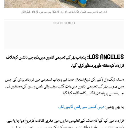
ڈی جے نائٹس سے طلبا و طالبات بے راہ روی کا شکار ہورہے ہیں، قرارداد . فوٹو:فائل
LOS ANGELES:
پنجاب بھر کے تعلیمی اداروں میں ڈی جے نائٹس کیخلاف
قرارداد کو متفقہ طور پر منظور کرلیا گیا۔
مسلم لیگ (ن) کے رکن شیخ اعجاز احمد نے پنجاب اسمبلی میں قرارداد پیش کی جس
میں صوبے بھر کے تعلیمی اداروں میں رات گئے ہونے والی رقص و سرور کی محفلوں ڈی
جے نائٹس پر پابندی لگانے کا مطالبہ کیا گیا۔
یہ بھی پڑھیں:
درس گاہوں سے رقص گاہوں تک
قرارداد میں کہا گیا کہ ملک کے تعلیمی اداروں میں مغربی ثقافت کو فروغ دیا جارہا ہے،
ڈی جے نائٹس سے طلبا و طالبات بے راہ روی کا شکار ہورہے ہیں۔ پنجاب اسمبلی نے