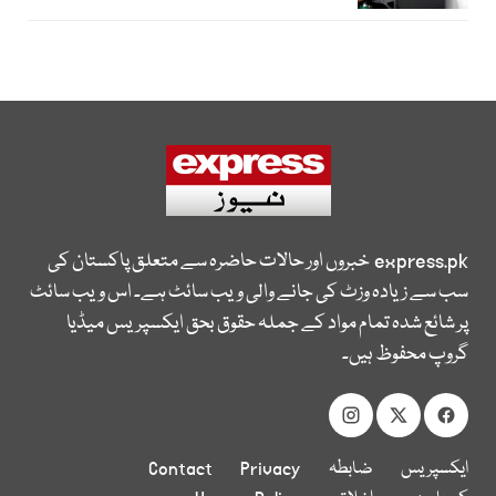
express.pk
خبروں اور حالات حاضرہ سے متعلق پاکستان کی
سب سے زیادہ وزٹ کی جانے والی ویب سائٹ ہے۔ اس ویب سائٹ
پر شائع شدہ تمام مواد کے جملہ حقوق بحق ایکسپریس میڈیا
گروپ محفوظ ہیں۔
ایکسپریس
ضابطہ
Privacy
Contact