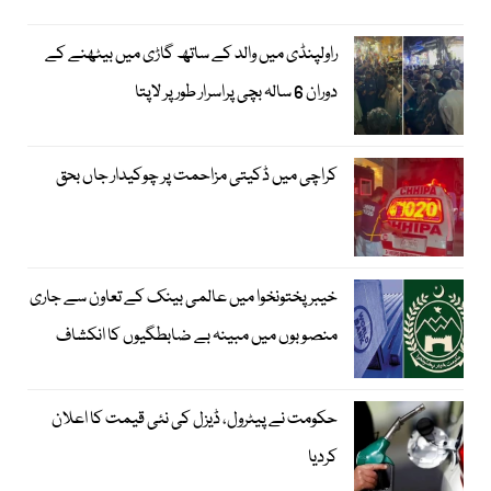
راولپنڈی میں والد کے ساتھ گاڑی میں بیٹھنے کے
دوران 6 سالہ بچی پراسرار طور پر لاپتا
کراچی میں ڈکیتی مزاحمت پر چوکیدار جاں بحق
خیبرپختونخوا میں عالمی بینک کے تعاون سے جاری
منصوبوں میں مبینہ بے ضابطگیوں کا انکشاف
حکومت نے پیٹرول، ڈیزل کی نئی قیمت کا اعلان
کردیا