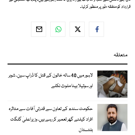
قرارداد کو متفقہ طور پر منظور کرلیا۔
متعلقہ
لاہور میں 40 سالہ خاتون کے قتل کا ڈراپ سین، شوہر
اور سوتیلا بیٹا ملوث نکلے
حکومت سندھ کے تعاون سے قدرتی آفات سے متاثرہ
افراد کیلئے گھر تعمیر کر رہے ہیں، وزیراعلیٰ گلگت
بلتستان