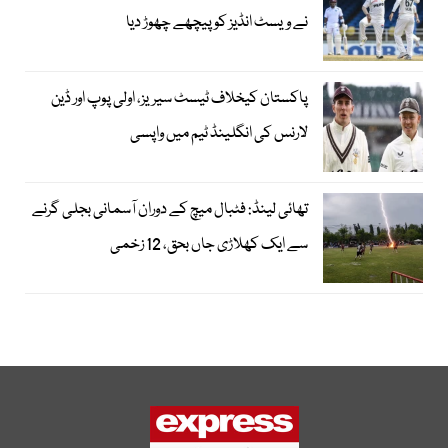
نے ویسٹ انڈیز کو پیچھے چھوڑ دیا
پاکستان کیخلاف ٹیسٹ سیریز، اولی پوپ اور ڈین
لارنس کی انگلینڈ ٹیم میں واپسی
تھائی لینڈ: فٹبال میچ کے دوران آسمانی بجلی گرنے
سے ایک کھلاڑی جاں بحق، 12 زخمی