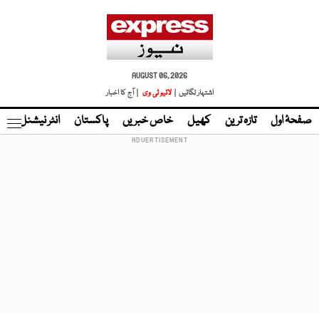
AUGUST 06, 2026
اشتہار لگائیں |
لائیو ٹی وی
| آج کا اخبار
صفحۂ اول
تازہ ترین
کھیل
خاص خبریں
پاکستان
انٹر نیشنل
ٹا