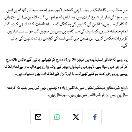
اس حوالے سے گفتگوکرتے ہوئے ڈپٹی کمشنر لاہورسمیر احمد سید نے کہاکہ پی ایس
ایل میچز کی تیاریاں شروع کر دی ہیں، واسا، ایل ڈبلیو ایم سی کے ملازمین صفائی ستھرائی
کا کام کر ہے ہیں، شائقین کی گاڑیوں کی پارکنگ کیلیے انتظامات کا آغاز بھی کر دیا گیا،
تمام متعلقہ افسروں کو ہدایت کی ہے کہ وہ پی ایس ایل میچوں کے حوالے سے تیاریوں
کو بر وقت مکمل کریں، اس ضمن میں کسی قسم کی کوتاہی برداشت نہیں کی جائے
گی۔
یاد رہے کہ قذافی اسٹیڈیم میں میچز 20 اور 21 مارچ کو کھیلے جائیں گے،فائنل 25مارچ
کو کراچی میں ہونا ہے، لاہور میں شیڈول میچز کے ایک ہزار روپے مالیت والے تمام ٹکٹ
پہلے روز ہی فروخت ہوگئے تھے تاہم 4 اور 6ہزار کے ٹکٹ اب بھی دستیاب ہیں۔
ذرائع کے مطابق مہنگے ٹکٹوں میں شائقین زیادہ دلچسپی نہیں لے رہے جب کہ گزشتہ
سال پی ایس ایل ٹو کے فائنل میں بھی یہی صورتحال تھی۔