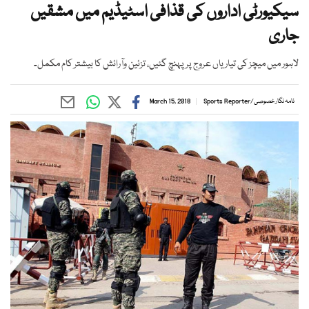
سیکیورٹی اداروں کی قذافی اسٹیڈیم میں مشقیں
جاری
لاہور میں میچز کی تیاریاں عروج پر پہنچ گئیں، تزئین وآرائش کا بیشتر کام مکمل۔
نامہ نگار خصوصی
/
Sports Reporter
March 15, 2018