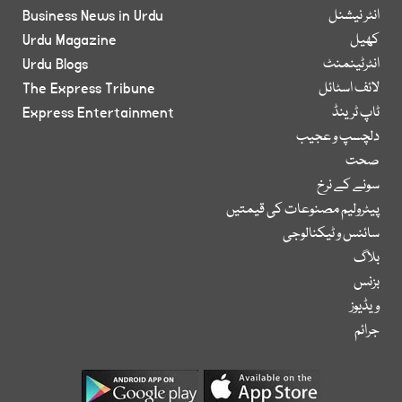
انٹر نیشنل
Business News in Urdu
کھیل
Urdu Magazine
انٹرٹینمنٹ
Urdu Blogs
لائف اسٹائل
The Express Tribune
ٹاپ ٹرینڈ
Express Entertainment
دلچسپ و عجیب
صحت
سونے کے نرخ
پیٹرولیم مصنوعات کی قیمتیں
سائنس و ٹیکنالوجی
بلاگ
بزنس
ویڈیوز
جرائم