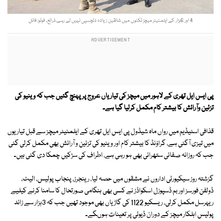
4 اور 6ہزار کے ایلمنیٹر میچز ٹکٹوں میں شائقین زیادہ دلچسپی نہیں لے رہے،ذرائع۔ فوٹو: فائل
پی ایس ایل تھری کے لاہور میں میچز کی تیاریاں عروج پر پہنچ گئیں جب کہ وینیو کی
تزئین وآرائش کا بیشتر کام مکمل کرلیا گیا ہے۔
قذافی اسٹیڈیم میں رواں ماہ شیڈول پی ایس ایل تھری کے ایلمنیٹر میچز سے قبل تیاریوں
میں تیزی آگئی ہے، گراؤنڈ کا بیشتر کام اور وینیو کی تزئین و آرائش بھی مکمل کرلی گئی
جب کہ روزانہ صفائی ستھرائی بھی ہو رہی ہے، اطراف کی سڑکیں چمکا دی گئی ہیں۔
گزشتہ روز سیکیورٹی اداروں نے مشقوں میں حصہ لیا، رینجرز، پنجاب پولیس، الیٹ،
ڈولفن فورسز اور بم ڈسپوزل اسکواڈز نے کسی بھی ہنگامی صورتحال کا سامنا کرنے کیلیے
ریہرسل مکمل کرلی، ریسکیو 1122 کی گاڑیاں بھی موجود تھیں جب کہ 3ہزار سے زائد
پولیس اہلکار میچز کے دوران ڈیوٹی پر تعینات ہوںگے۔