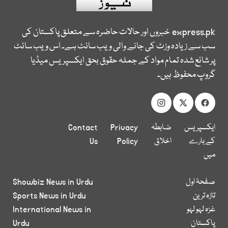
express.pk
خبروں اور حالات حاضرہ سے متعلق پاکستان کی
سب سے زیادہ وزٹ کی جانے والی ویب سائٹ ہے۔ اس ویب سائٹ
پر شائع شدہ تمام مواد کے جملہ حقوق بحق ایکسپریس میڈیا
گروپ محفوظ ہیں۔
ایکسپریس
ضابطہ
Privacy
Contact
کے بارے
اخلاق
Policy
Us
میں
صفحۂ اول
Showbiz News in Urdu
تازہ ترین
Sports News in Urdu
غزہ لہو لہو
International News in
پاکستان
Urdu