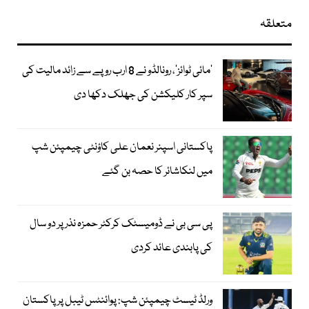
متعلقہ
’مائی ٹوائز‘، رونالڈو نے 8 ارب روپے سے زائد مالیت کی
سپر کار کلیکشن کی جھلک دکھا دی
پاکستانی اسپنر نعمان علی کاؤنٹی چیمپئن شپ
میں لنکاشائر کا حصہ بن گئے
پی سی بی نے ڈومیسٹک کرکٹر حمزہ نذر پر دو سال
کی پابندی عائد کردی
ورلڈ ٹیسٹ چیمپئن شپ: پوائنٹس ٹیبل پر پاکستان