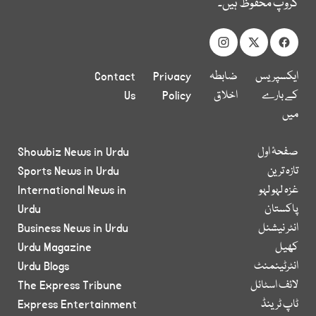
گروپ محفوظ ہیں۔
ایکسپریس
ضابطہ
Privacy
Contact
کے بارے
اخلاق
Policy
Us
میں
صفحۂ اول
Showbiz News in Urdu
تازہ ترین
Sports News in Urdu
غزہ لہو لہو
International News in
پاکستان
Urdu
انٹر نیشنل
Business News in Urdu
کھیل
Urdu Magazine
انٹرٹینمنٹ
Urdu Blogs
لائف اسٹائل
The Express Tribune
ٹاپ ٹرینڈ
Express Entertainment