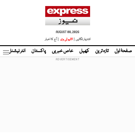
AUGUST 08, 2026
اشتہار لگائیں |
لائیو ٹی وی
| آج کا اخبار
صفحۂ اول
تازہ ترین
کھیل
خاص خبریں
پاکستان
انٹر نیشنل
ٹا