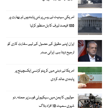
امریکی سینیٹ نے روس پر نئی پابندیوں اور بھارت پر
100 فیصد ٹیرف کا بل منظور کرلیا
ایران اپنے حقوق کے حصول کے لیے سفارت کاری کو
ترجیح دیتا ہے، ایرانی صدر
امریکا نے دبئی میں کرپٹو کرنسی ایکسچینج پر
پابندی عائد کردی
حوثیوں کا یمن میں سیکیورٹی فورسز پر حملہ, دو
شہری سمیت 10 افراد ہلاک