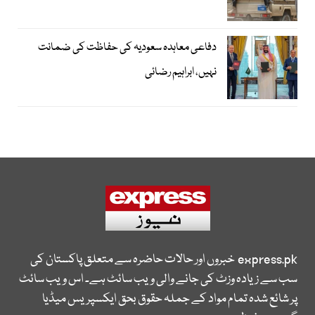
دفاعی معاہدہ سعودیہ کی حفاظت کی ضمانت
نہیں، ابراہیم رضائی
express.pk
خبروں اور حالات حاضرہ سے متعلق پاکستان کی
سب سے زیادہ وزٹ کی جانے والی ویب سائٹ ہے۔ اس ویب سائٹ
پر شائع شدہ تمام مواد کے جملہ حقوق بحق ایکسپریس میڈیا