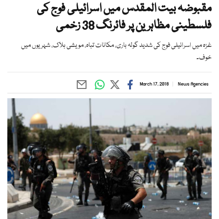
مقبوضہ بیت المقدس میں اسرائیلی فوج کی
فلسطینی مظاہرین پر فائرنگ 38 زخمی
غزہ میں اسرائیلی فوج کی شدید گولہ باری، مکانات تباہ، مویشی ہلاک، شہریوں میں
خوف۔
March 17, 2018
News Agencies