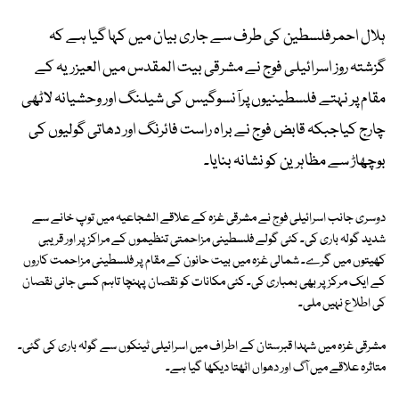
ہلال احمرفلسطین کی طرف سے جاری بیان میں کہا گیا ہے کہ
گزشتہ روز اسرائیلی فوج نے مشرقی بیت المقدس میں العیزریہ کے
مقام پر نہتے فلسطینیوں پرآنسوگیس کی شیلنگ اور وحشیانہ لاٹھی
چارج کیاجبکہ قابض فوج نے براہ راست فائرنگ اور دھاتی گولیوں کی
بوچھاڑ سے مظاہرین کو نشانہ بنایا۔
دوسری جانب اسرائیلی فوج نے مشرقی غزہ کے علاقے الشجاعیہ میں توپ خانے سے
شدید گولہ باری کی۔ کئی گولے فلسطینی مزاحمتی تنظیموں کے مراکز پر اور قریبی
کھیتوں میں گرے۔ شمالی غزہ میں بیت حانون کے مقام پر فلسطینی مزاحمت کاروں
کے ایک مرکز پر بھی بمباری کی۔ کئی مکانات کو نقصان پہنچا تاہم کسی جانی نقصان
کی اطلاع نہیں ملی۔
مشرقی غزہ میں شہدا قبرستان کے اطراف میں اسرائیلی ٹینکوں سے گولہ باری کی گئی۔
متاثرہ علاقے میں آگ اور دھواں اٹھتا دیکھا گیا ہے۔