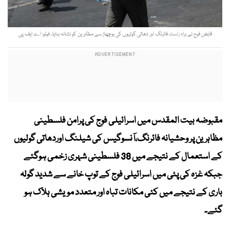
قابض فوج نے براہ راست فائرنگ اور دھاتی گولیوں کی بوچھاڑ سے مظاہرین کو نشانہ بنایا۔ فوٹو: اے ایف پی
مقبوضہ بیت المقدس میں اسرائیلی فوج کی پرامن فلسطینی
مظاہرین پر وحشیانہ فائرنگ،آنسوگیس کی شیلنگ اوردھاتی گولیوں
کے استعمال کے نتیجے میں 38 فلسطینی شہری زخمی ہوگئے
جبکہ غزہ کی پٹی میں اسرائیلی فوج کے توپ خانے سے شدید گولہ
باری کے نتیجے میں کئی مکانات تباہ اور متعدد مویشی ہلاک ہو
گئے۔