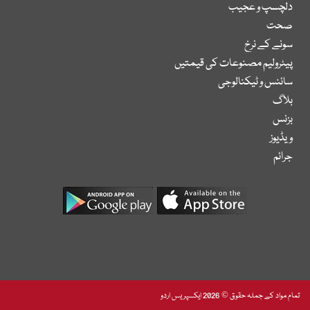
دلچسپ و عجیب
صحت
سونے کے نرخ
پیٹرولیم مصنوعات کی قیمتیں
سائنس و ٹیکنالوجی
بلاگ
بزنس
ویڈیوز
جرائم
تمام مواد کے جملہ حقوق © 2026 ایکسپریس اردو