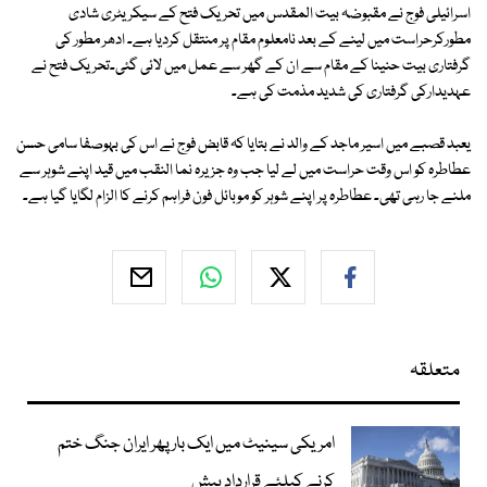
اسرائیلی فوج نے مقبوضہ بیت المقدس میں تحریک فتح کے سیکریٹری شادی
مطورکرحراست میں لینے کے بعد نامعلوم مقام پر منتقل کردیا ہے۔ ادھر مطور کی
گرفتاری بیت حنینا کے مقام سے ان کے گھر سے عمل میں لائی گئی۔تحریک فتح نے
عہدیدارکی گرفتاری کی شدید مذمت کی ہے۔
یعبد قصبے میں اسیر ماجد کے والد نے بتایا کہ قابض فوج نے اس کی بہوصفا سامی حسن
عطاطرہ کو اس وقت حراست میں لے لیا جب وہ جزیرہ نما النقب میں قید اپنے شوہر سے
ملنے جا رہی تھی۔ عطاطرہ پر اپنے شوہر کو موبائل فون فراہم کرنے کا الزام لگایا گیا ہے۔
متعلقہ
امریکی سینیٹ میں ایک بار پھر ایران جنگ ختم
کرنے کیلئے قرارداد پیش