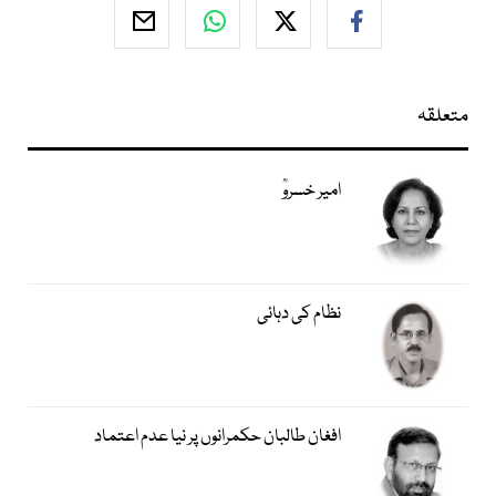
متعلقہ
امیر خسروؒ
نظام کی دہائی
افغان طالبان حکمرانوں پر نیا عدم اعتماد