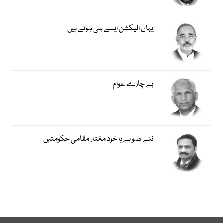
یہاں الیکشن ایسے ہی ہوتے ہیں
بے چارے عوام
نئے صوبے یا خود مختار مقامی حکومتیں