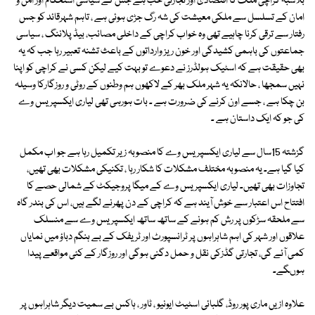
بلاشبہ کراچی ملک کا اقتصادی اور تجارتی حب ہے جس کے سیاسی استحکام اور امن و
امان کے تسلسل سے ملکی معیشت کی شہ رگ جڑی ہوئی ہے ، تاہم شہرقائد کو جس
رفتار سے ترقی کرنا چاہیے تھی وہ خواب کراچی کے داخلی مصائب، بیڈ پلاننگ ، سیاسی
جماعتوں کی باہمی کشیدگی اور خون ریز وارداتوں کے باعث تشنہ تعبیر رہا جب کہ یہ
بھی حقیقت ہے کہ اسٹیک ہولڈرز نے دعوے تو بہت کیے لیکن کسی نے کراچی کو اپنا
نہیں سمجھا ، حالانکہ یہ شہر ملک بھر کے لاکھوں ہم وطنوں کے روٹی و روزگارکا وسیلہ
بن چکا ہے ، جسے اون کرنے کی ضرورت ہے ۔ بات ہورہی تھی لیاری ایکسپریس وے
کی جو کہ ایک داستان ہے ۔
گزشتہ 15سال سے لیاری ایکسپریس وے کا منصوبہ زیر تکمیل رہا ہے جو اب مکمل
کیا گیا ہے۔ یہ منصوبہ مختلف مشکلات کا شکار رہا ، تکنیکی مشکلات بھی تھیں،
تجاوزات بھی تھیں۔ لیاری ایکسپریس وے کے میگا پروجیکٹ کے شمالی حصے کا
افتتاح اس اعتبار سے خوش آیند ہے کہ کراچی کے دن پھرنے لگے ہیں، اس کی بندر گاہ
سے ملحقہ سڑکوں پر رش کم ہونے کے ساتھ ساتھ ایکسپریس وے سے منسلک
علاقوں اور شہر کی اہم شاہراہوں پر ٹرانسپورٹ اور ٹریفک کے بے ہنگم دباؤ میں نمایاں
کمی آئے گی، تجارتی گڈزکی نقل و حمل دگنی ہوگی اور روزگار کے کئی مواقعے پیدا
ہوںگے۔
علاوہ ازیں ماری پور روڈ، گلبائی اسٹیٹ ایونیو ، ٹاور ، ہاکس بے سمیت دیگر شاہراہوں پر