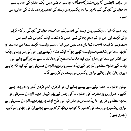
اور پرانے قابضین کا یہی مشترکہ مطالبہ رہا ہے ماضی میں ایک حلقع کی جانب سے
ماحولیاتی آلودگی کے نام پر لیاری ایکسپریس وے کی تعمیر پر مخالفت کی جاتی رہی
ہے۔
یاد رہے کہ لیاری ایکسپریس وے کی تعمیرکے خلاف ماحولیاتی آلودگی پر کام کرنے
والی کچھ این جی اوز نے مہم چلائی تھی جس کا مقصد ایک کمپنی کے لیے اس
منصوبے کا ٹینڈر نہ ملنا تھا ۔ان مخالفین میں لیاری سے وابستہ کچھ سماجی ادارے اور
کچھ سماجی شخصیات وابستہ تھے جو آج ایک مقام رکھتے ہیں جن کی سر پرستی ایک
بین الاقوامی سماجی ادارہ کررہا تھا مختلف سطح کی مخالفت سے عاجز آنے والے اس
وقت کے بلدیہ عظمیٰ کراچی کے ایڈ منسٹریٹر فہیم الزمان صدیقی نے کہا تھا کہ چاہے
میری جان چلی جائے لیاری ایکسپریس وے بن کر رہے گا ۔
لیکن حکومت ختم ہونے سے پہلے پہلے ان کی نوکری ختم کردی گئی وہ امریکا چلے
گئے ۔ جنرل پرویز مشرف کی حکومت آئی جس نے پھر کپیٹن فہیم الزمان صدیقی کو
بلدیہ عظمیٰ کراچی کا ایڈمنسٹریٹر مقررکیا اس طرح ایک بار پھر فہیم الزمان صدیقی نے
لیاری ایکسپریس وے کی تعمیر کا خواب دیکھا تو تعبیر سے پہلے ان کی چھٹی ہوگئی۔
(جاری ہے )