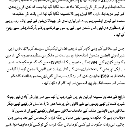
سطح پر 3ارب22 کروڑ50لاکھ روپے میں زائد لگی تھی اور منصوبے کا تکمیل عرصہ
سائٹ اینڈ اوورکرنے کی تاریخ سے36 ماہ عرصہ لگایا گیا تھا جب کہ ندی کی رخ بندی
کے لیے مزید ایک ارب 85کروڑروپے کا تخمینہ لگایا گیا تھا، اس وقت کی حکومت
سندھ نے لیاری ایکسپریس وے اور لیاری ندی کی چینالائزیشن کے لیے ایک ارب روپے
کی منظوری دی تھی، اس ضمن میں کے ایم سی نے فرنٹئیر ورکس آرگنائزیشن سے رجوع
کیا تھا ۔
جس نے علاقے کے ہیلی کاپٹر کے ذریعے فضائی ٹیکنیکل سروے کرلیا تھا۔ قبل ازیں
غیر قانونی قابضین بشمول لینڈ مافیا اور سیاست نے ملکر اس عظیم منصوبہ کی راہ میں
رکا وٹیںکھڑی کیں۔1984ء کے منصوبے کا آغاز1994ء میں کیا گیا تو حکومت سندھ
نے ایک آپریشن کے تحت لیاری ندی کے کنارے آباد غیر قانونی قابضین کو ہٹایا گیا اس
وقت تقریبا 1500تجاوزات ندی کے اردگرد سے ہٹائی گئی تھی منصوبہ التواء کا شکار
ہونے کے سبب ایک بار پھر قابضین نے اپنا کام کر دکھایا تھا ۔
ذرایع کے مطابق لسبیلہ اور تین ہٹی پل کے درمیان آٹھ سے دس ہزار کی آبادی تھی جوکہ
غیر پاکستانی تھے جہنوں نے غیر قانونی طور پر شناختی کارڈ حاصل کر رکھے تھے دیگر
علاقوں میں قابضین ملک کے مختلف علاقوں سے تعلق رکھتے تھے ان قابضین کا
موقف رہا ہے کہ حکومت پہلے انھیں متبادل جگہ فراہم کرے اس کے بعد ہمیں ہٹایا
جائے۔ اس وقت حکومت نے کسی کو متبادل جگہ فراہم کی تو کسی کو معاوضہ دیا ، نئے