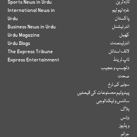
تازہ ترین
Sports News in Urdu
غزہ لہو لہو
International News in
پاکستان
Urdu
انٹر نیشنل
Business News in Urdu
کھیل
Urdu Magazine
انٹرٹینمنٹ
Urdu Blogs
لائف اسٹائل
The Express Tribune
ٹاپ ٹرینڈ
Express Entertainment
دلچسپ و عجیب
صحت
سونے کے نرخ
پیٹرولیم مصنوعات کی قیمتیں
سائنس و ٹیکنالوجی
بلاگ
بزنس
ویڈیوز
جرائم