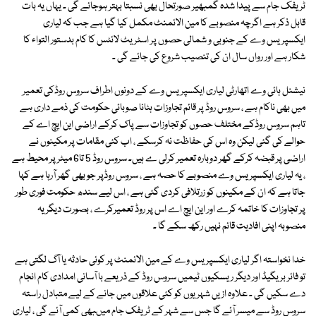
ٹریفک جام سے پیدا شدہ گمبھیر صورتحال بھی نسبتا بہتر ہوجائے گی ۔ یہاں یہ بات
قابل ذکر ہے اگرچہ منصوبے کا مین الائمنٹ مکمل کیا گیا ہے جب کہ لیاری
ایکسپریس وے کے جنوبی و شمالی حصوں پر اسٹریٹ لائٹس کا کام بدستور التواء کا
شکار ہے اور رواں سال ان کی تنصیب شروع کی جائے گی ۔
نیشنل ہائی وے اتھارٹی لیاری ایکسپریس وے کے دونوں اطراف سروس روڈکی تعمیر
میں بھی ناکام ہے ، سروس روڈ پر قائم تجاوزات ہٹانا صوبائی حکومت کی ذمے داری ہے
تاہم سروس روڈکے مختلف حصوں کو تجاوزات سے پاک کرکے اراضی این ایچ اے کے
حوالے کی گئی لیکن وہ اس کی حفاظت نہ کرسکے ، اب کئی مقامات پر مکینوں نے
اراضی پر قبضہ کرکے گھر دوبارہ تعمیر کرلی ے ہیں۔ سروس روڈ 5 تا6 میٹر پر محیط ہے
، یہ لیاری ایکسپریس وے منصوبے کا حصہ ہے ، سروس روڈپر جو بھی گھر آرہا ہے کہا
جاتا ہے کہ ان کے مکینوں کو زرتلافی کردی گئی ہے ، اس لیے سندھ حکومت فوری طور
پر تجاوزات کا خاتمہ کرے اور این ایچ اے اس پر روڈ تعمیرکرے ، بصورت دیگر یہ
منصوبہ اپنی افادیت قائم نہیں رکھ سکے گا ۔
خدا نخواستہ اگر لیاری ایکسپریس وے کے مین الائمنٹ پر کوئی حادثہ یا آگ لگتی ہے
تو فائر بریگیڈ اور دیگر ریسکیوں ٹیمیں سروس روڈ کے ذریعے با آسانی امدادی کام انجام
دے سکیں گی ۔ علاوہ ازیں شہریوں کو کئی علاقوں میں جانے کے لیے متبادل راستہ
سروس روڈ سے میسر آئے گا جس سے شہر کے ٹریفک جام میںبھی کمی آئے گی ، لیاری