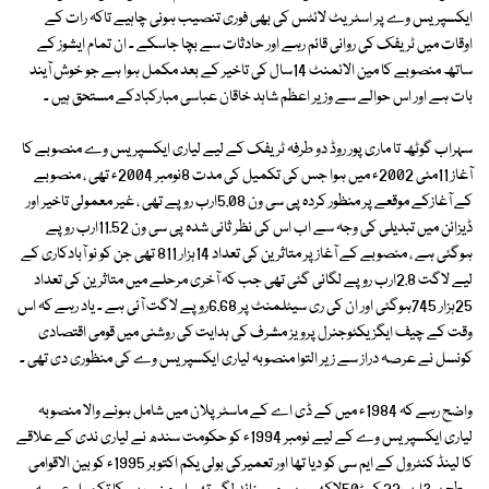
ایکسپریس وے پر اسٹریٹ لائٹس کی بھی فوری تنصیب ہونی چاہیے تاکہ رات کے
اوقات میں ٹریفک کی روانی قائم رہے اور حادثات سے بچا جاسکے ۔ ان تمام ایشوز کے
ساتھ منصوبے کا مین الائمنٹ 14سال کی تاخیر کے بعد مکمل ہوا ہے جو خوش آیند
بات ہے اور اس حوالے سے وزیر اعظم شاہد خاقان عباسی مبارکبادکے مستحق ہیں ۔
سہراب گوٹھ تا ماری پور روڈ دو طرفہ ٹریفک کے لیے لیاری ایکسپریس وے منصوبے کا
آغاز 11مئی 2002ء میں ہوا جس کی تکمیل کی مدت 8نومبر 2004ء تھی ، منصوبے
کے آغازکے موقعے پر منظور کردہ پی سی ون 5.08ارب روپے تھی ، غیر معمولی تاخیر اور
ڈیزائن میں تبدیلی کی وجہ سے اب اس کی نظر ثانی شدہ پی سی ون 11.52ارب روپے
ہوگئی ہے ، منصوبے کے آغاز پر متاثرین کی تعداد 14ہزار 811 تھی جن کو نو آبادکاری کے
لیے لاگت 2.8ارب روپے لگائی گئی تھی جب کہ آخری مرحلے میں متاثرین کی تعداد
25ہزار 745ہوگئی اور ان کی ری سیٹلمنٹ پر 6.68روپے لاگت آئی ہے ۔ یاد رہے کہ اس
وقت کے چیف ایگزیکٹوجنرل پرویز مشرف کی ہدایت کی روشنی میں قومی اقتصادی
کونسل نے عرصہ دراز سے زیر التوا منصوبہ لیاری ایکسپریس وے کی منظوری دی تھی ۔
واضح رہے کہ 1984ء میں کے ڈی اے کے ماسٹر پلان میں شامل ہونے والا منصوبہ
لیاری ایکسپریس وے کے لیے نومبر 1994ء کو حکومت سندھ نے لیاری ندی کے علاقے
کا لینڈ کنٹرول کے ایم سی کو دیا تھا اور تعمیرکی بولی یکم اکتوبر 1995ء کو بین الاقوامی