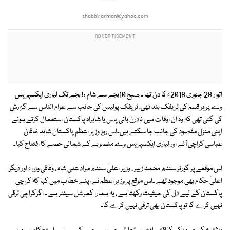
shabbirarman@yahoo.com
اتوار 28 جنوری 2018ء کا دن تھا ۔ صبح 10بجے سے شام 5 بجے تک لیاری ایکسپریس
وے پر ہر قسم کی ٹریفک بند تھی، ٹر یفک پولیس کی جانب سے عوام الناس سے گزارش
کی گئی تھی کہ وہ ان اوقات میں نادرن بائی پاس یا شاہراہ پاکستان استعمال کرتے ہوئے
اپنی منزل مقصود کی جانب جا سکتے ہیں۔اس روز وزیر اعظم پاکستان شاہد خاقان
عباسی کراچی آئے اور لیاری ایکسپریس وے منصوبے کے شمالی حصے کا افتتاح کیا۔
اس موقعے پر گورنر سندھ محمد زبیر ، وزیر اعلیٰ سندھ مراد علی شاہ ، وفاقی وزراء اور دیگر
اعلیٰ حکام بھی موجود تھے ۔اس موقع پر وزیر اعظم نے اپنے خطاب میں کہا کہ کراچی
پاکستان کے لیے دل کی حیثیت رکھتا ہے ، یہ ہمارا کمرشل سینٹر ہے ۔ اگرکراچی ترقی
نہیں کرے گا تو پاکستان بھی ترقی نہیں کرے گا۔