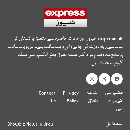
express.pk
خبروں اور حالات حاضرہ سے متعلق پاکستان کی
سب سے زیادہ وزٹ کی جانے والی ویب سائٹ ہے۔ اس ویب سائٹ
پر شائع شدہ تمام مواد کے جملہ حقوق بحق ایکسپریس میڈیا
گروپ محفوظ ہیں۔
ایکسپریس
ضابطہ
Privacy
Contact
کے بارے
اخلاق
Policy
Us
میں
صفحۂ اول
Showbiz News in Urdu