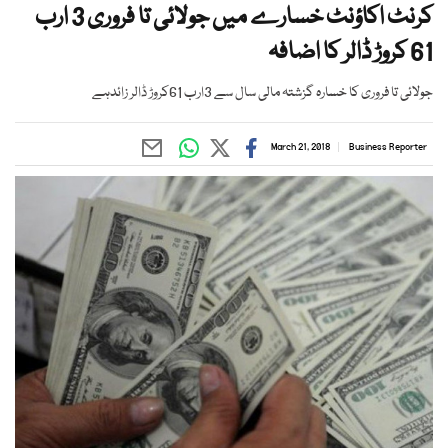
کرنٹ اکاؤنٹ خسارے میں جولائی تا فروری 3 ارب
61 کروڑ ڈالر کا اضافہ
جولائی تا فروری کا خسارہ گزشتہ مالی سال سے 3ارب 61کروڑ ڈالر زائدہے
March 21, 2018
Business Reporter