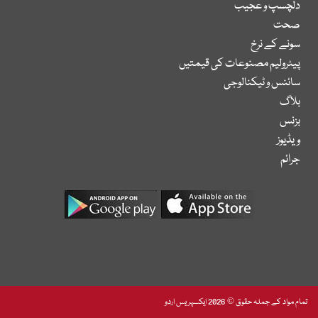
دلچسپ و عجیب
صحت
سونے کے نرخ
پیٹرولیم مصنوعات کی قیمتیں
سائنس و ٹیکنالوجی
بلاگ
بزنس
ویڈیوز
جرائم
تمام مواد کے جملہ حقوق © 2026 ایکسپریس اردو