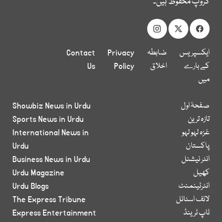
گروپ محفوظ ہیں۔
ایکسپریس
ضابطہ
Privacy
Contact
کے بارے
اخلاق
Policy
Us
میں
صفحۂ اول
Showbiz News in Urdu
تازہ ترین
Sports News in Urdu
غزہ لہو لہو
International News in
پاکستان
Urdu
انٹر نیشنل
Business News in Urdu
کھیل
Urdu Magazine
انٹرٹینمنٹ
Urdu Blogs
لائف اسٹائل
The Express Tribune
ٹاپ ٹرینڈ
Express Entertainment