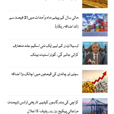
مالی سال کے پہلے ماہ برآمدات میں 31 فیصد سے
زائد اضافہ ریکارڈ
ترسیلاتِ زر کے لیے ایک نئی اسکیم جلد متعارف
کرائی جائے گی، گورنر اسٹیٹ بینک
سونے اور چاندی کی قیمتوں میں اچانک بڑا اضافہ
کراچی کی بندرگاہوں کیلیے تاریخی ٹرانس شپمنٹ
مراعاتی پیکیج، بڑے ریلیف کا اعلان