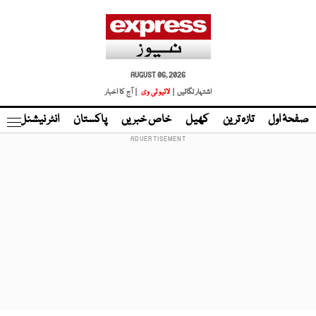
AUGUST 06, 2026
اشتہار لگائیں |
لائیو ٹی وی
| آج کا اخبار
صفحۂ اول
تازہ ترین
کھیل
خاص خبریں
پاکستان
انٹر نیشنل
ٹا