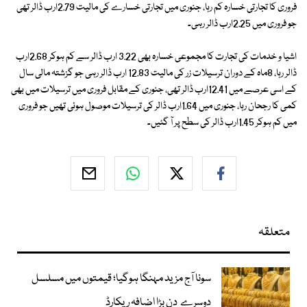
فروری کا تجارتی خسارہ کم رہا، جنوری میں تجارتی خسارے کی مالیت 2.79ارب ڈالر تھی
جو فروری میں 2.25ارب ڈالر رہی۔
اشیا و خدمات کی تجارت کا مجموعی خسارہ بھی 3.22 ارب ڈالر سے کم ہوکر 2.68ارب
ڈالر رہا، 8ماہ کے دوران ترسیلات زر کی مالیت 12.83 ارب ڈالر رہی جو گزشتہ مالی سال
کے اسی عرصے میں 12.41ارب ڈالر تھی، جنوری کے مقابل فروری میں ترسیلات میں بھی
کمی کا رجحان رہا، جنوری میں 1.64ارب ڈالر کی ترسیلات موصول ہوئی تھیں جو فروری
میں کم ہوکر 1.45ارب ڈالر کی سطح پر آ گئیں۔
متعلقہ
سونا آج مزید مہنگا ہوگیا؛ قیمتوں میں مسلسل
دوسرے دن بڑا اضافہ ریکارڈ