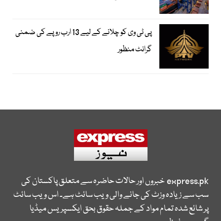
پی ٹی وی کو چلانے کے لیے 13 ارب روپے کی ضمنی
گرانٹ منظور
express.pk
خبروں اور حالات حاضرہ سے متعلق پاکستان کی
سب سے زیادہ وزٹ کی جانے والی ویب سائٹ ہے۔ اس ویب سائٹ
پر شائع شدہ تمام مواد کے جملہ حقوق بحق ایکسپریس میڈیا