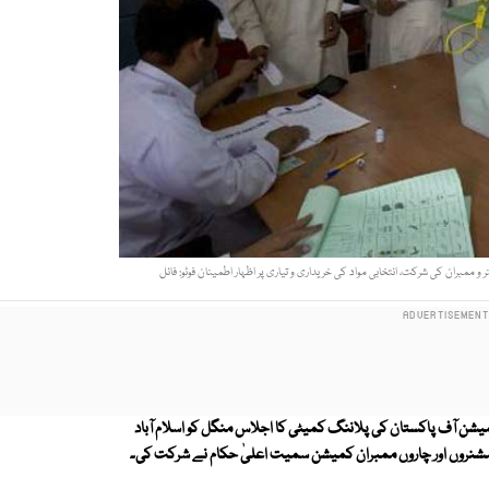
مبران کی شرکت، انتخابی مواد کی خریداری و تیاری پر اظہار اطمینان فوٹو: فائل
ن آف پاکستان کی پلاننگ کمیٹی کا اجلاس منگل کو اسلام آباد
شنروں اور چاروں ممبران کمیشن سمیت اعلیٰ حکام نے شرکت کی۔