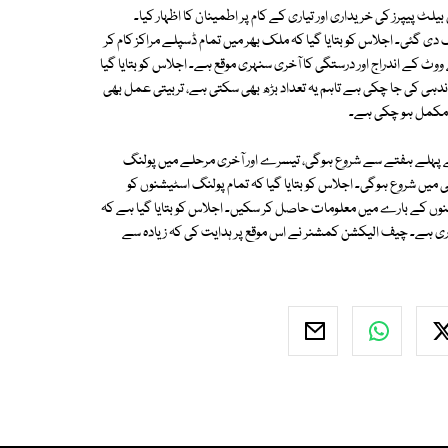
 پیپرز کی خریداری اور تیاری کے کام پر اطمینان کا اظہار کیا۔
 دی گئی۔ اجلاس کو بتایا گیا کہ ملک بھر میں تمام ڈسپلے مراکز کام کر
کیلئے ووٹ کے اندراج اور درستگی کا آخری سنہری موقع ہے۔ اجلاس کو بتایا گیا
 کیلئے89 ہزار 500 پولنگ اسٹیشن کی نشاندہی کی جا چکی ہے تاہم یہ تعداد بڑھ بھی سکتی ہے، تربیتی عمل بھی
گی جو اپریل کے پہلے ہفتے سے شروع ہوگی، تیسرے اور آخری مرحلے میں پولنگ
میں شروع ہوگی۔ اجلاس کو بتایا گیا کہ تمام پولنگ اسٹیشنوں کو
نوں کے بارے میں معلومات حاصل کر سکیں۔ اجلاس کو بتایا گیا ہے کہ
قومی شناختی کارڈ کے حوالے سے مہم 103اضلاع میں جاری ہے۔ چیف الیکشن کمشنر نے اس موقع پر ہدایت کی کہ زیادہ سے