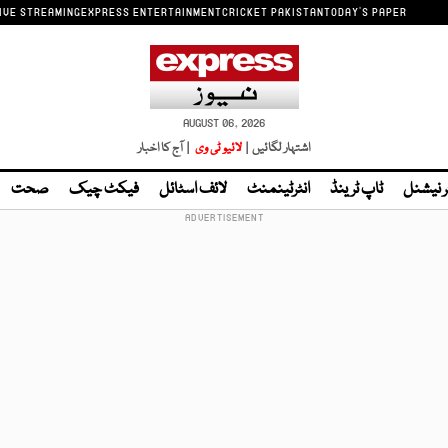
IVE STREAMING
EXPRESS ENTERTAINMENT
CRICKET PAKISTAN
TODAY'S PAPER
AUGUST 06, 2026
اشتہار لگائیں |
لائیو ٹی وی
| آج کا اخبار
ر نیشنل
ٹاپ ٹرینڈ
انٹرٹینمنٹ
لائف اسٹائل
فیکٹ چیک
صحت