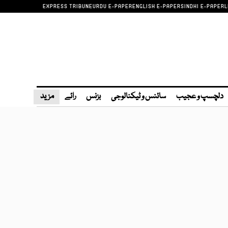
EXPRESS TRIBUNE
URDU E-PAPER
ENGLISH E-PAPER
SINDHI E-PAPER
L
دلچسپ و عجیب
سائنس و ٹیکنالوجی
بزنس
رائے
مزید