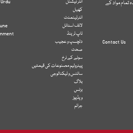
انٹر نیشنل
 Urdu
 تمام مواد کے
کھیل
انٹرٹینمنٹ
لائف اسٹائل
bune
ٹاپ ٹرینڈ
inment
دلچسپ و عجیب
Contact Us
صحت
سونے کے نرخ
پیٹرولیم مصنوعات کی قیمتیں
سائنس و ٹیکنالوجی
بلاگ
بزنس
ویڈیوز
جرائم