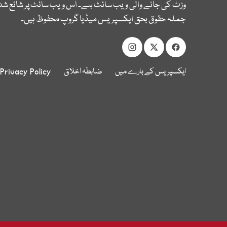
وزٹ کی جانے والی ویب سائٹ ہے۔ اس ویب سائٹ پر شائع شدہ
جملہ حقوق بحق ایکسپریس میڈیا گروپ محفوظ ہیں۔
ایکسپریس کے بارے میں
ضابطہ اخلاق
Privacy Policy