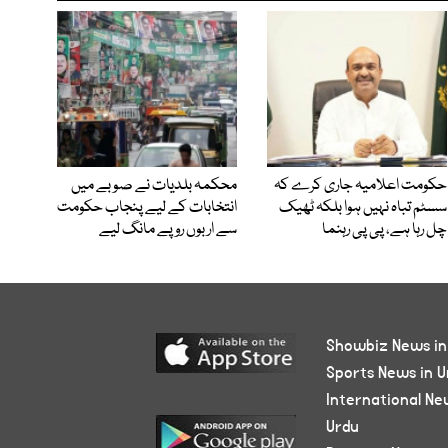
حکومت اعلامیہ جاری کرے کہ
محکمہ بلدیات نے صوبے میں
سسٹم تباہ نہیں ہوا بلکہ ٹھیک
انتخابات کے لیے پنجاب حکومت
چل رہا ہے، پی پی رہنما
سے اربوں روپے مانگ لیے
Showbiz News in
Sports News in U
International Ne
Urdu