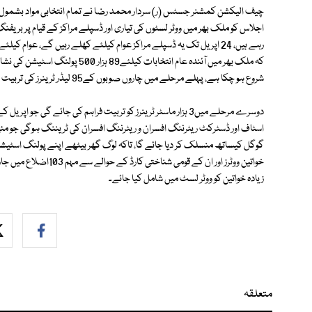
چیف الیکشن کمشنر جسٹس (ر) سردار محمد رضا نے تمام انتخابی مواد بشمول بیلٹ
اجلاس کو ملک بھر میں ووٹر لسٹوں کی تیاری اور ڈسپلے مراکز کے قیام پر بریفنگ
رہے ہیں، 24 اپریل تک یہ ڈسپلے مراکز عوام کیلئے کھلے رہیں گے، عوام 
کہ ملک بھر میں آئندہ عام انتخابات
شروع ہو چکا ہے، پہلے مرحلے میں چاروں صوبوں کے95 لیڈر ٹرینرز کی تربیت مکمل ہو چکی ہے۔
دوسرے مرحلے میں3 ہزار ماسٹر ٹرینرز کو تربیت فراہم کی جائے 
اسٹاف اور ڈسٹرکٹ ریٹرننگ افسران و ریٹرننگ افسران کی ٹریننگ ہوگی جو مئی 
گوگل کیساتھ منسلک کر دیا جائے گا، تاکہ لوگ گھر بیٹھے اپنے پولنگ اسٹیش
خواتین ووٹرز اور ان کے 
زیادہ خواتین کو ووٹر لسٹ میں شامل کیا جائے۔
متعلقہ