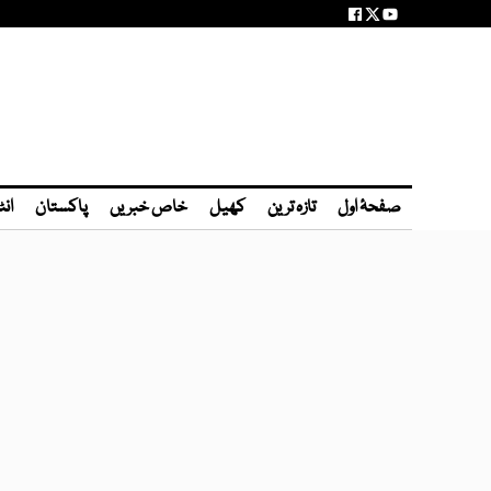
صفحۂ اول
تازہ ترین
کھیل
خاص خبریں
پاکستان
انٹ