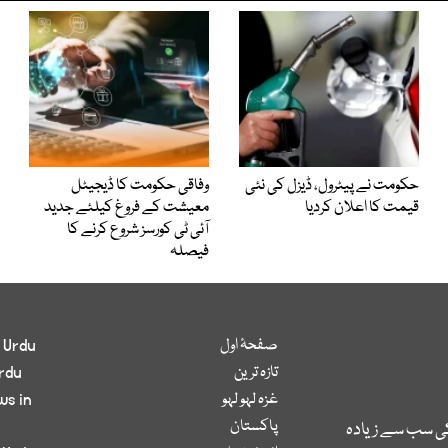
حکومت نے پیٹرول، ڈیزل کی نئی
وفاقی حکومت کا ڈیجیٹل
قیمت کا اعلان کردیا
معیشت کے فروغ کیلئے جدید
آئی ٹی کورسز شروع کرنے کا
فیصلہ
صفحۂ اول
 Urdu
تازہ ترین
rdu
غزہ لہو لہو
ws in
پاکستان
کی سب سے زیادہ