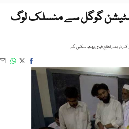
م پولنگ اسٹیشن گوگل سے منسلک لوگ
کے ذریعے نتائج فوری بھجوا سکیں گے