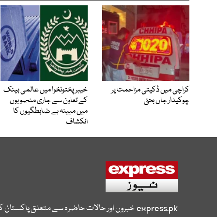
کراچی میں ڈکیتی مزاحمت پر
خیبرپختونخوا میں عالمی بینک
چوکیدار جاں بحق
کے تعاون سے جاری منصوبوں
میں مبینہ بے ضابطگیوں کا
انکشاف
express.pk
خبروں اور حالات حاضرہ سے متعلق پاکستان 