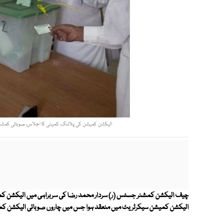
الیکشن کمیشن کی پلاننگ کمیٹی کا اجلاس، صوبائی کمشنر و م
چیف الیکشن کمشنر جسٹس (ر) سردار محمد رضا کی سربراہی میں الیکشن کمیش
الیکشن کمیشن سیکرٹریٹ میں منعقد ہوا جس میں چاروں صوبائی الیکشن کم