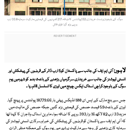
سوگ کے باوجودزبردست خریداری،132پوائنٹس کااضافہ،217کمپنیوں کی قیمتیں،مارکیٹ سرمایہ33.8 ارب
روپے بڑھ گیا. فوٹو: فائل
لاہور:
آئی ایم ایف کی جانب سے پاکستان کو5 ارب ڈالر کے قرضوں کی پیشکش اور
انسٹی ٹیوشنز کی جانب سے خریداری سرگرمیاں بڑھنے کے باعث بدھ کو شہرمیں یوم
سوگ کے باوجودکراچی اسٹاک ایکس چینج میں تیزی کا تسلسل قائم رہا ۔
جس سے بنچ مارک کے ایس ای 100انڈیکس پہلی بار 18779.66 پوائنٹس پرپہنچ گیا،
تیزی کے باعث59 فیصد حصص کی قیمتیں بڑھ گئیں جبکہ حصص کی مالیت میں
مزید33 ارب82 لاکھ16 ہزار393 روپے کا اضافہ ہوا۔ ماہرین اسٹاک وتاجران کا کہنا تھا
کہ آئی ایم ایف سے پاکستان کو قرضوں کی پیشکش کی خبراورسرکاری انسٹی ٹیوشنز کی
سرمایہ کاری بڑھنے کی وجہ سے مارکیٹ پرشہر میں یوم سوگ کے ممکنہ منفی اثرات