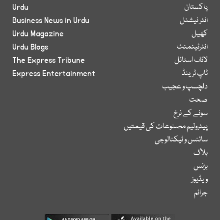
پاکستان
Urdu
انٹر نیشنل
Business News in Urdu
کھیل
Urdu Magazine
انٹرٹینمنٹ
Urdu Blogs
لائف اسٹائل
The Express Tribune
ٹاپ ٹرینڈ
Express Entertainment
دلچسپ و عجیب
صحت
سونے کے نرخ
پیٹرولیم مصنوعات کی قیمتیں
سائنس و ٹیکنالوجی
بلاگ
بزنس
ویڈیوز
جرائم