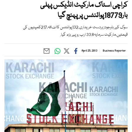
کراچی اسٹاک مارکیٹ انڈیکس پہلی
بار18779پوائنٹس پر پہنچ گیا
سوگ کے باوجودزبردست خریداری،132پوائنٹس کااضافہ،217کمپنیوں کی
قیمتیں،مارکیٹ سرمایہ33.8 ارب روپے بڑھ گیا.
April 25, 2013
Business Reporter