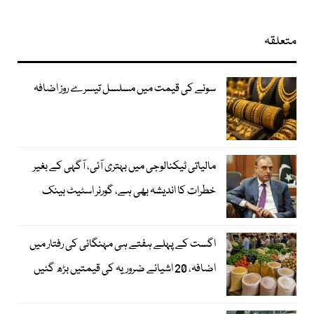
متعلقہ
سونے کی قیمت میں مسلسل تیسرے روز اضافہ
مالیاتی ٹیکنالوجی میں بہتری آئی، آگہی کے بغیر
خطرات کا اندیشہ بھی ہے، گورنر اسٹیٹ بینک
اگست کے پہلے ہفتے ہی مہنگائی کی رفتار میں
اضافہ، 20 اشیائے ضروریہ کی قیمتیں بڑھ گئیں