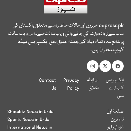
express.pk
خبروں اور حالات حاضرہ سے متعلق پاکستان کی
سب سے زیادہ وزٹ کی جانے والی ویب سائٹ ہے۔ اس ویب سائٹ
پر شائع شدہ تمام مواد کے جملہ حقوق بحق ایکسپریس میڈیا
گروپ محفوظ ہیں۔
ایکسپریس
ضابطہ
Privacy
Contact
کے بارے
اخلاق
Policy
Us
میں
صفحۂ اول
Showbiz News in Urdu
تازہ ترین
Sports News in Urdu
غزہ لہو لہو
International News in