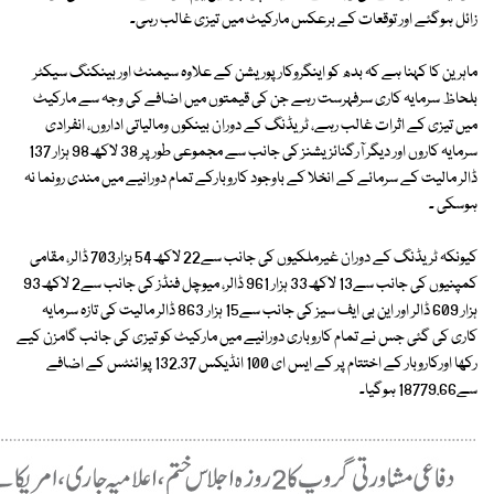
زائل ہوگئے اور توقعات کے برعکس مارکیٹ میں تیزی غالب رہی۔
ماہرین کا کہنا ہے کہ بدھ کو اینگروکارپوریشن کے علاوہ سیمنٹ اور بینکنگ سیکٹر
بلحاظ سرمایہ کاری سرفہرست رہے جن کی قیمتوں میں اضافے کی وجہ سے مارکیٹ
میں تیزی کے اثرات غالب رہے، ٹریڈنگ کے دوران بینکوں ومالیاتی اداروں، انفرادی
سرمایہ کاروں اور دیگر آرگنائزیشنز کی جانب سے مجموعی طور پر 38 لاکھ98 ہزار 137
ڈالر مالیت کے سرمائے کے انخلا کے باوجود کاروبارکے تمام دورانیے میں مندی رونما نہ
ہوسکی ۔
کیونکہ ٹریڈنگ کے دوران غیرملکیوں کی جانب سے22 لاکھ54 ہزار703 ڈالر، مقامی
کمپنیوں کی جانب سے13 لاکھ33 ہزار 961 ڈالر، میوچل فنڈز کی جانب سے2 لاکھ93
ہزار 609 ڈالر اور این بی ایف سیز کی جانب سے15 ہزار 863 ڈالر مالیت کی تازہ سرمایہ
کاری کی گئی جس نے تمام کاروباری دورانیے میں مارکیٹ کو تیزی کی جانب گامزن کیے
رکھا اورکاروبار کے اختتام پر کے ایس ای 100 انڈیکس 132.37 پوائنٹس کے اضافے
سے18779.66 ہوگیا۔