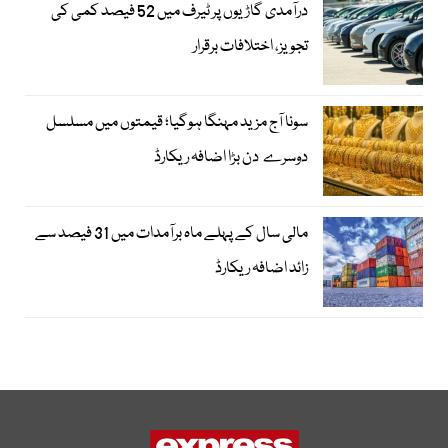
درآمدی گاڑیوں پر ٹیرف میں 52 فیصد کمی کی
تجویز، اختلافات برقرار
سونا آج مزید مہنگا ہوگیا؛ قیمتوں میں مسلسل
دوسرے دن بڑا اضافہ ریکارڈ
مالی سال کے پہلے ماہ برآمدات میں 31 فیصد سے
زائد اضافہ ریکارڈ