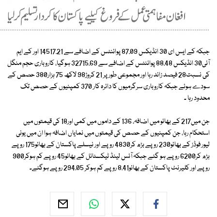
جبکہ کے ایس ای 30 انڈیکس 87.09 پوائنٹس کے اضافے سے 14517.21 اور کے ایم
آئی30 انڈیکس 88.48 پوائنٹس کے اضافے سے 32715.69 ہوگیا، کاروباری حجم منگل
کی نسبت28 فیصد زائد رہا اور مجموعی طور پر 21 کروڑ98 لاکھ 75 ہزار380 حصص کے
سودے ہوئے جبکہ کاروباری سرگرمیوں کا دائرہ کار 370 کمپنیوں کے حصص تک
محدود رہا ۔
جن میں217 کے بھائو میں اضافہ، 136 کے داموں میں کمی اور18 کی قیمتوں میں
استحکام رہا، جن کمپنیوں کے حصص کی قیمتوں میں نمایاں اضافہ ہوا ان میں یونی
لیور فوڈز کے بھائو230 روپے بڑھ کر4830 روپے اور نیسلے پاکستان کے بھائو175 روپے
بڑھ کر6200 روپے ہو گئے جبکہ آئس لینڈ ٹیکسٹائل کے بھائو45 روپے کم ہوکر900
روپے اور کلیرنٹ پاکستان کے بھائو8.41 روپے کم ہوکر 294.05 روپے ہوگئے۔