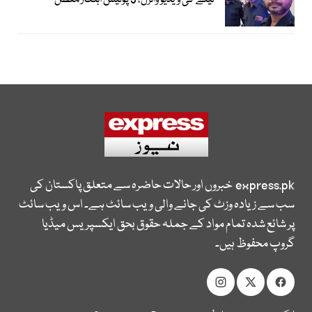
لینے کی ویڈیو وائرل، 3 پولیس اہلکار معطل
express.pk
خبروں اور حالات حاضرہ سے متعلق پاکستان کی
سب سے زیادہ وزٹ کی جانے والی ویب سائٹ ہے۔ اس ویب سائٹ
پر شائع شدہ تمام مواد کے جملہ حقوق بحق ایکسپریس میڈیا
گروپ محفوظ ہیں۔