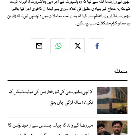
انھوں نے وزارت داخلہ سے کہا کہ وہ پاسپورٹ کے اجرا میں بلاضرورت تاخیر نہ کرے
کیونکہ یہ حجاج کے بنیادی حقوق کی خلاف وزری ہے لہٰذا ان کا فوری اجرا کیا جائے،
انھوں نے نگراں وزیراعظم سے کہا کہ وہ ان تمام معاملات میں دلچسپی لیں تاکہ زائرین
اور حجاج کرام مشکلات سے بچ سکیں۔
متعلقہ
کراچی یونیورسٹی کی تیز رفتار بس کی موٹرسائیکل کو
ٹکر، 17 سالہ لڑکی جاں بحق
میر رضا کے والد کا چیف جسٹس سے از خود نوٹس کا