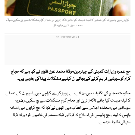
کراچی میں پاسپورٹ کے عملے کا قبلہ درست کیا جائے تاکہ زائرین اور حجاج کرام مشکلات سے بچ سکیں، مولانا
محمد عون نقوی. فوٹو: فائل
حج عمرہ و زیارات کمیٹی کے چیئرمین مولانا محمد عون نقوی نے کہا ہے کہ حجاج
کرام کو سہولتیں فراہم کرنے کے بجائے ان کیلیے مشکلات پیدا کی جارہی ہیں۔
حکومت حجاج کی تکلیف میں اضافے سے پرہیز کرے، کراچی میں پاسپورٹ کے عملے
کا قبلہ درست کیا جائے تاکہ زائرین اور حجاج کرام مشکلات سے بچ سکیں، رضویہ
سوسائٹی میں منعقدہ اجلاس سے خطاب میں انھوں نے کہا کہ حج کرایوں میں اضافہ
واپس نہ لینا ، حج پالیسی کی اصلاح نہ کرنا اور کوٹہ سسٹم کی خامیوں کو دور نہ کرنا
انتہائی تکلیف دہ ہے۔