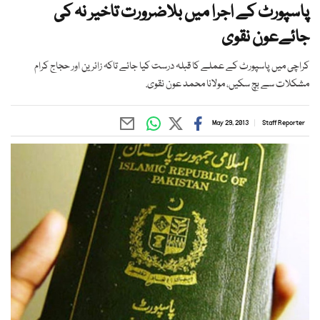
پاسپورٹ کے اجرا میں بلاضرورت تاخیر نہ کی
جائےعون نقوی
کراچی میں پاسپورٹ کے عملے کا قبلہ درست کیا جائے تاکہ زائرین اور حجاج کرام
مشکلات سے بچ سکیں، مولانا محمد عون نقوی.
May 29, 2013
Staff Reporter