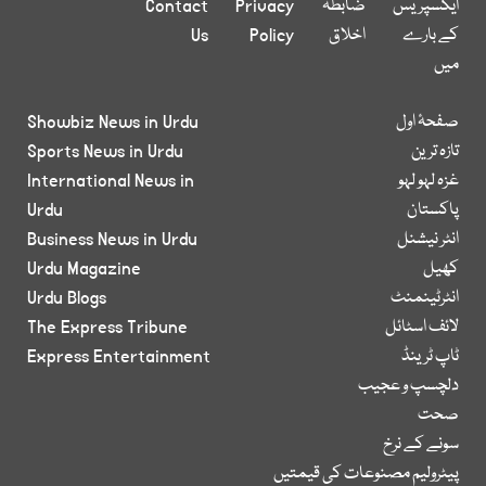
ایکسپریس
ضابطہ
Privacy
Contact
کے بارے
اخلاق
Policy
Us
میں
صفحۂ اول
Showbiz News in Urdu
تازہ ترین
Sports News in Urdu
غزہ لہو لہو
International News in
پاکستان
Urdu
انٹر نیشنل
Business News in Urdu
کھیل
Urdu Magazine
انٹرٹینمنٹ
Urdu Blogs
لائف اسٹائل
The Express Tribune
ٹاپ ٹرینڈ
Express Entertainment
دلچسپ و عجیب
صحت
سونے کے نرخ
پیٹرولیم مصنوعات کی قیمتیں