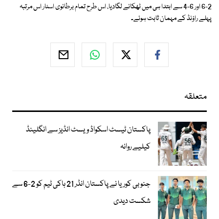
2-6 اور 6-4 سے ابتدا ہی میں ٹھکانے لگادیا، اس طرح تمام برطانوی اسٹار اس مرتبہ
پہلے راؤنڈ کے مہمان ثابت ہوئے۔
متعلقہ
پاکستان ٹیسٹ اسکواڈ ویسٹ انڈیز سے انگلینڈ
کیلیے روانہ
جنوبی کوریا نے پاکستان انڈر 21 ہاکی ٹیم کو 2-6 سے
شکست دیدی