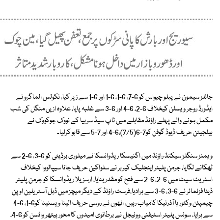
جائلز سیمون نے پبلو چیواس کو 6-7، 6-1، 6-1 اور 6-1 سے زیر کیا، نکولس الماگرو نے
ایڈورڈ روجر ویسلن کیخلاف 6-2، 6-4 اور 6-3 سے غلبہ پایا، علاوہ ازیں منگل کی شب
مکمل ہونے والے پہلے راؤنڈ مقابلے میں ٹاپ سیڈ سربیا کے نووک جوکووک نے
بیلجیئن حریف ڈیوڈ گوفن کو7-6(7/5)،6-4 اور 7-5 سے قابو کرلیا۔
ویمنز سنگلز سیکنڈ راؤنڈ میں اگنیسکا ریڈوانسکا نے میلوری برڈیٹی کو 6-3، 6-2 سے
ٹھکانے لگایا، جرمن پلیئر اینجلیک کیربر نے سلواکین حریف جانا سیپالووا کیخلاف
اسٹریٹ سیٹ میں 6-2، 6-2 سے فتح کو مقدر بنایا، ارسزیلا ریڈوانسکا کو جرمن پلیئر
ڈینا فزنمائر نے 6-3، 6-3 سے ہرادیا،فرسٹ راؤنڈ کے دیگر میچز میں ڈبل آسٹریلین اوپن
چیمپئن وکٹوریا آذرنیکا کامیاب رہیں، انھوں نے روسی حریف الینا ویسنینا کو6-1، 6-4
سے ہرایا، سوئس پلیئر اسٹیفنی ووئیجل نے برطانوی امیدوں کا محور ہیتھر واٹسن کو 6-4،