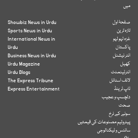
میں
صفحۂ اول
Showbiz News in Urdu
تازہ ترین
Sports News in Urdu
غزہ لہو لہو
International News in
پاکستان
Urdu
انٹر نیشنل
Business News in Urdu
کھیل
Urdu Magazine
انٹرٹینمنٹ
Urdu Blogs
لائف اسٹائل
The Express Tribune
ٹاپ ٹرینڈ
Express Entertainment
دلچسپ و عجیب
صحت
سونے کے نرخ
پیٹرولیم مصنوعات کی قیمتیں
سائنس و ٹیکنالوجی