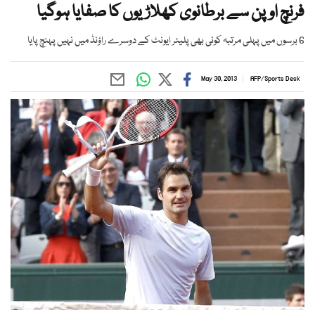
فرنچ اوپن سے برطانوی کھلاڑیوں کا صفایا ہوگیا
6 برسوں میں پہلی مرتبہ کوئی بھی پلیئر ایونٹ کے دوسرے راؤنڈ میں نہیں پہنچ پایا
May 30, 2013
AFP
/
Sports Desk