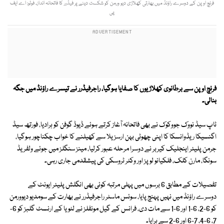
فرنچ اوپن کے دوسرے راؤنڈ میں بھارتی کھلاڑی دیو ورمن کو شکست دینے پر فیڈرر کا فاتحانہ انداز۔ فوٹو: اے ایف
پی
فرنچ اوپن سے برطانوی کھلاڑیوں کا صفایا ہوگیا، راجرفیڈرر نے تیسرے راؤنڈ میں جگہ
بنالی۔
ٹاپ سیڈ نووک جووکوک نے بھی فاتحانہ آغاز کرتے ہوئے ڈیوڈ گوفن کو ہرادیا، فورتھ سیڈ
اگنسیکا ریڈوانسکا کا اپنی چھوٹی بہن ارسزیلا سے کھیلنے کا خواب چکناچور ہوگیا،
جرمن پلیئر اینجلیک کیربر نے دوسرا مرحلہ عبور کرلیا، مینز سنگلز میں جوئے ولفریڈ
سونگا، مارن کلک، فلکیانو لوپز اور وکٹر ٹروسکی کی پیشقدمی جاری رہی۔
تفصیلات کے مطابق 6 برسوں میں پہلی مرتبہ کوئی بھی انگلش پلیئر ایونٹ کے
دوسرے راؤنڈ میں نہیں پہنچ پایا، سوئس ماسٹر راجرفیڈرر نے بھارت کے سومدیو دیوورمن
کو 6-2، 6-1 اور 6-1 سے مات دی، فرانس کے گیل مونفلز نے لٹویا کے ارنسٹ گلبز کو 6-
7، 6-4، 7-6 اور 6-2 سے ہرایا۔