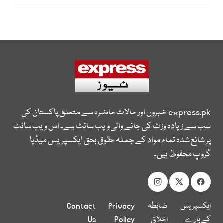
express.pk
خبروں اور حالات حاضرہ سے متعلق پاکستان کی
سب سے زیادہ وزٹ کی جانے والی ویب سائٹ ہے۔ اس ویب سائٹ
پر شائع شدہ تمام مواد کے جملہ حقوق بحق ایکسپریس میڈیا
گروپ محفوظ ہیں۔
ایکسپریس
ضابطہ
Privacy
Contact
کے بارے
اخلاق
Policy
Us